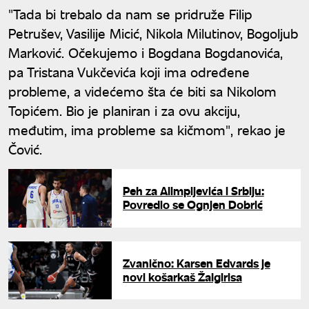
"Tada bi trebalo da nam se pridruže Filip
Petrušev, Vasilije Micić, Nikola Milutinov, Bogoljub
Marković. Očekujemo i Bogdana Bogdanovića,
pa Tristana Vukčevića koji ima određene
probleme, a videćemo šta će biti sa Nikolom
Topićem. Bio je planiran i za ovu akciju,
međutim, ima probleme sa kičmom", rekao je
Čović.
Peh za Alimpijevića i Srbiju:
Povredio se Ognjen Dobrić
Zvanično: Karsen Edvards je
novi košarkaš Žalgirisa