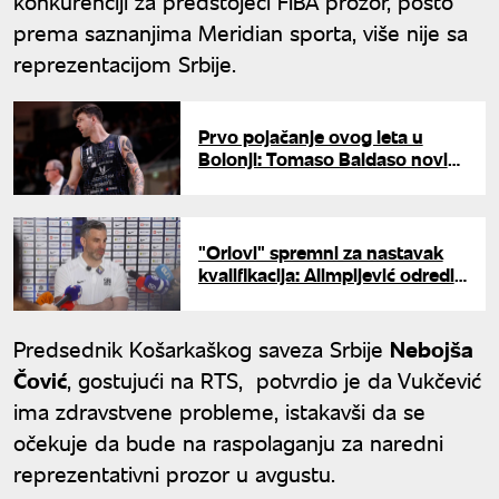
konkurenciji za predstojeći FIBA prozor, pošto
prema saznanjima Meridian sporta, više nije sa
reprezentacijom Srbije.
Prvo pojačanje ovog leta u
Bolonji: Tomaso Baldaso novi
košarkaš Virtusa
"Orlovi" spremni za nastavak
kvalifikacija: Alimpijević odredio
putnike za Švajcarsku
Predsednik Košarkaškog saveza Srbije
Nebojša
Čović
, gostujući na RTS, potvrdio je da Vukčević
ima zdravstvene probleme, istakavši da se
očekuje da bude na raspolaganju za naredni
reprezentativni prozor u avgustu.