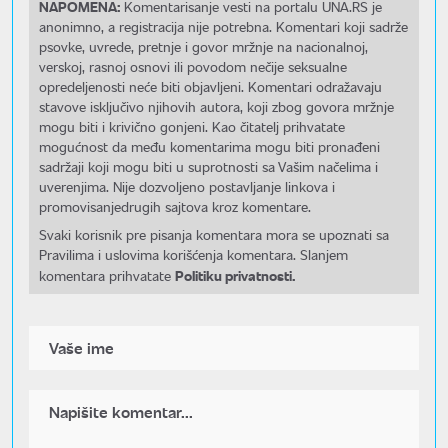
NAPOMENA:
Komentarisanje vesti na portalu UNA.RS je
anonimno, a registracija nije potrebna. Komentari koji sadrže
psovke, uvrede, pretnje i govor mržnje na nacionalnoj,
verskoj, rasnoj osnovi ili povodom nečije seksualne
opredeljenosti neće biti objavljeni. Komentari odražavaju
stavove isključivo njihovih autora, koji zbog govora mržnje
mogu biti i krivično gonjeni. Kao čitatelj prihvatate
mogućnost da među komentarima mogu biti pronađeni
sadržaji koji mogu biti u suprotnosti sa Vašim načelima i
uverenjima. Nije dozvoljeno postavljanje linkova i
promovisanjedrugih sajtova kroz komentare.
Svaki korisnik pre pisanja komentara mora se upoznati sa
Pravilima i uslovima korišćenja komentara. Slanjem
Politiku privatnosti.
komentara prihvatate