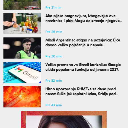
crveno, više povređenih
Pre 21 min
Ako pijete magnezijum, izbegavajte ove
namirnice i pića: Mogu da smanje njegovo
dejstvo
Pre 26 min
Mladi Argentinac stigao na pozajmicu: Elče
doveo veliko pojačanje u napadu
Pre 30 min
Velika promena za Gmail korisnike: Google
ukida popularnu funkciju od januara 2027.
Pre 32 min
Hitno upozorenje RHMZ-a za dane pred
nama: Stiže jak toplotni talas, Srbija pod
ekstremnim rizikom od požara
Pre 43 min