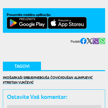
Preuzmite mobilnu aplikaciju:
Podeli:
TAGOVI
KOŠARKAŠI SRBIJE
NEBOJŠA ČOVIĆ
DUŠAN ALIMPIJEVIĆ
TRISTAN VUKČEVIĆ
Ostavite Vaš komentar: