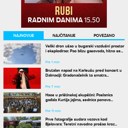
NAJNOVIJE
NAJČITANIJE
POVEZANO
Veliki dron ušao u bugarski vazdušni prostor
i eksplodirao: Pao blizu gasovoda, hitno se
oglasio Radev
Pre 1 min
Brutalan napad na Karleušu pred koncert u
Dalmaciji: Gradonačelnik to smatra
neprimerenim
Pre 7 min
Haos u prištinskoj skupštini: Poslanica
gađala Kurtija jajima, sednica ponovo
prekinuta
Pre 11 min
Prve fotografije sudara vozova kod
Bjelovara: Teretni navodno prošao kroz