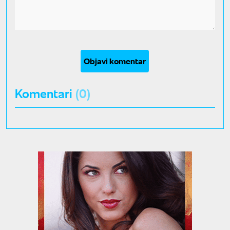
Objavi komentar
Komentari
(0)