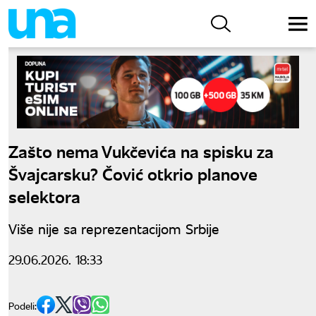
Zašto nema Vukčevića na spisku za
Švajcarsku? Čović otkrio planove
selektora
Više nije sa reprezentacijom Srbije
29.06.2026. 18:33
Podeli: