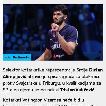
Profimedia
Foto:
Selektor košarkaške reprezentacije Srbije
Dušan
Alimpijević
objavio je spisak igrača za utakmicu
protiv Švajcarske u Friburgu, u kvalifikacijama za
SP, a na njemu se ne nalazi
Tristan Vukčević
.
Košarkaš Vašington Vizardsa neće biti u