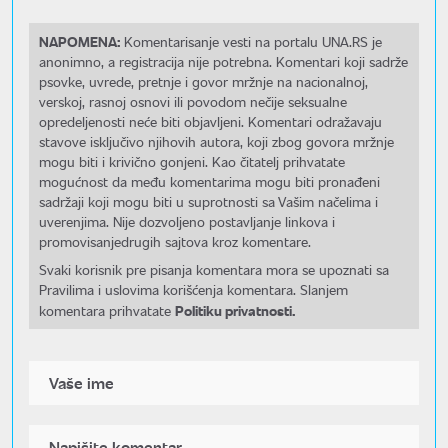
NAPOMENA:
Komentarisanje vesti na portalu UNA.RS je
anonimno, a registracija nije potrebna. Komentari koji sadrže
psovke, uvrede, pretnje i govor mržnje na nacionalnoj,
verskoj, rasnoj osnovi ili povodom nečije seksualne
opredeljenosti neće biti objavljeni. Komentari odražavaju
stavove isključivo njihovih autora, koji zbog govora mržnje
mogu biti i krivično gonjeni. Kao čitatelj prihvatate
mogućnost da među komentarima mogu biti pronađeni
sadržaji koji mogu biti u suprotnosti sa Vašim načelima i
uverenjima. Nije dozvoljeno postavljanje linkova i
promovisanjedrugih sajtova kroz komentare.
Svaki korisnik pre pisanja komentara mora se upoznati sa
Pravilima i uslovima korišćenja komentara. Slanjem
Politiku privatnosti.
komentara prihvatate