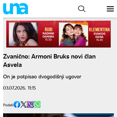
Zvanično: Armoni Bruks novi član
Asvela
On je potpisao dvogodišnji ugovor
03.07.2026. 11:15
Podeli: