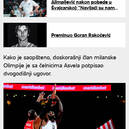
Alimpijević nakon pobede u
Švajcarskoj: "Navijači su nam
dali dodatnu energiju"
Preminuo Goran Rakočević
Kako je saopšteno, doskorašnji član milanske
Olimpije je sa čelnicima Asvela potpisao
dvogodišnji ugovor.