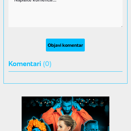
Objavi komentar
Komentari
(0)