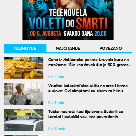
NAJNOVIJE
NAJČITANIJE
POVEZANO
Cena iz zlatiborske pekare izazvala buru na
mrežama: "Šta zna čovek šta je 300 grama
žužua"
Pre 2 min
Vrućine katastrofalno utiču na srce i krvne
sudove: Ovi simptomi su alarm za hitnu
reakciju
Pre 3 min
Teška nesreća kod Bjelovara: Sudarili se
teretni i putnički voz, ima povređenih
Pre 12 min