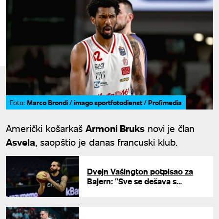
Marco Brondi / imago sportfotodienst / Profimedia
Foto:
Američki košarkaš
Armoni Bruks
novi je član
Asvela
, saopštio je danas francuski klub.
Dvejn Vašington potpisao za
Bajern: "Sve se dešava s
razlogom"