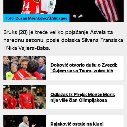
Dusan MilenkovicATAImages
Foto:
Bruks (28) je treće veliko pojačanje Asvela za
narednu sezonu, posle dolaska Silvena Fransiska
i Nika Vajlera-Baba.
Đoković otvorio dušu o Zvezdi:
"Čujem se sa Teom, voleo bih
više domaćih igrača"
Odlazak iz Pireja: Monte Moris
nije više član Olimpijakosa
Rajaković ostaje na klupi