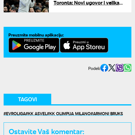
Toronta: Novi ugovor i velika
ambicija
Preuzmite mobilnu aplikaciju:
Podeli:
TAGOVI
EVROLIGA
KK ASVEL
KK OLIMPIJA MILANO
ARMONI BRUKS
Ostavite Vaš komentar: