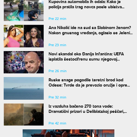
Kupovina automobila ih odala: Kako je
policija pratila trag novca posle ubistva
piljara (73) na Karaburmi
Pre 22 min
Ana Nikolić ide na sud sa Slobinom ženom?
Nakon gnusnog vređanja, oglasio se Jelenin
advokat
Pre 23 min
Novi skandal oko Đanija Infantina: UEFA
isplatila šestocifrenu sumu njegovoj
navodnoj ljubavnici
Pre 26 min
Ruske snage pogodile teretni brod kod
Odese: Tvrde da je prevozio oružje i opremu
za Ukrajinu
Pre 32 min
Iz vazduha bačeno 270 tona vode:
Dramatični prizori u Deliblatskoj peščari,
MUP objavio snimke borbe sa vatrenom
stihijom
Pre 42 min