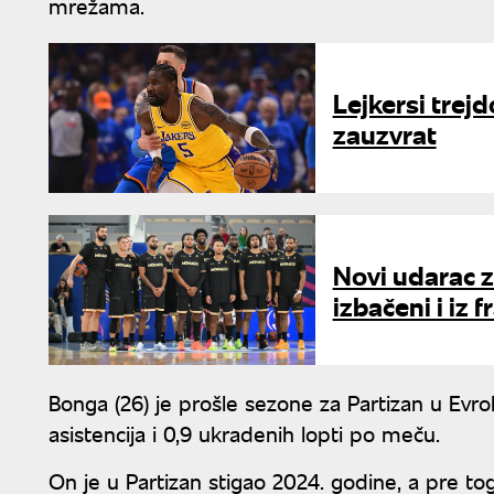
mrežama.
Lejkersi trejd
zauzvrat
Novi udarac z
izbačeni i iz
Bonga (26) je prošle sezone za Partizan u Evrol
asistencija i 0,9 ukradenih lopti po meču.
On je u Partizan stigao 2024. godine, a pre tog