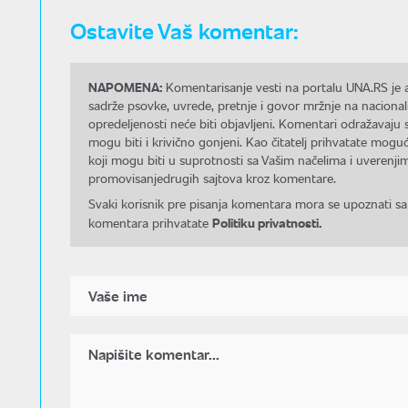
Ostavite Vaš komentar:
NAPOMENA:
Komentarisanje vesti na portalu UNA.RS je a
sadrže psovke, uvrede, pretnje i govor mržnje na nacional
opredeljenosti neće biti objavljeni. Komentari odražavaju 
mogu biti i krivično gonjeni. Kao čitatelj prihvatate mo
koji mogu biti u suprotnosti sa Vašim načelima i uverenjim
promovisanjedrugih sajtova kroz komentare.
Svaki korisnik pre pisanja komentara mora se upoznati sa
Politiku privatnosti.
komentara prihvatate