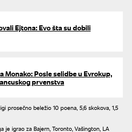
ovali Ejtona: Evo šta su dobili
a Monako: Posle selidbe u Evrokup,
 francuskog prvenstva
igi prosečno beležio 10 poena, 5,6 skokova, 1‚5
a je igrao za Bajern, Toronto, Vašington, LA