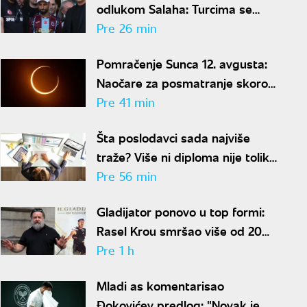
odlukom Salaha: Turcima se
neće dopasti ove reči
Pre 26 min
Pomračenje Sunca 12. avgusta:
Naočare za posmatranje skoro
rasprodate
Pre 41 min
Šta poslodavci sada najviše
traže? Više ni diploma nije toliko
važna
Pre 56 min
Gladijator ponovo u top formi:
Rasel Krou smršao više od 20
kilograma pa zapalio društvene
Pre 1 h
mreže novim izgledom
Mladi as komentarisao
Đokovićev predlog: "Novak je