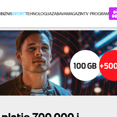
I
BIZNIS
SPORT
TEHNOLOGIJA
ZABAVA
MAGAZIN
TV PROGRAM
platio 700.000 i