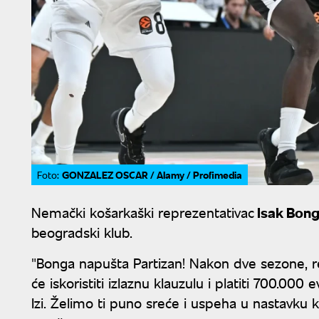
GONZALEZ OSCAR / Alamy / Profimedia
Foto:
Nemački košarkaški reprezentativac
Isak Bon
beogradski klub.
"Bonga napušta Partizan! Nakon dve sezone, r
će iskoristiti izlaznu klauzulu i platiti 700.000 
Izi. Želimo ti puno sreće i uspeha u nastavku k