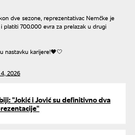
akon dve sezone, reprezentativac Nemčke je
 i platiti 700.000 evra za prelazak u drugi
u nastavku karijere!🖤🤍
 4, 2026
ji: "Jokić i Jović su definitivno dva
prezentacije"