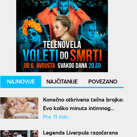
NAJNOVIJE
NAJČITANIJE
POVEZANO
Konačno otkrivena tačna brojka:
Evo koliko minuta intimnog
odnosa je ženi potrebno da bi
Pre 11 min
bila potpuno zadovoljna
Legenda Liverpula razočarana