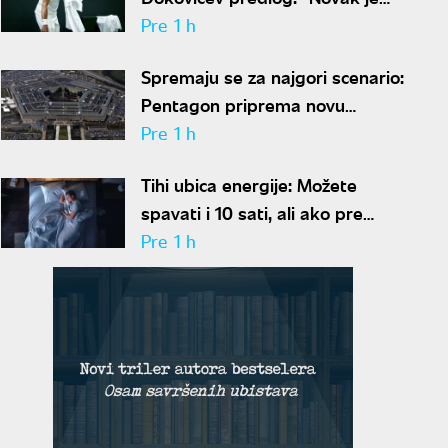
sve stariji, zato nam predlaže
Pre 1 h
kraće mečeve"
Spremaju se za najgori scenario:
Pentagon priprema novu
nuklearnu strategiju za
Pre 1 h
eventualni sukob sa Rusijom i
Tihi ubica energije: Možete
Kinom
spavati i 10 sati, ali ako pre
kreveta radite ovo, organizam
Pre 1 h
vam se neće oporaviti