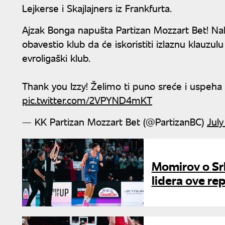
Lejkerse i Skajlajners iz Frankfurta.
Ajzak Bonga napušta Partizan Mozzart Bet! N
obavestio klub da će iskoristiti izlaznu klauzulu
evroligaški klub.
Thank you Izzy! Želimo ti puno sreće i uspeha 
pic.twitter.com/2VPYND4mKT
— KK Partizan Mozzart Bet (@PartizanBC)
July
Momirov o Srbi
lidera ove re