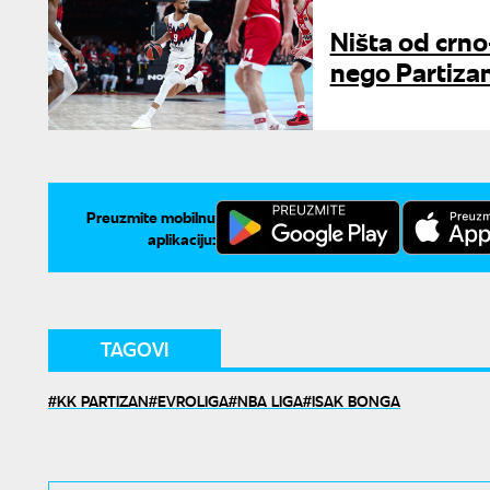
Ništa od crno
nego Partiza
Preuzmite mobilnu
aplikaciju:
TAGOVI
KK PARTIZAN
EVROLIGA
NBA LIGA
ISAK BONGA