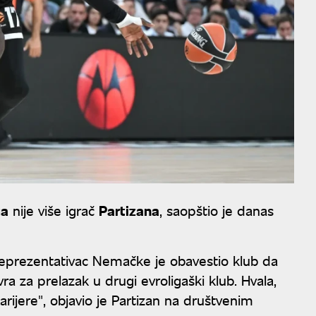
ga
nije više igrač
Partizana
, saopštio je danas
eprezentativac Nemačke je obavestio klub da
evra za prelazak u drugi evroligaški klub. Hvala,
arijere", objavio je Partizan na društvenim