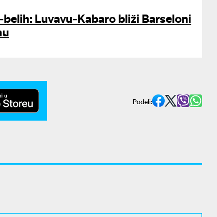
-belih: Luvavu-Kabaro bliži Barseloni
nu
Podeli: