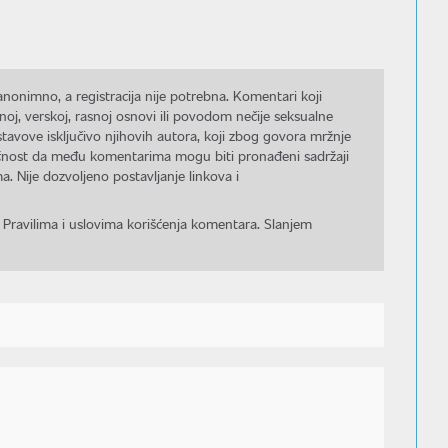
nonimno, a registracija nije potrebna. Komentari koji
noj, verskoj, rasnoj osnovi ili povodom nečije seksualne
stavove isključivo njihovih autora, koji zbog govora mržnje
gućnost da među komentarima mogu biti pronađeni sadržaji
a. Nije dozvoljeno postavljanje linkova i
 Pravilima i uslovima korišćenja komentara. Slanjem