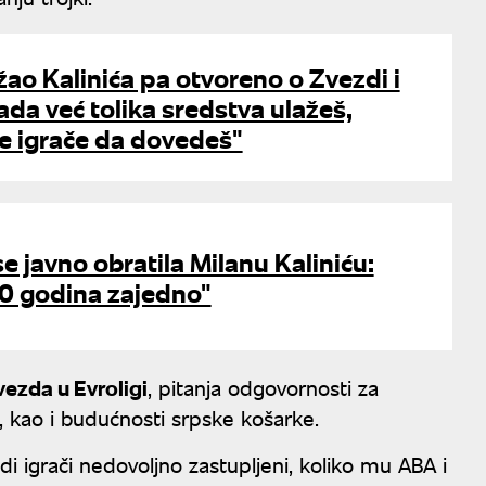
ao Kalinića pa otvoreno o Zvezdi i
ada već tolika sredstva ulažeš,
e igrače da dovedeš"
e javno obratila Milanu Kaliniću:
 godina zajedno"
ezda u Evroligi
, pitanja odgovornosti za
 kao i budućnosti srpske košarke.
i igrači nedovoljno zastupljeni, koliko mu ABA i