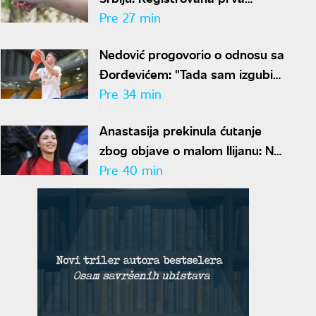
obolevanja, lekari izdali hitan
Pre 27 min
spisak mera zaštite
Nedović progovorio o odnosu sa
Đorđevićem: "Tada sam izgubio
njegovo poverenje zauvek"
Pre 34 min
Anastasija prekinula ćutanje
zbog objave o malom Ilijanu: Na
ove reči zaove morala je da
Pre 40 min
odgovori