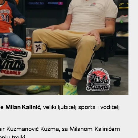
je
Milan Kalinić
, veliki ljubitelj sporta i voditelj
.
dimir Kuzmanović Kuzma, sa Milanom Kalinićem
nju trojki.