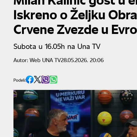
Iskreno o Željku Obr
Crvene Zvezde u Evrol
Subota u 16.05h na Una TV
Autor:
Web UNA TV
28.05.2026. 20:06
Podeli: