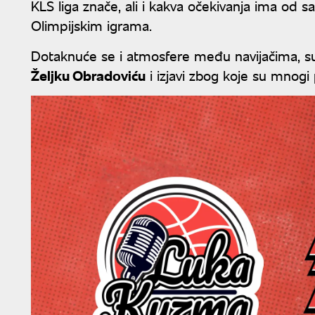
KLS liga znače, ali i kakva očekivanja ima od 
Olimpijskim igrama.
Dotaknuće se i atmosfere među navijačima, suko
Željku Obradoviću
i izjavi zbog koje su mnogi 