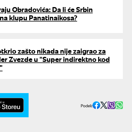
vaju Obradovića: Da li će Srbin
 na klupu Panatinaikosa?
tkrio zašto nikada nije zaigrao za
ler Zvezde u "Super indirektno kod
"
Podeli: