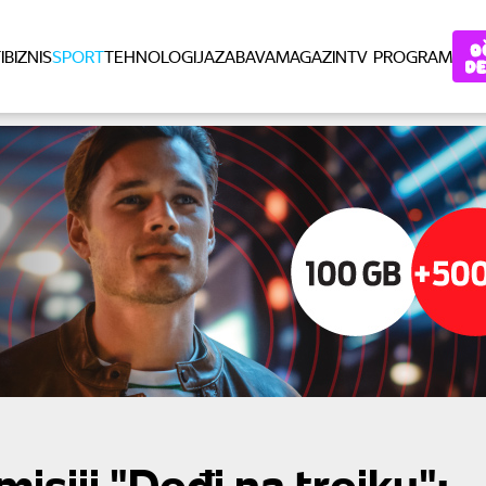
I
BIZNIS
SPORT
TEHNOLOGIJA
ZABAVA
MAGAZIN
TV PROGRAM
misiji "Dođi na trojku":