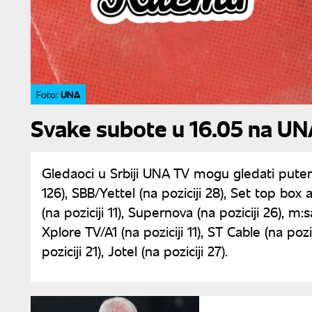
UNA
Foto:
Svake subote u 16.05 na UNA 
Gledaoci u Srbiji UNA TV mogu gledati putem 
126), SBB/Yettel (na poziciji 28), Set top box 
(na poziciji 11), Supernova (na poziciji 26), m:sa
Xplore TV/A1 (na poziciji 11), ST Cable (na pozi
poziciji 21), Jotel (na poziciji 27).