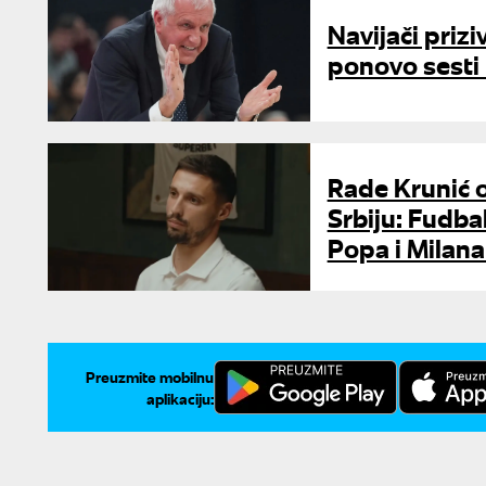
Navijači prizi
ponovo sesti
Rade Krunić o
Srbiju: Fudba
Popa i Milana
Preuzmite mobilnu
aplikaciju: