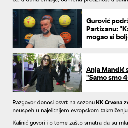
Gurović podrž
Partizanu: "K
mogao si bolj
Anja Mandić s
"Samo smo 40
Razgovor donosi osvrt na sezonu
KK Crvena zv
neuspeh u najelitnijem evropskom takmičenju,
Kalinić govori i o tome zašto smatra da su mlad