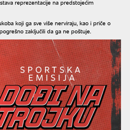
sastava reprezentacije na predstojećim
ba koji ga sve više nerviraju, kao i priče o
pogrešno zaključili da ga ne poštuje.