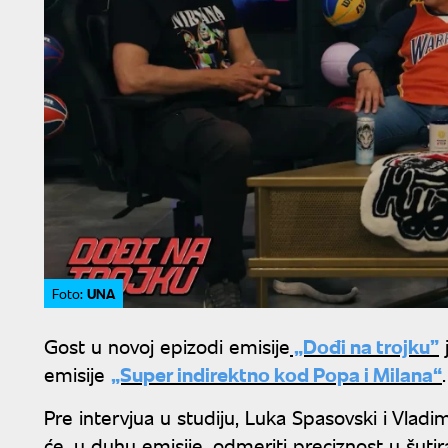
UNA
Foto:
Gost u novoj epizodi emisije
„Dođi na trojku”
emisije
„Super indirektno kod Popa i Milana“
Pre intervjua u studiju, Luka Spasovski i Vla
će, u duhu emisije, odmeriti preciznost u šutira