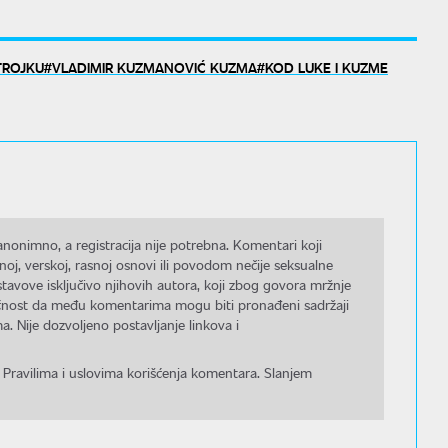
TROJKU
VLADIMIR KUZMANOVIĆ KUZMA
KOD LUKE I KUZME
nonimno, a registracija nije potrebna. Komentari koji
noj, verskoj, rasnoj osnovi ili povodom nečije seksualne
stavove isključivo njihovih autora, koji zbog govora mržnje
gućnost da među komentarima mogu biti pronađeni sadržaji
a. Nije dozvoljeno postavljanje linkova i
 Pravilima i uslovima korišćenja komentara. Slanjem