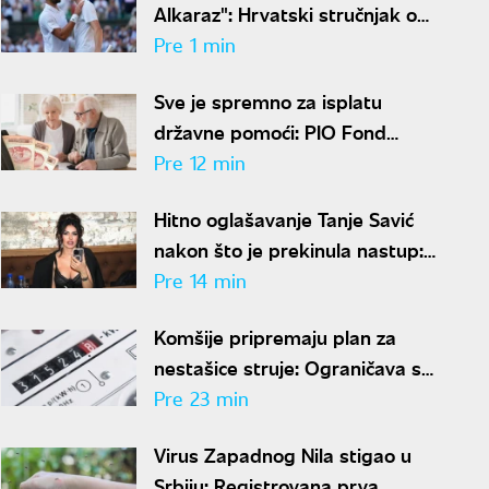
Alkaraz": Hrvatski stručnjak o
teniskom vrhu i gde vidi
Pre 1 min
Đokovića
Sve je spremno za isplatu
državne pomoći: PIO Fond
saopštio kada penzioneri
Pre 12 min
dobijaju novac
Hitno oglašavanje Tanje Savić
nakon što je prekinula nastup:
"Mnogo znači"
Pre 14 min
Komšije pripremaju plan za
nestašice struje: Ograničava se
potrošnja električne energije
Pre 23 min
Virus Zapadnog Nila stigao u
Srbiju: Registrovana prva