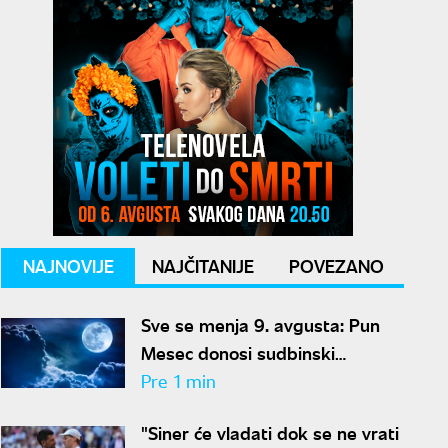
NAJNOVIJE
NAJČITANIJE
POVEZANO
Sve se menja 9. avgusta: Pun
Mesec donosi sudbinski
preokret za ove znakove
Pre 1 min
"Siner će vladati dok se ne vrati