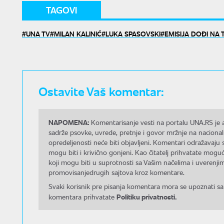
TAGOVI
UNA TV
MILAN KALINIĆ
LUKA SPASOVSKI
EMISIJA DOĐI NA 
Ostavite Vaš komentar:
NAPOMENA:
Komentarisanje vesti na portalu UNA.RS je a
sadrže psovke, uvrede, pretnje i govor mržnje na nacional
opredeljenosti neće biti objavljeni. Komentari odražavaju 
mogu biti i krivično gonjeni. Kao čitatelj prihvatate mo
koji mogu biti u suprotnosti sa Vašim načelima i uverenjim
promovisanjedrugih sajtova kroz komentare.
Svaki korisnik pre pisanja komentara mora se upoznati sa
Politiku privatnosti.
komentara prihvatate