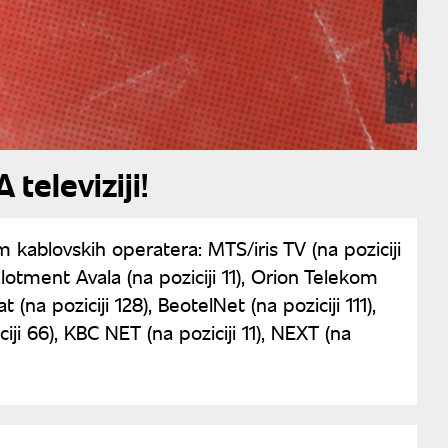
televiziji!
kablovskih operatera: MTS/iris TV (na poziciji
alotment Avala (na poziciji 11), Orion Telekom
t (na poziciji 128), BeotelNet (na poziciji 111),
ciji 66), KBC NET (na poziciji 11), NEXT (na