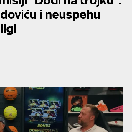
adoviću i neuspehu
igi