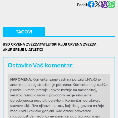
Podeli:
TAGOVI
SD CRVENA ZVEZDA
ATLETSKI KLUB CRVENA ZVEZDA
KUP SRBIJE U ATLETICI
Ostavite Vaš komentar:
NAPOMENA:
Komentarisanje vesti na portalu UNA.RS je
anonimno, a registracija nije potrebna. Komentari koji sadrže
psovke, uvrede, pretnje i govor mržnje na nacionalnoj,
verskoj, rasnoj osnovi ili povodom nečije seksualne
opredeljenosti neće biti objavljeni. Komentari odražavaju
stavove isključivo njihovih autora, koji zbog govora mržnje
mogu biti i krivično gonjeni. Kao čitatelj prihvatate
mogućnost da među komentarima mogu biti pronađeni