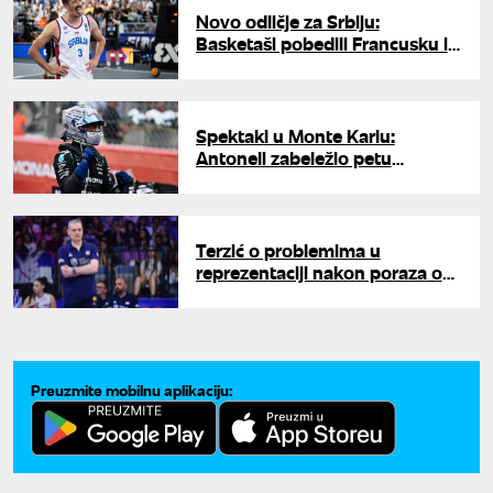
Novo odličje za Srbiju:
Basketaši pobedili Francusku i
osvojili bronzanu medalju
Spektakl u Monte Karlu:
Antoneli zabeležio petu
uzastopnu pobedu u
šampionatu Formule 1
Terzić o problemima u
reprezentaciji nakon poraza od
Belgije: "11 puta gubimo isto, to
nije slučajno"
Preuzmite mobilnu aplikaciju: