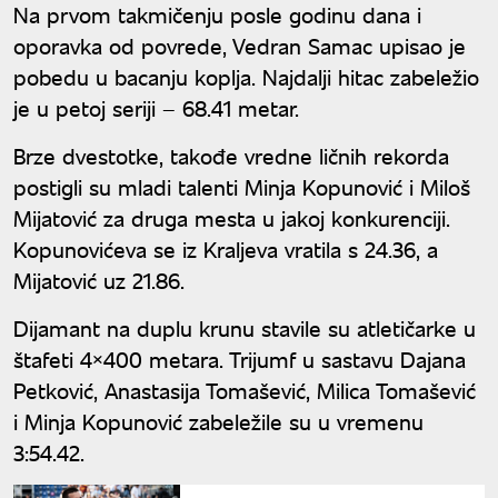
Na prvom takmičenju posle godinu dana i
oporavka od povrede, Vedran Samac upisao je
pobedu u bacanju koplja. Najdalji hitac zabeležio
je u petoj seriji – 68.41 metar.
Brze dvestotke, takođe vredne ličnih rekorda
postigli su mladi talenti Minja Kopunović i Miloš
Mijatović za druga mesta u jakoj konkurenciji.
Kopunovićeva se iz Kraljeva vratila s 24.36, a
Mijatović uz 21.86.
Dijamant na duplu krunu stavile su atletičarke u
štafeti 4×400 metara. Trijumf u sastavu Dajana
Petković, Anastasija Tomašević, Milica Tomašević
i Minja Kopunović zabeležile su u vremenu
3:54.42.