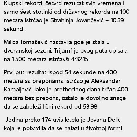
Klupski rekord, četvrti rezultat svih vremena i
samo šest stotinki od državnog rekorda na 100
metara istrčao je Strahinja Jovančević – 10.39
sekundi.
Milica Tomašević nastavlja gde je stala u
dvoranskoj sezoni. Trijumf je ovog puta upisala
na 1.500 metara istrčavši 4:32.15.
Prvi put rezultat ispod 54 sekunde na 400
metara sa preponama istrčao je Aleksandar
Kamaljević. Iako je prethodnog dana trčao 400
metara bez prepona, ostalo je dovoljno snage
da se zabeleži lični rekord od 53.98.
Jedina preko 1.74 uvis letela je Jovana Delić,
koja je potvrdila da se nalazi u životnoj formi.