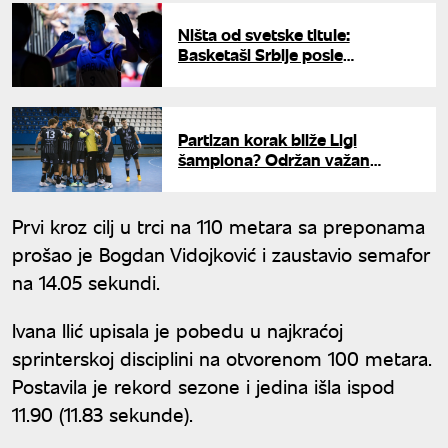
Ništa od svetske titule:
Basketaši Srbije posle
produžetka poraženi od
Letonije u polufinalu
Partizan korak bliže Ligi
šampiona? Održan važan
sastanak sa EHF-om u
Budimpešti
Prvi kroz cilj u trci na 110 metara sa preponama
prošao je Bogdan Vidojković i zaustavio semafor
na 14.05 sekundi.
Ivana Ilić upisala je pobedu u najkraćoj
sprinterskoj disciplini na otvorenom 100 metara.
Postavila je rekord sezone i jedina išla ispod
11.90 (11.83 sekunde).