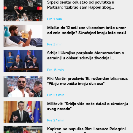
Srpski centar odustao od povratka u
Partizan: "Izabrao sam Hapoel zbog
Obradovića"
Pre 1 min
Mislite da 12 sati sna vikendom briše umor
od cele nedelje? Stručnjaci imaju loše vesti
Pre 3 min
Srbija i Ukrajina potpisale Memorandum o
saradnji u oblasti zdravlja životinja i
bezbednosti hrane
Pre 13 min
Riki Martin proslavio 18. rođendan blizanaca:
"Pitaju me zašto imaju dva oca"
Pre 23 min
Milićević: "Srbija više neće ćutati o stradanju
svog naroda"
Pre 27 min
Kapiten ne napušta Rim: Lorenco Pelegrini