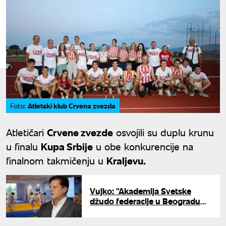
Atletski klub Crvena zvezda
Foto:
Atletičari
Crvene zvezde
osvojili su duplu krunu
u finalu
Kupa Srbije
u obe konkurencije na
finalnom takmičenju u
Kraljevu.
Vujko: "Akademija Svetske
džudo federacije u Beogradu
velika čast i potvrda ugleda"