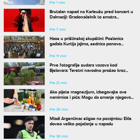
Pre 1 min
Brutalan napad na Karleušu pred koncert u
Dalmaciji: Gradonačelnik to smatra
neprimerenim
Pre 7 min
Haos u prištinskoj skupštini: Poslanica
gađala Kurtija jajima, sednica ponovo
prekinuta
Pre 11 min
Prve fotografije sudara vozova kod
Bjelovara: Teretni navodno prošao kroz
crveno, više povređenih
Pre 21 min
Ako pijete magnezijum, izbegavajte ove
namirnice i pića: Mogu da smanje njegovo
dejstvo
Pre 26 min
Mladi Argentinac stigao na pozajmicu: Elče
doveo veliko pojačanje u napadu
Pre 30 min