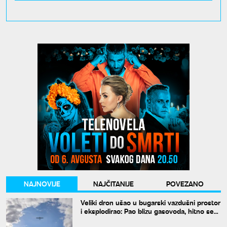
NAJNOVIJE
NAJČITANIJE
POVEZANO
Veliki dron ušao u bugarski vazdušni prostor
i eksplodirao: Pao blizu gasovoda, hitno se
oglasio Radev