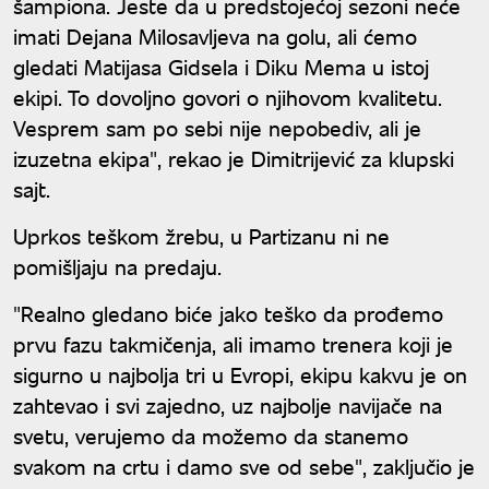
šampiona. Jeste da u predstojećoj sezoni neće
imati Dejana Milosavljeva na golu, ali ćemo
gledati Matijasa Gidsela i Diku Mema u istoj
ekipi. To dovoljno govori o njihovom kvalitetu.
Vesprem sam po sebi nije nepobediv, ali je
izuzetna ekipa", rekao je Dimitrijević za klupski
sajt.
Uprkos teškom žrebu, u Partizanu ni ne
pomišljaju na predaju.
"Realno gledano biće jako teško da prođemo
prvu fazu takmičenja, ali imamo trenera koji je
sigurno u najbolja tri u Evropi, ekipu kakvu je on
zahtevao i svi zajedno, uz najbolje navijače na
svetu, verujemo da možemo da stanemo
svakom na crtu i damo sve od sebe", zaključio je