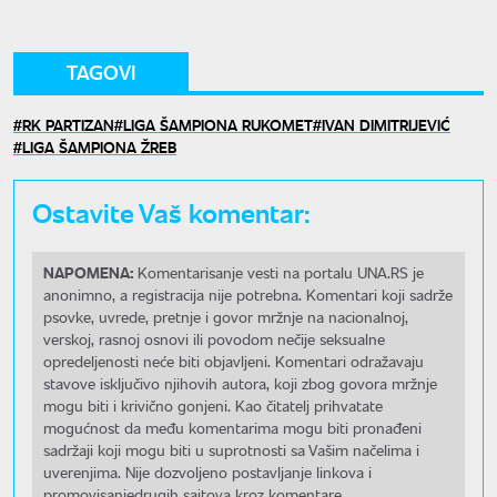
TAGOVI
RK PARTIZAN
LIGA ŠAMPIONA RUKOMET
IVAN DIMITRIJEVIĆ
LIGA ŠAMPIONA ŽREB
Ostavite Vaš komentar:
NAPOMENA:
Komentarisanje vesti na portalu UNA.RS je
anonimno, a registracija nije potrebna. Komentari koji sadrže
psovke, uvrede, pretnje i govor mržnje na nacionalnoj,
verskoj, rasnoj osnovi ili povodom nečije seksualne
opredeljenosti neće biti objavljeni. Komentari odražavaju
stavove isključivo njihovih autora, koji zbog govora mržnje
mogu biti i krivično gonjeni. Kao čitatelj prihvatate
mogućnost da među komentarima mogu biti pronađeni
sadržaji koji mogu biti u suprotnosti sa Vašim načelima i
uverenjima. Nije dozvoljeno postavljanje linkova i
promovisanjedrugih sajtova kroz komentare.