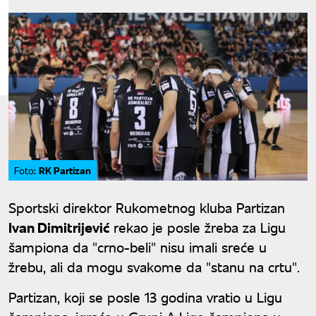
RK Partizan
Foto:
Sportski direktor Rukometnog kluba Partizan
Ivan Dimitrijević
rekao je posle žreba za Ligu
šampiona da "crno-beli" nisu imali sreće u
žrebu, ali da mogu svakome da "stanu na crtu".
Partizan, koji se posle 13 godina vratio u Ligu