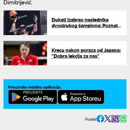
Dimitrijević.
Dukati izabrao naslednika
dvostrukog šampiona: Poznato
ko menja Banjaju od sledeće
sezone
Krecu nakon poraza od Japana:
"Dobra lekcija za nas"
Preuzmite mobilnu aplikaciju:
Podeli: