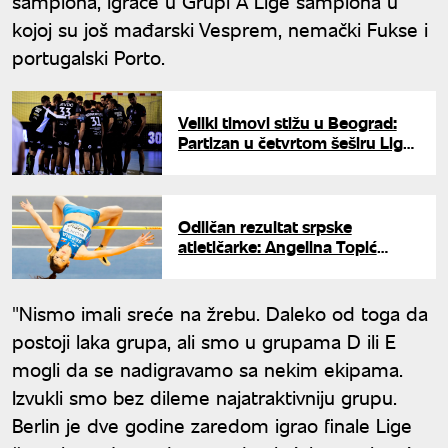
šampiona, igraće u Grupi A Lige šampiona u
kojoj su još mađarski Vesprem, nemački Fukse i
portugalski Porto.
Veliki timovi stižu u Beograd:
Partizan u četvrtom šeširu Lige
šampiona:
Odličan rezultat srpske
atletičarke: Angelina Topić
druga na mitingu u Zagrebu
"Nismo imali sreće na žrebu. Daleko od toga da
postoji laka grupa, ali smo u grupama D ili E
mogli da se nadigravamo sa nekim ekipama.
Izvukli smo bez dileme najatraktivniju grupu.
Berlin je dve godine zaredom igrao finale Lige