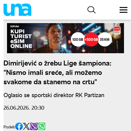
Dimirijević o žrebu Lige šampiona:
"Nismo imali sreće, ali možemo
svakome da stanemo na crtu"
Oglasio se sportski direktor RK Partizan
26.06.2026. 20:30
Podeli: