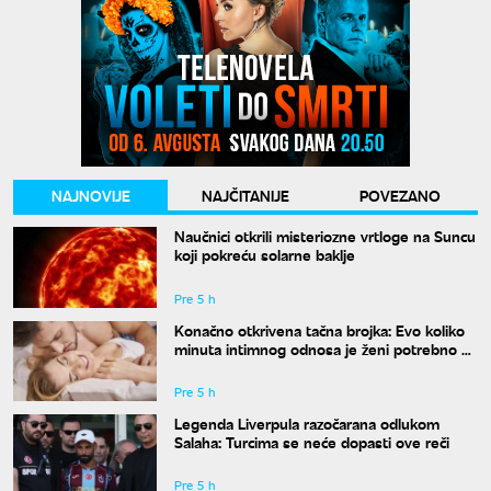
NAJNOVIJE
NAJČITANIJE
POVEZANO
Naučnici otkrili misteriozne vrtloge na Suncu
koji pokreću solarne baklje
Pre 5 h
Konačno otkrivena tačna brojka: Evo koliko
minuta intimnog odnosa je ženi potrebno da
bi bila potpuno zadovoljna
Pre 5 h
Legenda Liverpula razočarana odlukom
Salaha: Turcima se neće dopasti ove reči
Pre 5 h