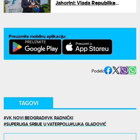
Jahorini: Vlada Republike
Srpske i Olimpijski centar
"Jahorina" nagrađuju
šampionske rezultate
Preuzmite mobilnu aplikaciju:
Podeli:
TAGOVI
VK NOVI BEOGRAD
VK RADNIČKI
SUPERLIGA SRBIJE U VATERPOLU
LUKA GLADOVIĆ