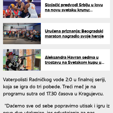
Stojačić predvodi Srbiju u lovu
na novu svetsku krunu:
Određen iskusan kvartet
Uručena priznanja: Beogradski
maraton nagradio svoje heroje
Aleksandra Havran sedma u
trostavu na Svetskom kupu u
Minhenu
Vaterpolisti Radničkog vode 2:0 u finalnoj seriji,
koja se igra do tri pobede. Treći meč je na
programu sutra od 17.30 časova u Kragujevcu.
"Daćemo sve od sebe popravimo utisak i igru iz
prve dve utakmice, jer odustajanje za nas