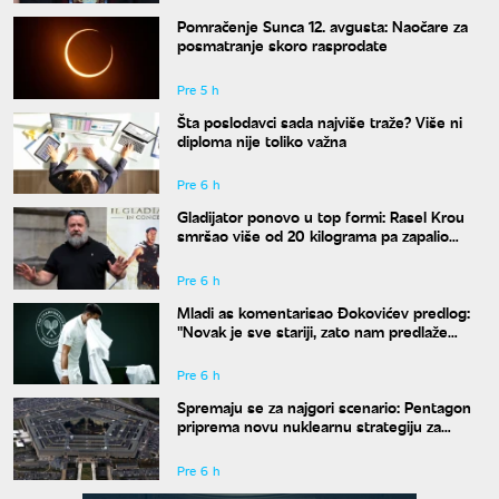
Pomračenje Sunca 12. avgusta: Naočare za
posmatranje skoro rasprodate
Pre 5 h
Šta poslodavci sada najviše traže? Više ni
diploma nije toliko važna
Pre 6 h
Gladijator ponovo u top formi: Rasel Krou
smršao više od 20 kilograma pa zapalio
društvene mreže novim izgledom
Pre 6 h
Mladi as komentarisao Đokovićev predlog:
"Novak je sve stariji, zato nam predlaže
kraće mečeve"
Pre 6 h
Spremaju se za najgori scenario: Pentagon
priprema novu nuklearnu strategiju za
eventualni sukob sa Rusijom i Kinom
Pre 6 h