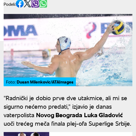
Podeli:
Dusan Milenkovic/ATAImages
Foto:
"Radnički je dobio prve dve utakmice, ali mi se
sigurno nećemo predati," izjavio je danas
vaterpolista
Novog Beograda
Luka Gladović
uoči trećeg meča finala plej-ofa Superlige Srbije.