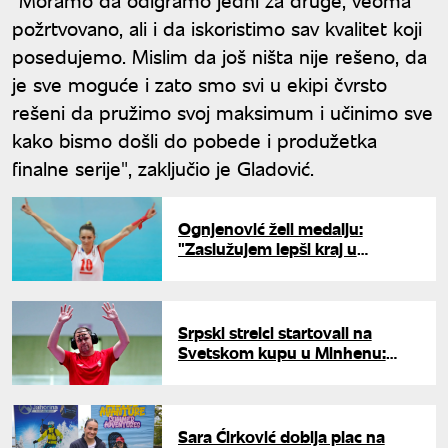
požrtvovano, ali i da iskoristimo sav kvalitet koji
posedujemo. Mislim da još ništa nije rešeno, da
je sve moguće i zato smo svi u ekipi čvrsto
rešeni da pružimo svoj maksimum i učinimo sve
kako bismo došli do pobede i produžetka
finalne serije", zaključio je Gladović.
Ognjenović želi medalju:
"Zaslužujem lepši kraj u
reprezentaciji, videćemo da li će
to da bude ove godine"
Srpski strelci startovali na
Svetskom kupu u Minhenu:
Mikec i Rakonjac blizu finala
Sara Ćirković dobija plac na