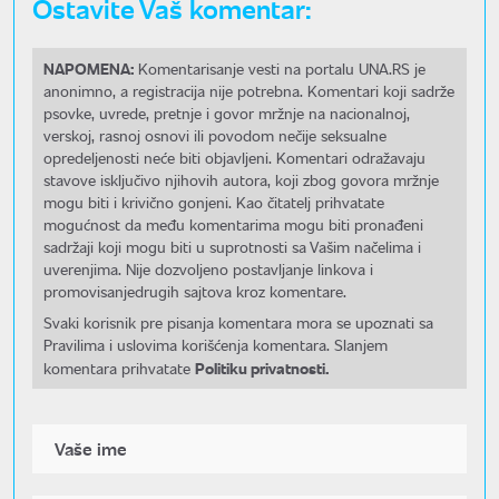
Ostavite Vaš komentar:
NAPOMENA:
Komentarisanje vesti na portalu UNA.RS je
anonimno, a registracija nije potrebna. Komentari koji sadrže
psovke, uvrede, pretnje i govor mržnje na nacionalnoj,
verskoj, rasnoj osnovi ili povodom nečije seksualne
opredeljenosti neće biti objavljeni. Komentari odražavaju
stavove isključivo njihovih autora, koji zbog govora mržnje
mogu biti i krivično gonjeni. Kao čitatelj prihvatate
mogućnost da među komentarima mogu biti pronađeni
sadržaji koji mogu biti u suprotnosti sa Vašim načelima i
uverenjima. Nije dozvoljeno postavljanje linkova i
promovisanjedrugih sajtova kroz komentare.
Svaki korisnik pre pisanja komentara mora se upoznati sa
Pravilima i uslovima korišćenja komentara. Slanjem
Politiku privatnosti.
komentara prihvatate