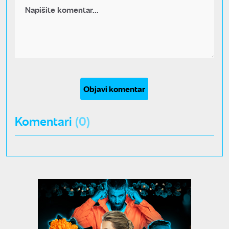
Objavi komentar
Komentari
(0)