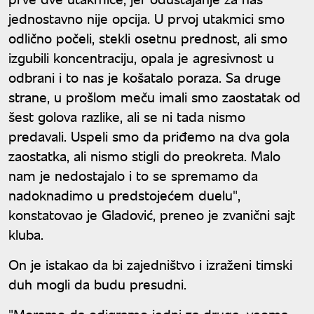
jednostavno nije opcija. U prvoj utakmici smo
odlično počeli, stekli osetnu prednost, ali smo
izgubili koncentraciju, opala je agresivnost u
odbrani i to nas je košatalo poraza. Sa druge
strane, u prošlom meču imali smo zaostatak od
šest golova razlike, ali se ni tada nismo
predavali. Uspeli smo da priđemo na dva gola
zaostatka, ali nismo stigli do preokreta. Malo
nam je nedostajalo i to se spremamo da
nadoknadimo u predstojećem duelu",
konstatovao je Gladović, preneo je zvanični sajt
kluba.
On je istakao da bi zajedništvo i izraženi timski
duh mogli da budu presudni.
"Moramo da odigramo jedni za druge, veoma