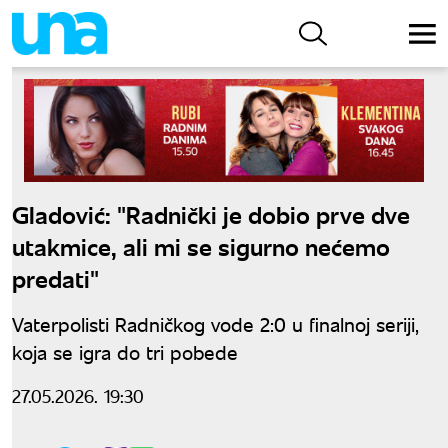
Gladović: "Radnički je dobio prve dve
utakmice, ali mi se sigurno nećemo
predati"
Vaterpolisti Radničkog vode 2:0 u finalnoj seriji,
koja se igra do tri pobede
27.05.2026. 19:30