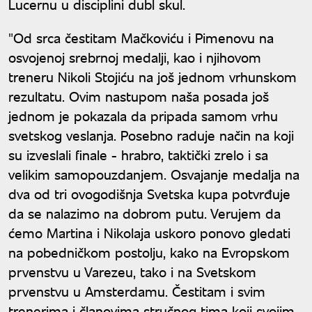
Lucernu u disciplini dubl skul.
"Od srca čestitam Mačkoviću i Pimenovu na
osvojenoj srebrnoj medalji, kao i njihovom
treneru Nikoli Stojiću na još jednom vrhunskom
rezultatu. Ovim nastupom naša posada još
jednom je pokazala da pripada samom vrhu
svetskog veslanja. Posebno raduje način na koji
su izveslali finale - hrabro, taktički zrelo i sa
velikim samopouzdanjem. Osvajanje medalja na
dva od tri ovogodišnja Svetska kupa potvrđuje
da se nalazimo na dobrom putu. Verujem da
ćemo Martina i Nikolaja uskoro ponovo gledati
na pobedničkom postolju, kako na Evropskom
prvenstvu u Varezeu, tako i na Svetskom
prvenstvu u Amsterdamu. Čestitam i svim
trenerima i članovima stručnog tima koji svojim