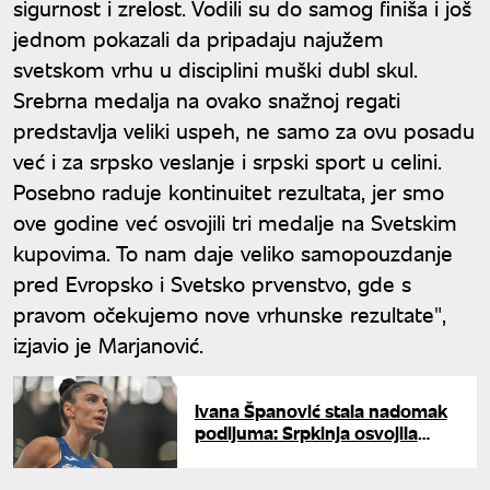
sigurnost i zrelost. Vodili su do samog finiša i još
jednom pokazali da pripadaju najužem
svetskom vrhu u disciplini muški dubl skul.
Srebrna medalja na ovako snažnoj regati
predstavlja veliki uspeh, ne samo za ovu posadu
već i za srpsko veslanje i srpski sport u celini.
Posebno raduje kontinuitet rezultata, jer smo
ove godine već osvojili tri medalje na Svetskim
kupovima. To nam daje veliko samopouzdanje
pred Evropsko i Svetsko prvenstvo, gde s
pravom očekujemo nove vrhunske rezultate",
izjavio je Marjanović.
Ivana Španović stala nadomak
podijuma: Srpkinja osvojila
četvrto mesto u Zagrebu