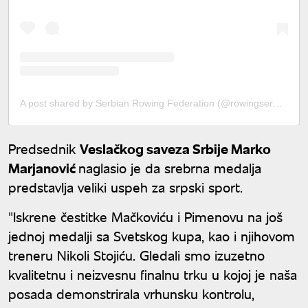
A post shared by Serbian Rowing Federation (@rowingserbia)
Predsednik
Veslačkog saveza Srbije Marko
Marjanović
naglasio je da srebrna medalja
predstavlja veliki uspeh za srpski sport.
"Iskrene čestitke Mačkoviću i Pimenovu na još
jednoj medalji sa Svetskog kupa, kao i njihovom
treneru Nikoli Stojiću. Gledali smo izuzetno
kvalitetnu i neizvesnu finalnu trku u kojoj je naša
posada demonstrirala vrhunsku kontrolu,