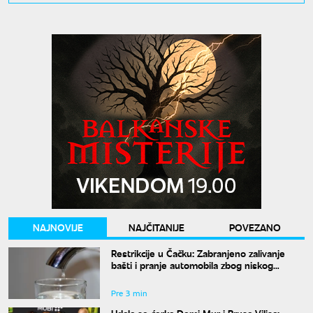
NAJNOVIJE
NAJČITANIJE
POVEZANO
Restrikcije u Čačku: Zabranjeno zalivanje
bašti i pranje automobila zbog niskog
vodostaja Rzava
Pre 3 min
Udala se ćerka Demi Mur i Brusa Vilisa: