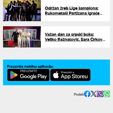
Održan žreb Lige šampiona:
Rukometaši Partizana igraće
protiv Vesprema, Fuksea i Porta
Važan dan za srpski boks:
Veljko Ražnatović, Sara Ćirković
i Jovan Nikolić potpisali
ugovore
Preuzmite mobilnu aplikaciju:
Podeli: