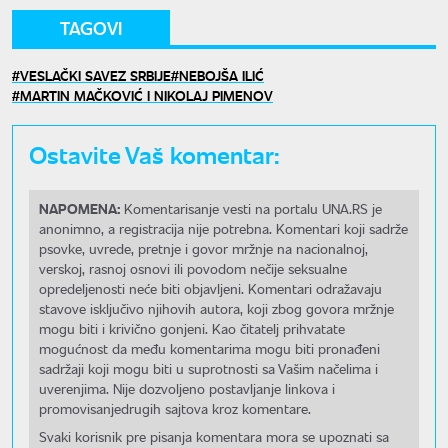
TAGOVI
VESLAČKI SAVEZ SRBIJE
NEBOJŠA ILIĆ
MARTIN MAČKOVIĆ I NIKOLAJ PIMENOV
Ostavite Vaš komentar:
NAPOMENA:
Komentarisanje vesti na portalu UNA.RS je
anonimno, a registracija nije potrebna. Komentari koji sadrže
psovke, uvrede, pretnje i govor mržnje na nacionalnoj,
verskoj, rasnoj osnovi ili povodom nečije seksualne
opredeljenosti neće biti objavljeni. Komentari odražavaju
stavove isključivo njihovih autora, koji zbog govora mržnje
mogu biti i krivično gonjeni. Kao čitatelj prihvatate
mogućnost da među komentarima mogu biti pronađeni
sadržaji koji mogu biti u suprotnosti sa Vašim načelima i
uverenjima. Nije dozvoljeno postavljanje linkova i
promovisanjedrugih sajtova kroz komentare.
Svaki korisnik pre pisanja komentara mora se upoznati sa