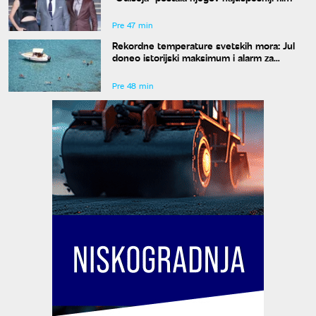
Pre 47 min
Rekordne temperature svetskih mora: Jul
doneo istorijski maksimum i alarm za
naučnike
Pre 48 min