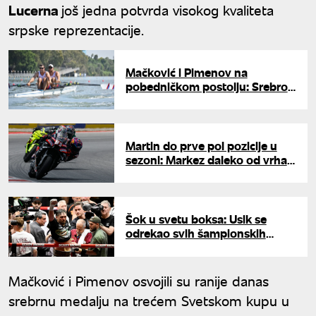
Lucerna
još jedna potvrda visokog kvaliteta
srpske reprezentacije.
Mačković i Pimenov na
pobedničkom postolju: Srebro
iz Lucerna za Srbiju
Martin do prve pol pozicije u
sezoni: Markez daleko od vrha
u Holandiji
Šok u svetu boksa: Usik se
odrekao svih šampionskih
pojaseva
Mačković i Pimenov osvojili su ranije danas
srebrnu medalju na trećem Svetskom kupu u