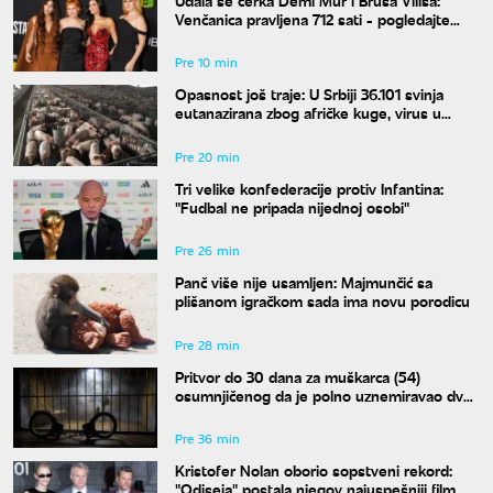
Venčanica pravljena 712 sati - pogledajte
kako izgleda
Pre 10 min
Opasnost još traje: U Srbiji 36.101 svinja
eutanazirana zbog afričke kuge, virus u
sedam opština
Pre 20 min
Tri velike konfederacije protiv Infantina:
"Fudbal ne pripada nijednoj osobi"
Pre 26 min
Panč više nije usamljen: Majmunčić sa
plišanom igračkom sada ima novu porodicu
Pre 28 min
Pritvor do 30 dana za muškarca (54)
osumnjičenog da je polno uznemiravao dve
maloletnice
Pre 36 min
Kristofer Nolan oborio sopstveni rekord:
"Odiseja" postala njegov najuspešniji film