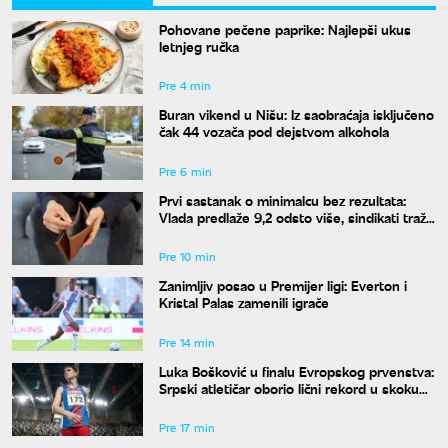
Pohovane pečene paprike: Najlepši ukus
letnjeg ručka
Pre 4 min
Buran vikend u Nišu: Iz saobraćaja isključeno
čak 44 vozača pod dejstvom alkohola
Pre 6 min
Prvi sastanak o minimalcu bez rezultata:
Vlada predlaže 9,2 odsto više, sindikati traže
dvocifren rast za 2027. godinu
Pre 10 min
Zanimljiv posao u Premijer ligi: Everton i
Kristal Palas zamenili igrače
Pre 14 min
Luka Bošković u finalu Evropskog prvenstva:
Srpski atletičar oborio lični rekord u skoku
udalj
Pre 17 min