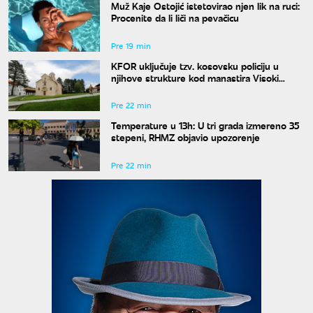
Muž Kaje Ostojić istetovirao njen lik na ruci:
Procenite da li liči na pevačicu
Pre 19 min
KFOR uključuje tzv. kosovsku policiju u
njihove strukture kod manastira Visoki
Dečani
Pre 22 min
Temperature u 13h: U tri grada izmereno 35
stepeni, RHMZ objavio upozorenje
Pre 22 min