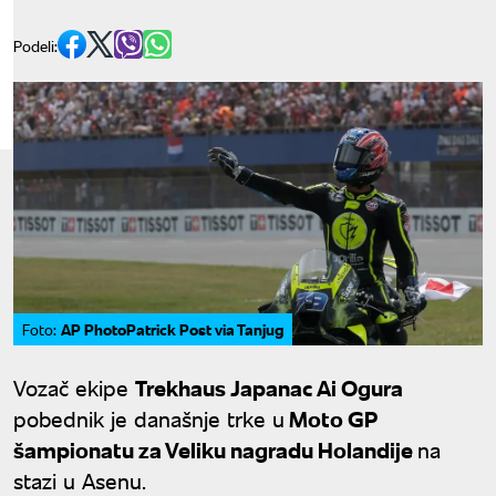
Podeli:
AP PhotoPatrick Post via Tanjug
Foto:
Vozač ekipe
Trekhaus Japanac Ai Ogura
pobednik je današnje trke u
Moto GP
šampionatu za Veliku nagradu Holandije
na
stazi u Asenu.