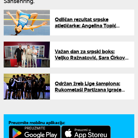
Sahsenring.
Odličan rezultat srpske
atletičarke: Angelina Topić
druga na mitingu u Zagrebu
Važan dan za srpski boks:
Veljko Ražnatović, Sara Ćirković
i Jovan Nikolić potpisali
ugovore
Održan žreb Lige šampiona:
Rukometaši Partizana igraće
protiv Vesprema, Fuksea i Porta
Preuzmite mobilnu aplikaciju: