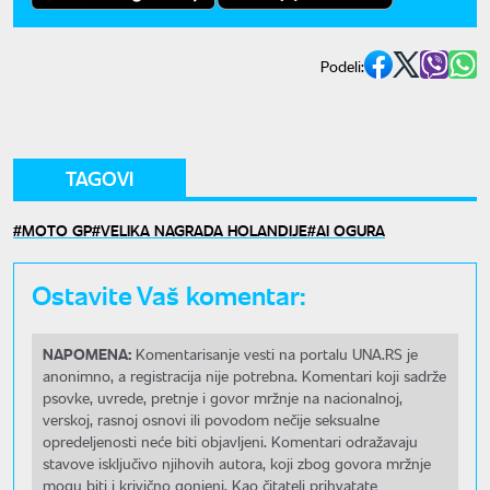
Podeli:
TAGOVI
MOTO GP
VELIKA NAGRADA HOLANDIJE
AI OGURA
Ostavite Vaš komentar:
NAPOMENA:
Komentarisanje vesti na portalu UNA.RS je
anonimno, a registracija nije potrebna. Komentari koji sadrže
psovke, uvrede, pretnje i govor mržnje na nacionalnoj,
verskoj, rasnoj osnovi ili povodom nečije seksualne
opredeljenosti neće biti objavljeni. Komentari odražavaju
stavove isključivo njihovih autora, koji zbog govora mržnje
mogu biti i krivično gonjeni. Kao čitatelj prihvatate