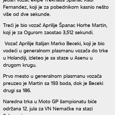
Fernandez, koji je za pobednikom kasnio nešto
više od dve sekunde.
Treći je bio vozač Aprilije Španac Horhe Martin,
koji je za Ogurom zaostao 3,512 sekundi.
Vozač Aprilije Italijan Marko Beceki, koji je bio
vodeći u generalnom plasmanu vozača do trke
u Holandiji, izleteo je sa staze u Asenu u
drugom krugu.
Prvo mesto u generalnom plasmanu vozača
preuzeo je Martin sa 193 boda, dok je Beceki
drugi sa 186.
Naredna trka u Moto GP šampionatu biće
održana 12. jula za VN Nemačke na stazi