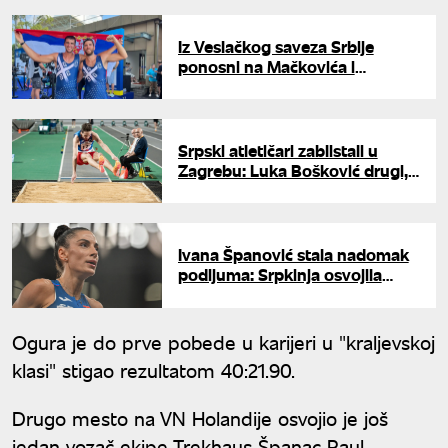
Iz Veslačkog saveza Srbije
ponosni na Mačkovića i
Pimenova: "Raduje kontinuitet
rezultata"
Srpski atletičari zablistali u
Zagrebu: Luka Bošković drugi,
Adriana Vilagoš treća
Ivana Španović stala nadomak
podijuma: Srpkinja osvojila
četvrto mesto u Zagrebu
Ogura je do prve pobede u karijeri u "kraljevskoj
klasi" stigao rezultatom 40:21.90.
Drugo mesto na VN Holandije osvojio je još
jedan vozač ekipe Trekhaus Španac Raul