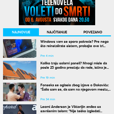
NAJNOVIJE
NAJČITANIJE
POVEZANO
Windows vam se sporo pokreće? Pre nego
što reinstalirate sistem, probajte ove tri
komande
Pre 4 min
Koliko traju solarni paneli? Mnogi misle da
posle 25 godina prestaju da rade, istina je
drugačija
Pre 19 min
Fonseka se oglasio zbog izjave o Đokoviću:
"Šalio sam se, da sam na njegovom mestu,
uradio bih isto"
Pre 34 min
Leomi Anderson je Viktorijin anđeo sa
savršenim telom: "Nije teško izgledati