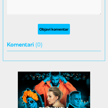
Objavi komentar
Komentari
(0)