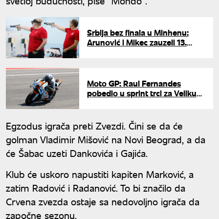
svetloj budućnosti, piše "Mondo".
Srbija bez finala u Minhenu:
Arunović i Mikec zauzeli 13.
poziciju u miksu na Svetskom
kupu
Moto GP: Raul Fernandes
pobedio u sprint trci za Veliku
nagradu Italije
Egzodus igrača preti Zvezdi. Čini se da će
golman Vladimir Mišović na Novi Beograd, a da
će Šabac uzeti Dankovića i Gajića.
Klub će uskoro napustiti kapiten Marković, a
zatim Radović i Radanović. To bi značilo da
Crvena zvezda ostaje sa nedovoljno igrača da
započne sezonu.