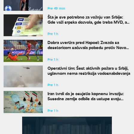
dobro"
Pre 49 min
Šta je sve potrebno za vožnju van Srbije:
Gde važi srpska dozvola, gde treba MVD, a
gde zelena karta
Pre 1 h
Dobra uvertira pred Hapoel: Zvezda sa
desetoricom sačuvala pobedu protiv Novog
Pazara
Pre 1 h
Operativni tim: Šest aktivnih požara u Srbiji,
uglavnom nema restrikcija vodosnabdevanja
Pre 1 h
Iran tvrdi da je osujetio kopnenu invaziju:
Susedne zemlje odbile da ustupe svoju
teritoriju
Pre 1 h