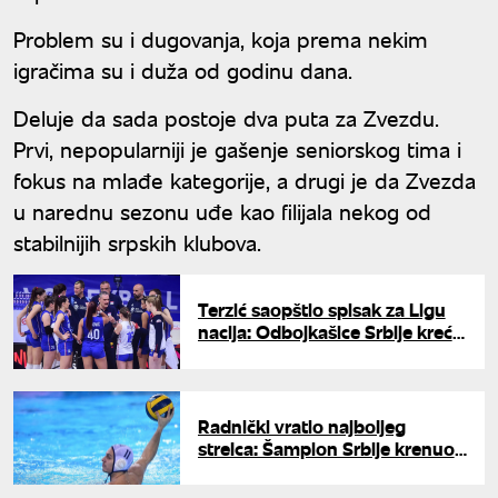
Problem su i dugovanja, koja prema nekim
igračima su i duža od godinu dana.
Deluje da sada postoje dva puta za Zvezdu.
Prvi, nepopularniji je gašenje seniorskog tima i
fokus na mlađe kategorije, a drugi je da Zvezda
u narednu sezonu uđe kao filijala nekog od
stabilnijih srpskih klubova.
Terzić saopštio spisak za Ligu
nacija: Odbojkašice Srbije kreću
za Kinu
Radnički vratio najboljeg
strelca: Šampion Srbije krenuo
u sklapanje moćnog tima