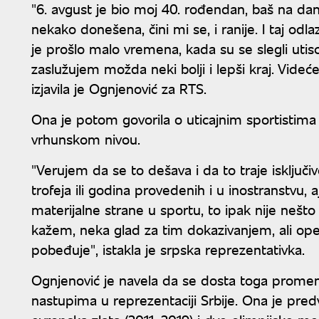
"6. avgust je bio moj 40. rođendan, baš na dan u
nekako donešena, čini mi se, i ranije. I taj od
je prošlo malo vremena, kada su se slegli utis
zaslužujem možda neki bolji i lepši kraj. Videć
izjavila je Ognjenović za RTS.
Ona je potom govorila o uticajnim sportistima
vrhunskom nivou.
"Verujem da se to dešava i da to traje isključi
trofeja ili godina provedenih i u inostranstvu
materijalne strane u sportu, to ipak nije nešt
kažem, neka glad za tim dokazivanjem, ali ope
pobeđuje", istakla je srpska reprezentativka.
Ognjenović je navela da se dosta toga promenil
nastupima u reprezentaciji Srbije. Ona je predv