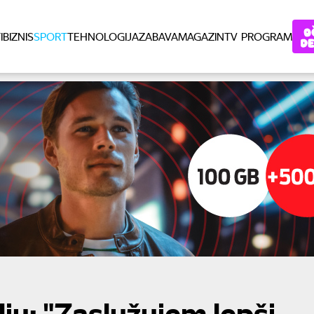
I
BIZNIS
SPORT
TEHNOLOGIJA
ZABAVA
MAGAZIN
TV PROGRAM
ju: "Zaslužujem lepši