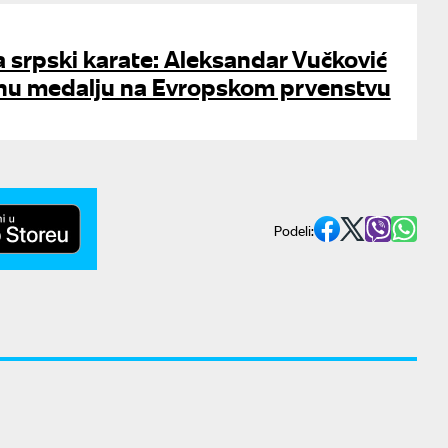
 srpski karate: Aleksandar Vučković
rnu medalju na Evropskom prvenstvu
Podeli: