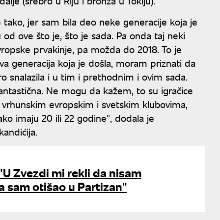
alje (srebro u Riju i bronza u Tokiju).
 tako, jer sam bila deo neke generacije koja je
od ove što je, što je sada. Pa onda taj neki
vropske prvakinje, pa možda do 2018. To je
a generacija koja je došla, moram priznati da
o snalazila i u tim i prethodnim i ovim sada.
antastična. Ne mogu da kažem, to su igračice
u vrhunskim evropskim i svetskim klubovima,
ako imaju 20 ili 22 godine", dodala je
kandićija.
 "U Zvezdi mi rekli da nisam
a sam otišao u Partizan"