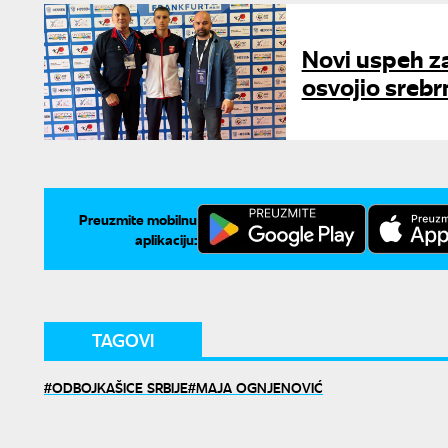
Novi uspeh za
osvojio sreb
Preuzmite mobilnu
aplikaciju:
TAGOVI
ODBOJKAŠICE SRBIJE
MAJA OGNJENOVIĆ