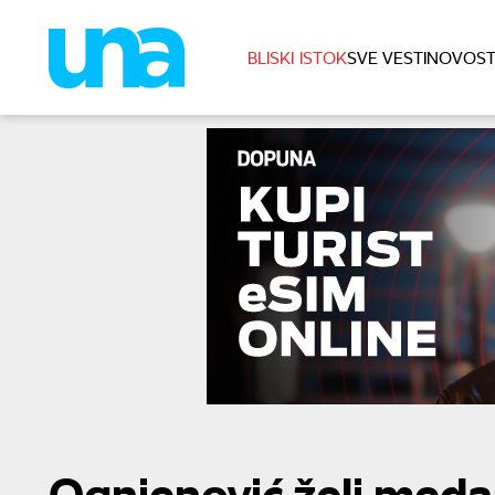
BLISKI ISTOK
SVE VESTI
NOVOST
Ognjenović želi medal