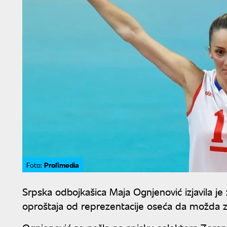
Profimedia
Foto:
Srpska odbojkašica Maja Ognjenović izjavila je 
oproštaja od reprezentacije oseća da možda za