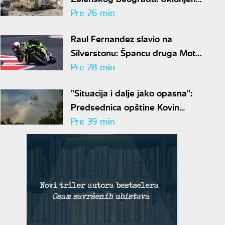
velika zastava Ukrajine
Pre 26 min
Raul Fernandez slavio na
Silverstonu: Špancu druga Moto
GP pobeda u karijeri
Pre 28 min
"Situacija i dalje jako opasna":
Predsednica opštine Kovin
otkrila novo stanje u
Pre 39 min
Deliblatskoj peščari