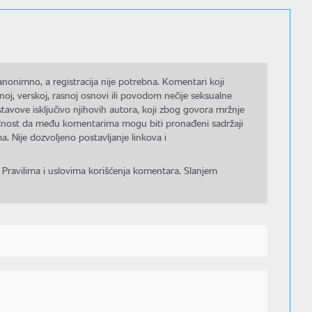
nonimno, a registracija nije potrebna. Komentari koji
noj, verskoj, rasnoj osnovi ili povodom nečije seksualne
stavove isključivo njihovih autora, koji zbog govora mržnje
gućnost da među komentarima mogu biti pronađeni sadržaji
a. Nije dozvoljeno postavljanje linkova i
 Pravilima i uslovima korišćenja komentara. Slanjem