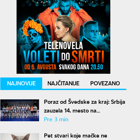
NAJNOVIJE
NAJČITANIJE
POVEZANO
Poraz od Švedske za kraj: Srbija
zauzela 14. mesto na
Evropskom prvenstvu u
Pre 3 min
Beogradu
Pet stvari koje mačke ne