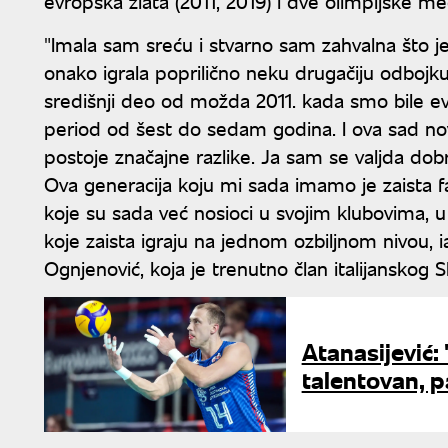
evropska zlata (2011, 2019) i dve olimpijske med
"Imala sam sreću i stvarno sam zahvalna što je
onako igrala poprilično neku drugačiju odbojku 
središnji deo od možda 2011. kada smo bile e
period od šest do sedam godina. I ova sad nov
postoje značajne razlike. Ja sam se valjda dobr
Ova generacija koju mi sada imamo je zaista f
koje su sada već nosioci u svojim klubovima, 
koje zaista igraju na jednom ozbiljnom nivou, i
Ognjenović, koja je trenutno član italijanskog S
Atanasijević:
talentovan, p