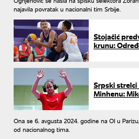
Ognjenović se našla na spisku selektora Zorana
najavila povratak u nacionalni tim Srbije.
Stojačić pred
krunu: Određ
Srpski strelc
Minhenu: Mike
Ona se 6. avgusta 2024. godine na OI u Parizu, 
od nacionalnog tima.