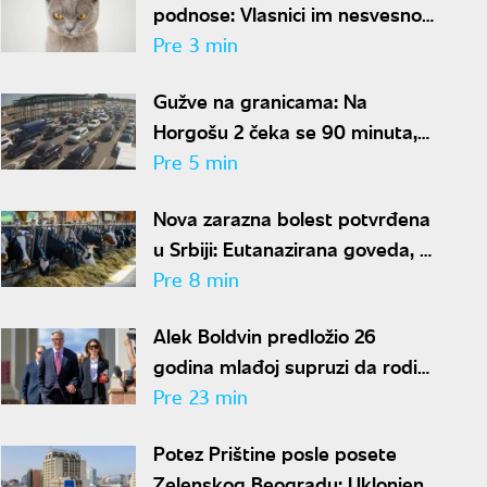
podnose: Vlasnici im nesvesno
priređuju stres
Pre 3 min
Gužve na granicama: Na
Horgošu 2 čeka se 90 minuta,
evo kakvo je stanje na ostalim
Pre 5 min
prelazima
Nova zarazna bolest potvrđena
u Srbiji: Eutanazirana goveda, u
opasnosti i ljudi
Pre 8 min
Alek Boldvin predložio 26
godina mlađoj supruzi da rodi
osmo dete: Njena reakcija je hit
Pre 23 min
Potez Prištine posle posete
Zelenskog Beogradu: Uklonjena