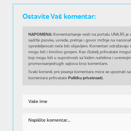
Ostavite Vaš komentar:
NAPOMENA:
Komentarisanje vesti na portalu UNA.RS je a
sadrže psovke, uvrede, pretnje i govor mržnje na nacional
opredeljenosti neće biti objavljeni. Komentari odražavaju 
mogu biti i krivično gonjeni. Kao čitatelj prihvatate mo
koji mogu biti u suprotnosti sa Vašim načelima i uverenjim
promovisanjedrugih sajtova kroz komentare.
Svaki korisnik pre pisanja komentara mora se upoznati sa
Politiku privatnosti.
komentara prihvatate