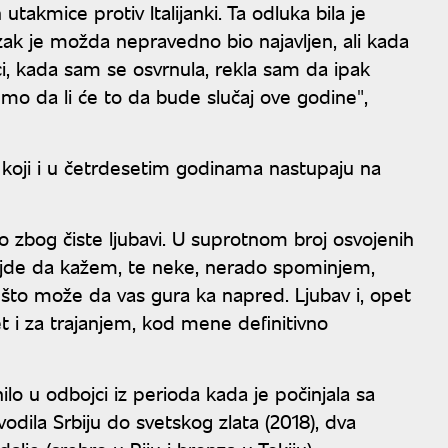
takmice protiv Italijanki. Ta odluka bila je
lazak je možda nepravedno bio najavljen, ali kada
ci, kada sam se osvrnula, rekla sam da ipak
emo da li će to da bude slučaj ove godine",
 koji i u četrdesetim godinama nastupaju na
vo zbog čiste ljubavi. U suprotnom broj osvojenih
, ajde da kažem, te neke, nerado spominjem,
o što može da vas gura ka napred. Ljubav i, opet
t i za trajanjem, kod mene definitivno
o u odbojci iz perioda kada je počinjala sa
odila Srbiju do svetskog zlata (2018), dva