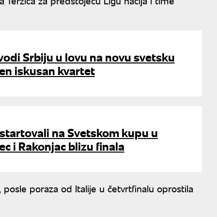
 Terzića za predstojeću Ligu nacija i time
vodi Srbiju u lovu na novu svetsku
en iskusan kvartet
i startovali na Svetskom kupu u
c i Rakonjac blizu finala
posle poraza od Italije u četvrtfinalu oprostila