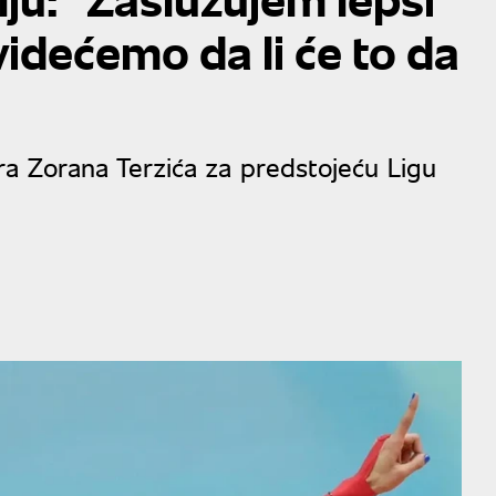
 videćemo da li će to da
ra Zorana Terzića za predstojeću Ligu