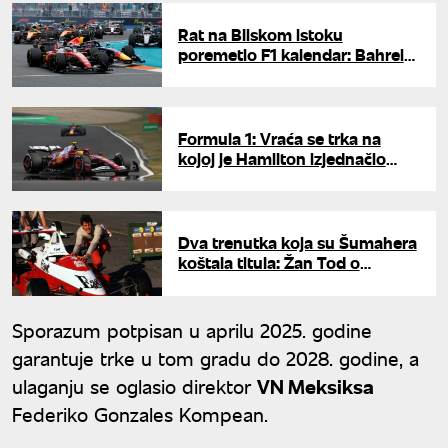
Rat na Bliskom istoku
poremetio F1 kalendar: Bahrein
i Saudijska Arabija u novim
terminima, Turska prva zamena
Formula 1: Vraća se trka na
kojoj je Hamilton izjednačio
Šumaherov rekord
Dva trenutka koja su Šumahera
koštala titula: Žan Tod o
emotivnim greškama velikog
šampiona
Sporazum potpisan u aprilu 2025. godine
garantuje trke u tom gradu do 2028. godine, a
ulaganju se oglasio direktor
VN Meksiksa
Federiko Gonzales Kompean.