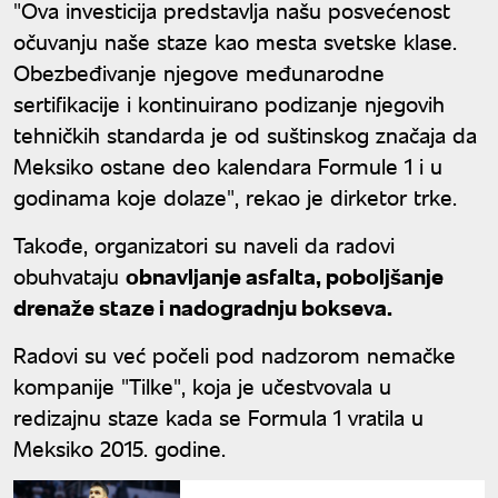
"Ova investicija predstavlja našu posvećenost
očuvanju naše staze kao mesta svetske klase.
Obezbeđivanje njegove međunarodne
sertifikacije i kontinuirano podizanje njegovih
tehničkih standarda je od suštinskog značaja da
Meksiko ostane deo kalendara Formule 1 i u
godinama koje dolaze", rekao je dirketor trke.
Takođe, organizatori su naveli da radovi
obuhvataju
obnavljanje asfalta, poboljšanje
drenaže staze i nadogradnju bokseva.
Radovi su već počeli pod nadzorom nemačke
kompanije "Tilke", koja je učestvovala u
redizajnu staze kada se Formula 1 vratila u
Meksiko 2015. godine.