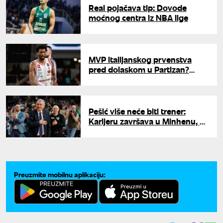
Real pojačava tip: Dovode
moćnog centra iz NBA lige
MVP italijanskog prvenstva
pred dolaskom u Partizan?
Crno-beli nude Amerikancu 2,5
miliona evra po sezoni
Pešić više neće biti trener:
Karijeru završava u Minhenu, ali
već ima plan za novu funkciju
Preuzmite mobilnu aplikaciju: