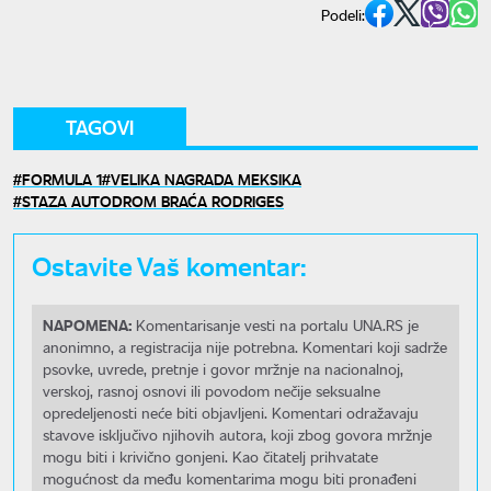
Podeli:
TAGOVI
FORMULA 1
VELIKA NAGRADA MEKSIKA
STAZA AUTODROM BRAĆA RODRIGES
Ostavite Vaš komentar:
NAPOMENA:
Komentarisanje vesti na portalu UNA.RS je
anonimno, a registracija nije potrebna. Komentari koji sadrže
psovke, uvrede, pretnje i govor mržnje na nacionalnoj,
verskoj, rasnoj osnovi ili povodom nečije seksualne
opredeljenosti neće biti objavljeni. Komentari odražavaju
stavove isključivo njihovih autora, koji zbog govora mržnje
mogu biti i krivično gonjeni. Kao čitatelj prihvatate
mogućnost da među komentarima mogu biti pronađeni