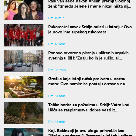
Rale van sebe nakon Aninih pretnji Slobinoj
ženi: "Između Jelene i mene nikad ništa nije
bilo"
Pre 11 min
Rukometni savez Srbije odlazi u istoriju: Ovo
je novo ime srpskog rukometa
Pre 17 min
Ponovo otvoreno pitanje uništenih srpskih
svetinja u BiH: "Znaju ko ih je rušio, ali
odgovora nema"
Pre 25 min
Greška koja letnji ručak pretvara u noćnu
moru: Ove namirnice postaju otrovne na
vrućinama
Pre 31 min
Teška borba sa požarima u Srbiji: Vatra kod
Ušća se rasplamsava, dobre vesti iz
Deliblata
Pre 41 min
Kejt Bekinsejl je ovu ulogu prihvatila kao
"lični eksperiment": Promenila joj tok karijere