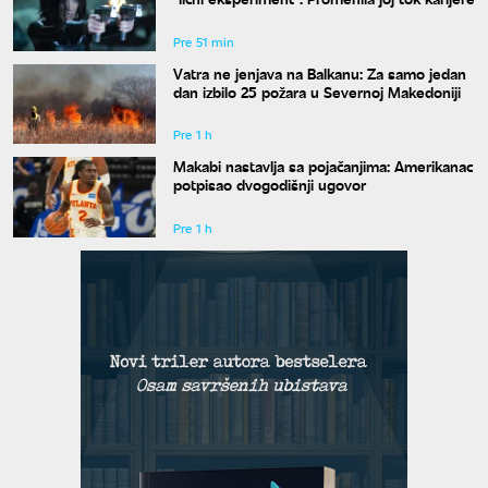
Pre 51 min
Vatra ne jenjava na Balkanu: Za samo jedan
dan izbilo 25 požara u Severnoj Makedoniji
Pre 1 h
Makabi nastavlja sa pojačanjima: Amerikanac
potpisao dvogodišnji ugovor
Pre 1 h