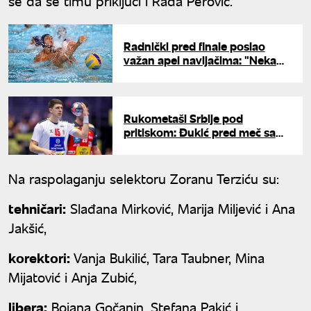
se da se timu priključi i Rada Perović.
Radnički pred finale poslao
važan apel navijačima: "Neka
pobedi vaterpolo"
Rukometaši Srbije pod
pritiskom: Đukić pred meč sa
Mađarskom - "ovo je imperativ,
nema izgovora"
Na raspolaganju selektoru Zoranu Terziću su:
tehničari:
Slađana Mirković, Marija Miljević i Ana
Jakšić,
korektori:
Vanja Bukilić, Tara Taubner, Mina
Mijatović i Anja Zubić,
libera:
Bojana Gočanin, Stefana Pakić i