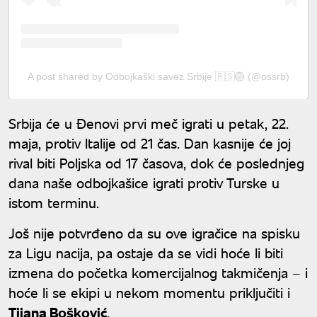
A post shared by Odbojkaški savez Srbije 🇷🇸🏐 (@ossrb)
Srbija će u Đenovi prvi meč igrati u petak, 22.
maja, protiv Italije od 21 čas. Dan kasnije će joj
rival biti Poljska od 17 časova, dok će poslednjeg
dana naše odbojkašice igrati protiv Turske u
istom terminu.
Još nije potvrđeno da su ove igračice na spisku
za Ligu nacija, pa ostaje da se vidi hoće li biti
izmena do početka komercijalnog takmičenja – i
hoće li se ekipi u nekom momentu priključiti i
Tijana Bošković
.