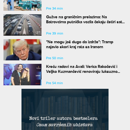
na skoro 44 odsto
Pre 34 min
Gužve na graničnim prelazima: Na
Batrovcima putnička vozila čekaju četiri sata
na izlaz
Pre 39 min
"Ne mogu još dugo da izdrže": Tramp
najavio skori kraj rata sa Iranom
Pre 50 min
Kreću radovi na Avali: Verica Rakočević i
Veljko Kuzmančević renoviraju luksuzno
imanje, a evo šta uskoro stiže u dvorište
Pre 54 min