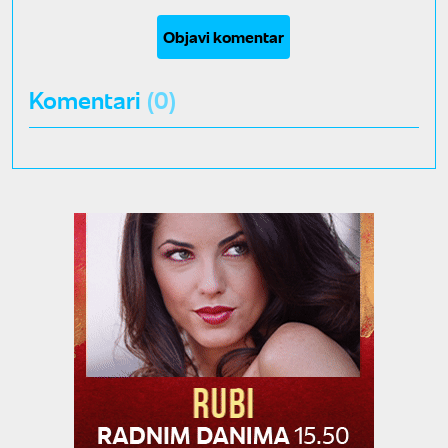
Objavi komentar
Komentari
(0)