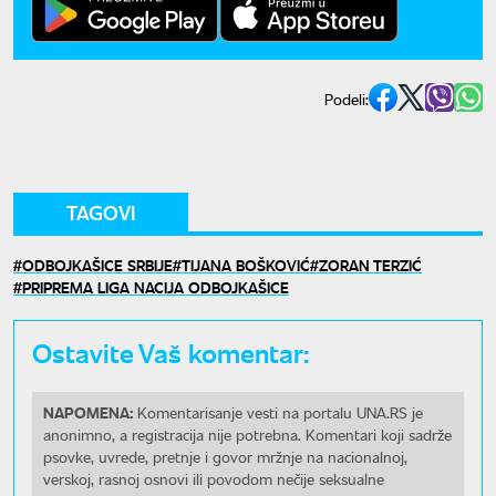
Podeli:
TAGOVI
ODBOJKAŠICE SRBIJE
TIJANA BOŠKOVIĆ
ZORAN TERZIĆ
PRIPREMA LIGA NACIJA ODBOJKAŠICE
Ostavite Vaš komentar:
NAPOMENA:
Komentarisanje vesti na portalu UNA.RS je
anonimno, a registracija nije potrebna. Komentari koji sadrže
psovke, uvrede, pretnje i govor mržnje na nacionalnoj,
verskoj, rasnoj osnovi ili povodom nečije seksualne