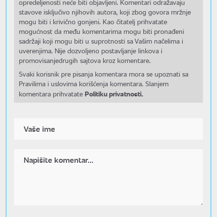
opredeljenosti neće biti objavljeni. Komentari odražavaju
stavove isključivo njihovih autora, koji zbog govora mržnje
mogu biti i krivično gonjeni. Kao čitatelj prihvatate
mogućnost da među komentarima mogu biti pronađeni
sadržaji koji mogu biti u suprotnosti sa Vašim načelima i
uverenjima. Nije dozvoljeno postavljanje linkova i
promovisanjedrugih sajtova kroz komentare.
Svaki korisnik pre pisanja komentara mora se upoznati sa
Pravilima i uslovima korišćenja komentara. Slanjem
Politiku privatnosti.
komentara prihvatate