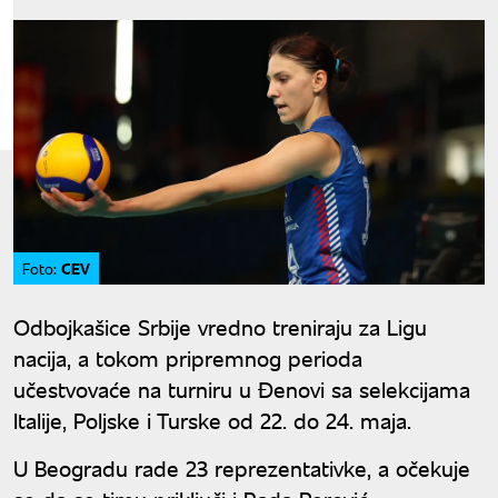
CEV
Foto:
Odbojkašice Srbije vredno treniraju za Ligu
nacija, a tokom pripremnog perioda
učestvovaće na turniru u Đenovi sa selekcijama
Italije, Poljske i Turske od 22. do 24. maja.
U Beogradu rade 23 reprezentativke, a očekuje