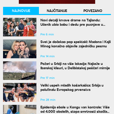
NAJNOVIJE
NAJČITANIJE
POVEZANO
Novi detalji krvave drame na Tajlandu:
Učenik ubio babu i dedu pre pucnjave u
školi, ukupno osmoro mrtvih
Pre 6 min
Svet je dočekao pop spektakl: Madona i Kajli
Minog konačno objavile zajedničku pesmu
Pre 14 min
Požari u Srbiji na više lokacija: Najteže u
Ibarskoj klisuri, u Deliblatskoj peščari mirnije
Pre 17 min
Veliki uspeh mladih košarkašica: Srbija u
polufinalu Evropskog prvenstva
Pre 28 min
Epidemija ebole u Kongu van kontrole: Više
od 4.000 obolelih, stopa smrtnosti skočila