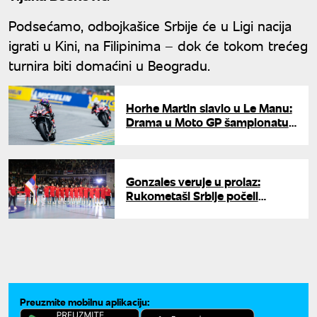
Podsećamo, odbojkašice Srbije će u Ligi nacija
igrati u Kini, na Filipinima – dok će tokom trećeg
turnira biti domaćini u Beogradu.
Horhe Martin slavio u Le Manu:
Drama u Moto GP šampionatu
se nastavlja
Gonzales veruje u prolaz:
Rukometaši Srbije počeli
pripreme za baraž protiv
Mađarske
Preuzmite mobilnu aplikaciju: