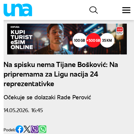
Na spisku nema Tijane Bošković: Na
pripremama za Ligu nacija 24
reprezentativke
Očekuje se dolazaki Rade Perović
14.05.2026. 16:45
Podeli: