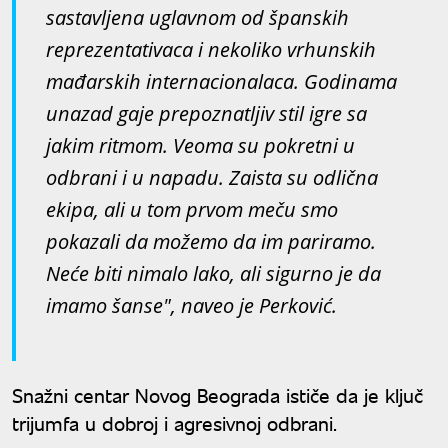
sastavljena uglavnom od španskih
reprezentativaca i nekoliko vrhunskih
mađarskih internacionalaca. Godinama
unazad gaje prepoznatljiv stil igre sa
jakim ritmom. Veoma su pokretni u
odbrani i u napadu. Zaista su odlična
ekipa, ali u tom prvom meču smo
pokazali da možemo da im pariramo.
Neće biti nimalo lako, ali sigurno je da
imamo šanse", naveo je Perković.
Snažni centar Novog Beograda ističe da je ključ
trijumfa u dobroj i agresivnoj odbrani.