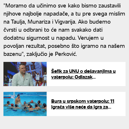
"Moramo da učinimo sve kako bismo zaustavili
njihove najbolje napadače, a tu pre svega mislim
na Taulja, Munariza i Vigvarija. Ako budemo
čvrsti u odbrani to će nam svakako dati
dodatnu sigurnost u napadu. Verujem u
povoljan rezultat, posebno što igramo na našem
bazenu", zaključio je Perković.
Šefik za UNU o dešavanjima u
vaterpolu: Odlazak
Stevanovića, dolazak Sora - šta
dalje?
Bura u srpskom vaterpolu: 11
igrača više neće da igra za
reprezentaciju