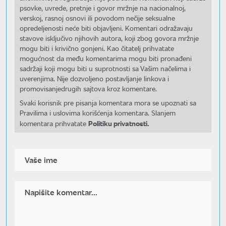
psovke, uvrede, pretnje i govor mržnje na nacionalnoj,
verskoj, rasnoj osnovi ili povodom nečije seksualne
opredeljenosti neće biti objavljeni. Komentari odražavaju
stavove isključivo njihovih autora, koji zbog govora mržnje
mogu biti i krivično gonjeni. Kao čitatelj prihvatate
mogućnost da među komentarima mogu biti pronađeni
sadržaji koji mogu biti u suprotnosti sa Vašim načelima i
uverenjima. Nije dozvoljeno postavljanje linkova i
promovisanjedrugih sajtova kroz komentare.
Svaki korisnik pre pisanja komentara mora se upoznati sa
Pravilima i uslovima korišćenja komentara. Slanjem
Politiku privatnosti.
komentara prihvatate