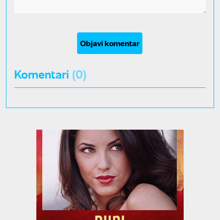
Objavi komentar
Komentari
(0)