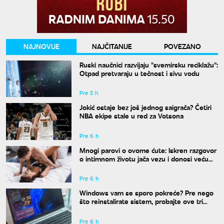
NAJNOVIJE
NAJČITANIJE
POVEZANO
Ruski naučnici razvijaju "svemirsku reciklažu":
Otpad pretvaraju u tečnost i sivu vodu
Pre 5 h
Jokić ostaje bez još jednog saigrača? Četiri
NBA ekipe stale u red za Votsona
Pre 6 h
Mnogi parovi o ovome ćute: Iskren razgovor
o intimnom životu jača vezu i donosi veću
bliskost
Pre 6 h
Windows vam se sporo pokreće? Pre nego
što reinstalirate sistem, probajte ove tri
komande
Pre 6 h