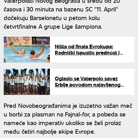
Vaterpolisti Novog Beograda u sredu od 20
časova i 30 minuta na bazenu SC "11. April"
dočekuju Barselonetu u petom kolu
četvrtfinalne A grupe Lige šampiona.
Ništa od finala Evrokupa:
Radnički ispustio prednost i
ispao od Marseja
Oglasio se Vaterpolo savez
Srbije povodom najavljenog
bojkota igrača
Pred Novobeograđanima je izuzetno važan meč
u borbi za plasman na Fajnal-for, a pobeda se
nameće kao imperativ ukoliko se želi prolaz
među četiri najbolje ekipe Evrope.