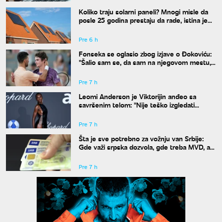
Koliko traju solarni paneli? Mnogi misle da
posle 25 godina prestaju da rade, istina je
drugačija
Pre 6 h
Fonseka se oglasio zbog izjave o Đokoviću:
"Šalio sam se, da sam na njegovom mestu,
uradio bih isto"
Pre 7 h
Leomi Anderson je Viktorijin anđeo sa
savršenim telom: "Nije teško izgledati
dobro"
Pre 7 h
Šta je sve potrebno za vožnju van Srbije:
Gde važi srpska dozvola, gde treba MVD, a
gde zelena karta
Pre 7 h