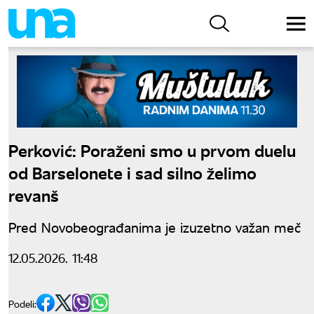
Perković: Poraženi smo u prvom duelu
od Barselonete i sad silno želimo
revanš
Pred Novobeograđanima je izuzetno važan meč
12.05.2026. 11:48
Podeli: