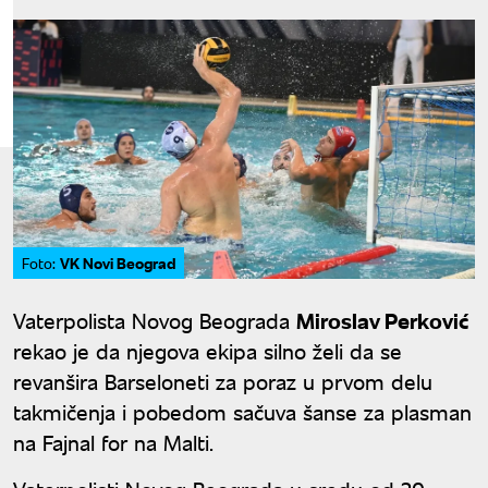
VK Novi Beograd
Foto:
Vaterpolista Novog Beograda
Miroslav Perković
rekao je da njegova ekipa silno želi da se
revanšira Barseloneti za poraz u prvom delu
takmičenja i pobedom sačuva šanse za plasman
na Fajnal for na Malti.