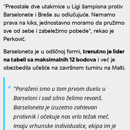
"Preostale dve utakmice u Ligi šampiona protiv
Barselonete i Breše su odlučujuće. Nemamo
prava na kiks, jednostavno moramo da pružimo
sve od sebe i zabeležimo pobede", rekao je
Perković.
Barseloneta je u odličnoj formi,
trenutno je lider
na tabeli sa maksimalnih 12 bodova
i već je
obezbedila učešće na završnom turniru na Malti.
"Poraženi smo u tom prvom duelu u
Barseloni i sad silno želimo revanš.
Barseloneta je izuzetno zahtevan
protivnik i očekuje nas vrlo težak meč.
Imaju vrhunske individualce, ekipa im je