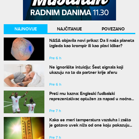
NAJNOVIJE
NAJČITANIJE
POVEZANO
NASA objavila novi prikaz: Da li naša planeta
izgleda kao krompir ili kao plavi kliker?
Pre 6 h
Ne ignorišite intuiciju: Šest signala koji
ukazuju na to da partner krije aferu
Pre 6 h
Preti mu kazna: Engleski fudbalski
reprezentativac optužen za napad u noćnom
klubu
Pre 7 h
Kako se meri temperatura vazduha i zašto
je gotovo uvek niža od one koju pokazuju
naši termometri
Pre 7 h