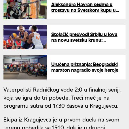
Aleksandra Havran sedma u
trostavu na Svetskom kupu u
Minhenu
Stojačić predvodi Srbiju u lovu
na novu svetsku krunu:
Određen iskusan kvartet
Uručena priznanja: Beogradski
maraton nagradio svoje heroje
Vaterpolisti Radničkog vode 2:0 u finalnoj seriji,
koja se igra do tri pobede. Treći meč je na
programu sutra od 17.30 časova u Kragujevcu.
Ekipa iz Kragujevca je u prvom duelu na svom
terenu pobedila sa 15:10, dok je u drugoj