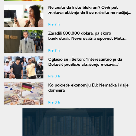
Ne znate da li ste blokirani? Ovih pet
znakova otkivaju da li se nalazite na nečijoj
"crnoj listi"
Pre 7 h
Zaradili 600.000 dolara, pa skoro
bankrotirali: Neverovatna ispovest Meta
Dejmona o paklu kroz koji je prošao
Pre 7 h
Oglasio se i Šelton: "Interesantno je da
Đoković predlaže skraćenje mečeva..."
Pre 8 h
Ko pokreće ekonomiju EU: Nemačka i dalje
dominira
Pre 8 h