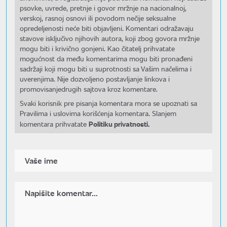
psovke, uvrede, pretnje i govor mržnje na nacionalnoj,
verskoj, rasnoj osnovi ili povodom nečije seksualne
opredeljenosti neće biti objavljeni. Komentari odražavaju
stavove isključivo njihovih autora, koji zbog govora mržnje
mogu biti i krivično gonjeni. Kao čitatelj prihvatate
mogućnost da među komentarima mogu biti pronađeni
sadržaji koji mogu biti u suprotnosti sa Vašim načelima i
uverenjima. Nije dozvoljeno postavljanje linkova i
promovisanjedrugih sajtova kroz komentare.
Svaki korisnik pre pisanja komentara mora se upoznati sa
Pravilima i uslovima korišćenja komentara. Slanjem
Politiku privatnosti.
komentara prihvatate