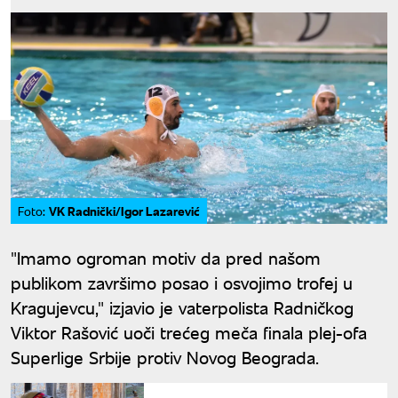
VK Radnički/Igor Lazarević
Foto:
"Imamo ogroman motiv da pred našom
publikom završimo posao i osvojimo trofej u
Kragujevcu," izjavio je vaterpolista Radničkog
Viktor Rašović uoči trećeg meča finala plej-ofa
Superlige Srbije protiv Novog Beograda.