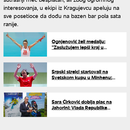
interesovanja, u ekipi iz Kragujevcu apeluju na
sve posetioce da dođu na bazen bar pola sata
ranije.
Ognjenović želi medalju:
"Zaslužujem lepši kraj u
reprezentaciji, videćemo da li će
to da bude ove godine"
Srpski strelci startovali na
Svetskom kupu u Minhenu:
Mikec i Rakonjac blizu finala
Sara Ćirković dobija plac na
Jahorini: Vlada Republike
Srpske i Olimpijski centar
"Jahorina" nagrađuju
šampionske rezultate