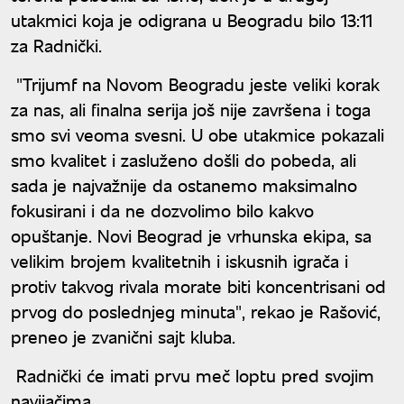
utakmici koja je odigrana u Beogradu bilo 13:11
za Radnički.
"Trijumf na Novom Beogradu jeste veliki korak
za nas, ali finalna serija još nije završena i toga
smo svi veoma svesni. U obe utakmice pokazali
smo kvalitet i zasluženo došli do pobeda, ali
sada je najvažnije da ostanemo maksimalno
fokusirani i da ne dozvolimo bilo kakvo
opuštanje. Novi Beograd je vrhunska ekipa, sa
velikim brojem kvalitetnih i iskusnih igrača i
protiv takvog rivala morate biti koncentrisani od
prvog do poslednjeg minuta", rekao je Rašović,
preneo je zvanični sajt kluba.
Radnički će imati prvu meč loptu pred svojim
navijačima.