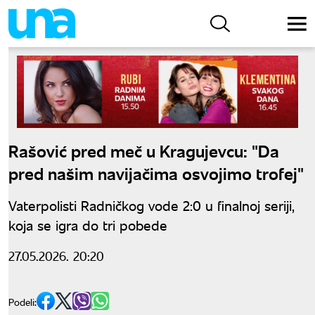
Rašović pred meč u Kragujevcu: "Da
pred našim navijačima osvojimo trofej"
Vaterpolisti Radničkog vode 2:0 u finalnoj seriji,
koja se igra do tri pobede
27.05.2026. 20:20
Podeli: