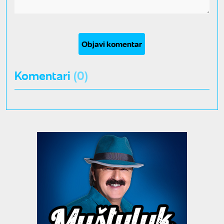
Objavi komentar
Komentari
(0)