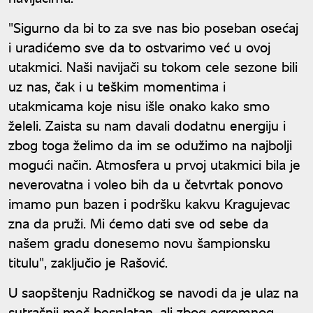
"Sigurno da bi to za sve nas bio poseban osećaj
i uradićemo sve da to ostvarimo već u ovoj
utakmici. Naši navijači su tokom cele sezone bili
uz nas, čak i u teškim momentima i
utakmicama koje nisu išle onako kako smo
želeli. Zaista su nam davali dodatnu energiju i
zbog toga želimo da im se odužimo na najbolji
mogući način. Atmosfera u prvoj utakmici bila je
neverovatna i voleo bih da u četvrtak ponovo
imamo pun bazen i podršku kakvu Kragujevac
zna da pruži. Mi ćemo dati sve od sebe da
našem gradu donesemo novu šampionsku
titulu", zaključio je Rašović.
U saopštenju Radničkog se navodi da je ulaz na
sutrašnji meč besplatan, ali zbog ogromnog