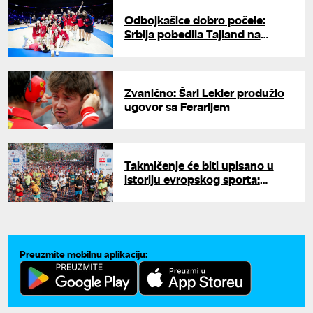
Odbojkašice dobro počele:
Srbija pobedila Tajland na
startu Lige nacija
Zvanično: Šarl Lekler produžio
ugovor sa Ferarijem
Takmičenje će biti upisano u
istoriju evropskog sporta:
Počele prijave za 40.
Beogradski maraton
Preuzmite mobilnu aplikaciju: