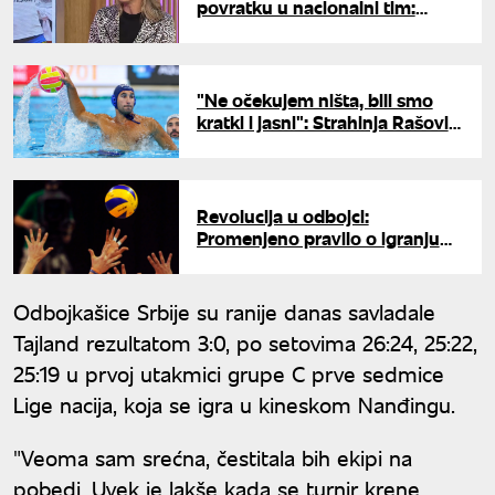
povratku u nacionalni tim:
"Moja druga kuća,
reprezentacija nikada nije bila
upitna"
"Ne očekujem ništa, bili smo
kratki i jasni": Strahinja Rašović
o problemima u Vaterpolo
reprezentaciji Srbije
Revolucija u odbojci:
Promenjeno pravilo o igranju
"zlatnog seta"
Odbojkašice Srbije su ranije danas savladale
Tajland rezultatom 3:0, po setovima 26:24, 25:22,
25:19 u prvoj utakmici grupe C prve sedmice
Lige nacija, koja se igra u kineskom Nanđingu.
"Veoma sam srećna, čestitala bih ekipi na
pobedi. Uvek je lakše kada se turnir krene