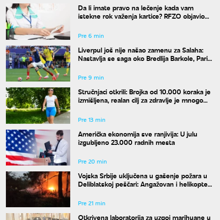
Da li imate pravo na lečenje kada vam
istekne rok važenja kartice? RFZO objavio
nova pravila
Pre 6 min
Liverpul još nije našao zamenu za Salaha:
Nastavlja se saga oko Bredlija Barkole, Pari
Sen Žermen traži 150 miliona evra
Pre 9 min
Stručnjaci otkrili: Brojka od 10.000 koraka je
izmišljena, realan cilj za zdravlje je mnogo
manji
Pre 13 min
Američka ekonomija sve ranjivija: U julu
izgubljeno 23.000 radnih mesta
Pre 20 min
Vojska Srbije uključena u gašenje požara u
Deliblatskoj peščari: Angažovan i helikopter
Mi-17
Pre 21 min
Otkrivena laboratorija za uzgoj marihuane u