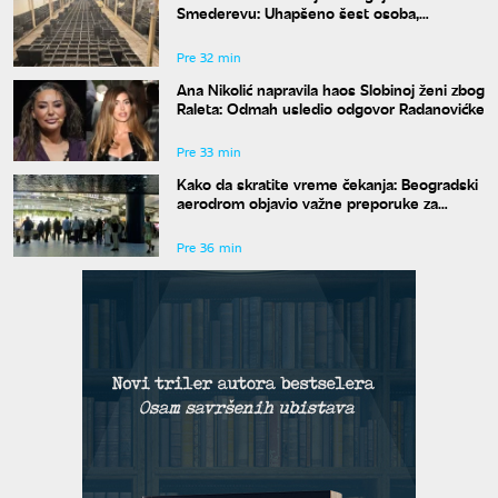
Smederevu: Uhapšeno šest osoba,
zaplenjeno pola tone opojne droge
Pre 32 min
Ana Nikolić napravila haos Slobinoj ženi zbog
Raleta: Odmah usledio odgovor Radanovićke
Pre 33 min
Kako da skratite vreme čekanja: Beogradski
aerodrom objavio važne preporuke za
putnike
Pre 36 min