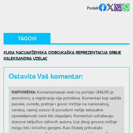
Podeli:
TAGOVI
LIGA NACIJA
ŽENSKA ODBOJKAŠKA REPREZENTACIJA SRBIJE
ALEKSANDRA UZELAC
Ostavite Vaš komentar:
NAPOMENA:
Komentarisanje vesti na portalu UNA.RS je
anonimno, a registracija nije potrebna. Komentari koji sadrže
psovke, uvrede, pretnje i govor mržnje na nacionalnoj,
verskoj, rasnoj osnovi ili povodom nečije seksualne
opredeljenosti neće biti objavljeni. Komentari odražavaju
stavove isključivo njihovih autora, koji zbog govora mržnje
mogu biti i krivično gonjeni. Kao čitatelj prihvatate