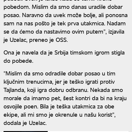
pobedom. Mislim da smo danas uradile dobar
posao. Naravno da uvek može bolje, ali ponosna
sam na nas pošto je tek prva utakmica. Nadam
se da ćemo da nastavimo ovim putem", izjavila
je Uzelac, preneo je OSS.
Ona je navela da je Srbija timskom igrom stigla
do pobede.
"Mislim da smo odradile dobar posao u tim
ključnim trenucima, jer je teško igrati protiv
Tajlanda, koji igra dobru odbranu. Nekada smo
morale da imamo pet, šest kontri da bi na kraju
osvojile poen. Bila je teška utakmica za obe
ekipe, ali mi smo je okrenule u našu korist",
dodala je Uzelac.