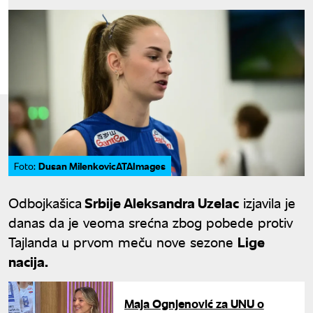
Dusan MilenkovicATAImages
Foto:
Odbojkašica
Srbije Aleksandra Uzelac
izjavila je
danas da je veoma srećna zbog pobede protiv
Tajlanda u prvom meču nove sezone
Lige
nacija.
Maja Ognjenović za UNU o