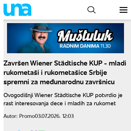
Završen Wiener Städtische KUP - mladi
rukometaši i rukometašice Srbije
spremni za međunarodnu završnicu
Ovogodišnji Wiener Städtische KUP potvrdio je
rast interesovanja dece i mladih za rukomet
Autor:
Promo
03.07.2026. 12:03