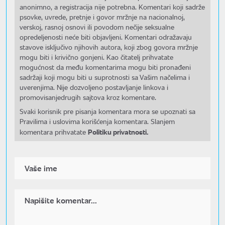
anonimno, a registracija nije potrebna. Komentari koji sadrže
psovke, uvrede, pretnje i govor mržnje na nacionalnoj,
verskoj, rasnoj osnovi ili povodom nečije seksualne
opredeljenosti neće biti objavljeni. Komentari odražavaju
stavove isključivo njihovih autora, koji zbog govora mržnje
mogu biti i krivično gonjeni. Kao čitatelj prihvatate
mogućnost da među komentarima mogu biti pronađeni
sadržaji koji mogu biti u suprotnosti sa Vašim načelima i
uverenjima. Nije dozvoljeno postavljanje linkova i
promovisanjedrugih sajtova kroz komentare.
Svaki korisnik pre pisanja komentara mora se upoznati sa
Pravilima i uslovima korišćenja komentara. Slanjem
Politiku privatnosti.
komentara prihvatate