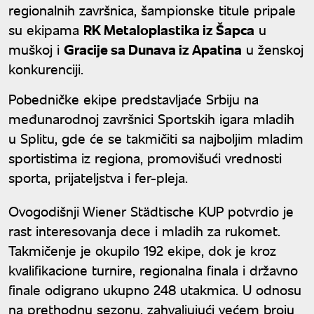
regionalnih završnica, šampionske titule pripale
su ekipama
RK Metaloplastika iz Šapca
u
muškoj i
Gracije sa Dunava iz Apatina
u ženskoj
konkurenciji.
Pobedničke ekipe predstavljaće Srbiju na
međunarodnoj završnici Sportskih igara mladih
u Splitu, gde će se takmičiti sa najboljim mladim
sportistima iz regiona, promovišući vrednosti
sporta, prijateljstva i fer-pleja.
Ovogodišnji Wiener Städtische KUP potvrdio je
rast interesovanja dece i mladih za rukomet.
Takmičenje je okupilo 192 ekipe, dok je kroz
kvalifikacione turnire, regionalna finala i državno
finale odigrano ukupno 248 utakmica. U odnosu
na prethodnu sezonu, zahvaljujući većem broju