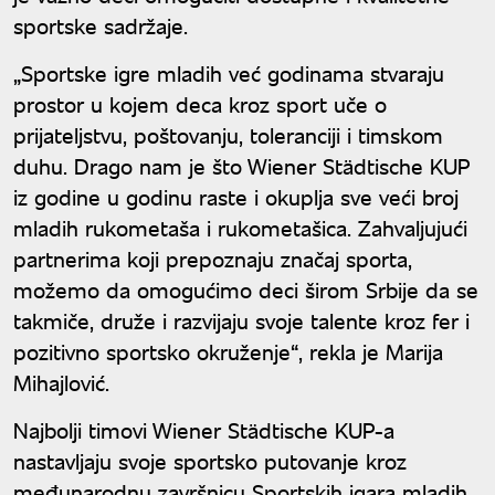
sportske sadržaje.
„Sportske igre mladih već godinama stvaraju
prostor u kojem deca kroz sport uče o
prijateljstvu, poštovanju, toleranciji i timskom
duhu. Drago nam je što Wiener Städtische KUP
iz godine u godinu raste i okuplja sve veći broj
mladih rukometaša i rukometašica. Zahvaljujući
partnerima koji prepoznaju značaj sporta,
možemo da omogućimo deci širom Srbije da se
takmiče, druže i razvijaju svoje talente kroz fer i
pozitivno sportsko okruženje“, rekla je Marija
Mihajlović.
Najbolji timovi Wiener Städtische KUP-a
nastavljaju svoje sportsko putovanje kroz
međunarodnu završnicu Sportskih igara mladih,