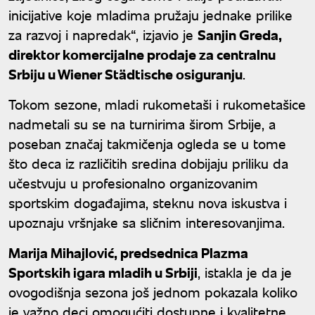
inicijative koje mladima pružaju jednake prilike
za razvoj i napredak“, izjavio je
Sanjin Greda,
direktor komercijalne prodaje za centralnu
Srbiju u Wiener Städtische osiguranju
.
Tokom sezone, mladi rukometaši i rukometašice
nadmetali su se na turnirima širom Srbije, a
poseban značaj takmičenja ogleda se u tome
što deca iz različitih sredina dobijaju priliku da
učestvuju u profesionalno organizovanim
sportskim događajima, steknu nova iskustva i
upoznaju vršnjake sa sličnim interesovanjima.
Marija Mihajlović, predsednica Plazma
Sportskih igara mladih u Srbiji
, istakla je da je
ovogodišnja sezona još jednom pokazala koliko
je važno deci omogućiti dostupne i kvalitetne