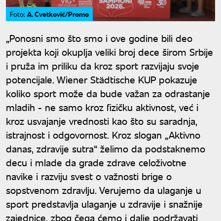
A. Cvetković/Promo
Foto:
„Ponosni smo što smo i ove godine bili deo
projekta koji okuplja veliki broj dece širom Srbije
i pruža im priliku da kroz sport razvijaju svoje
potencijale. Wiener Städtische KUP pokazuje
koliko sport može da bude važan za odrastanje
mladih - ne samo kroz fizičku aktivnost, već i
kroz usvajanje vrednosti kao što su saradnja,
istrajnost i odgovornost. Kroz slogan „Aktivno
danas, zdravije sutra“ želimo da podstaknemo
decu i mlade da grade zdrave celoživotne
navike i razviju svest o važnosti brige o
sopstvenom zdravlju. Verujemo da ulaganje u
sport predstavlja ulaganje u zdravije i snažnije
zajednice, zbog čega ćemo i dalje podržavati