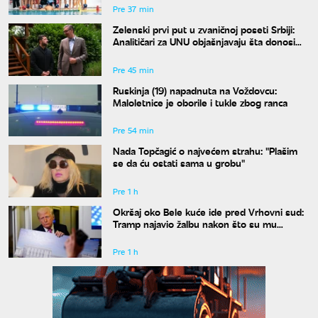
Pre 37 min
Zelenski prvi put u zvaničnoj poseti Srbiji:
Analitičari za UNU objašnjavaju šta donosi
susret u Beogradu i kako će reagovati
Moskva
Pre 45 min
Ruskinja (19) napadnuta na Voždovcu:
Maloletnice je oborile i tukle zbog ranca
Pre 54 min
Nada Topčagić o najvećem strahu: "Plašim
se da ću ostati sama u grobu"
Pre 1 h
Okršaj oko Bele kuće ide pred Vrhovni sud:
Tramp najavio žalbu nakon što su mu
blokirani radovi
Pre 1 h