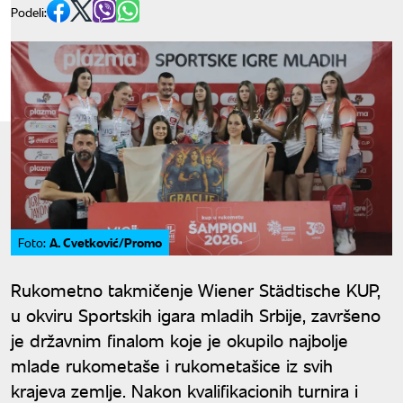
Podeli:
A. Cvetković/Promo
Foto:
Rukometno takmičenje Wiener Städtische KUP,
u okviru Sportskih igara mladih Srbije, završeno
je državnim finalom koje je okupilo najbolje
mlade rukometaše i rukometašice iz svih
krajeva zemlje. Nakon kvalifikacionih turnira i