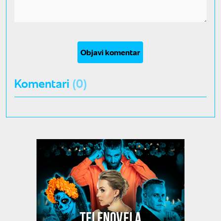
Objavi komentar
Komentari
(0)