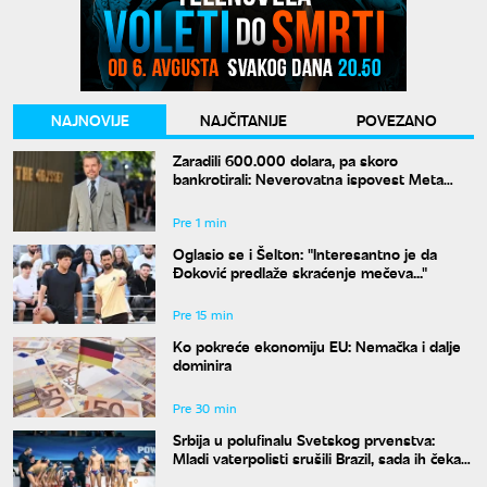
NAJNOVIJE
NAJČITANIJE
POVEZANO
Zaradili 600.000 dolara, pa skoro
bankrotirali: Neverovatna ispovest Meta
Dejmona o paklu kroz koji je prošao
Pre 1 min
Oglasio se i Šelton: "Interesantno je da
Đoković predlaže skraćenje mečeva..."
Pre 15 min
Ko pokreće ekonomiju EU: Nemačka i dalje
dominira
Pre 30 min
Srbija u polufinalu Svetskog prvenstva:
Mladi vaterpolisti srušili Brazil, sada ih čeka
Hrvatska