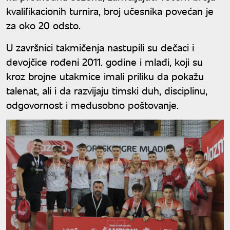
kvalifikacionih turnira, broj učesnika povećan je
za oko 20 odsto.
U završnici takmičenja nastupili su dečaci i
devojčice rođeni 2011. godine i mlađi, koji su
kroz brojne utakmice imali priliku da pokažu
talenat, ali i da razvijaju timski duh, disciplinu,
odgovornost i međusobno poštovanje.