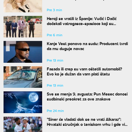
bez frizera i kapi farbe
Pre 3 min
Heroji se vratili iz Španije: Vučić i Dačić
dočekali vatrogasce-spasioce koji su
pomagali u gašenju požara
Pre 6 min
Kanje Vest ponovo na sudu: Producent tvrdi
da mu duguje novac
Pre 13 min
Fasada ili crep su vam oštetili automobil?
Evo ko je dužan da vam plati štetu
Pre 13 min
Sve se menja 9. avgusta: Pun Mesec donosi
sudbinski preokret za ove znakove
Pre 24 min
"Siner će vladati dok se ne vrati Alkaraz":
Hrvatski stručnjak o teniskom vrhu i gde vidi
Đokovića