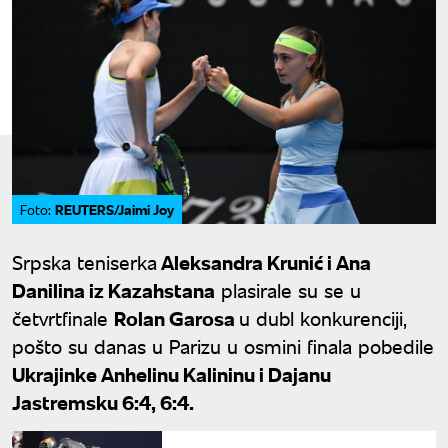
REUTERS/Jaimi Joy
Foto:
Srpska teniserka
Aleksandra Krunić i Ana
Danilina iz Kazahstana
plasirale su se u
četvrtfinale
Rolan Garosa
u dubl konkurenciji,
pošto su danas u Parizu u osmini finala pobedile
Ukrajinke Anhelinu Kalininu i Dajanu
Jastremsku 6:4, 6:4.