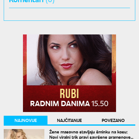
NAJNOVIJE
NAJČITANIJE
POVEZANO
Žene masovno stavljaju šminku na kosu:
Novi viralni trik pravi savršene pramenove