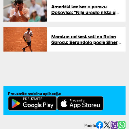
Američki teniser o porazu
Đokovića: "Nije uradio ništa da
pobedi samog sebe"
Maraton od šest sati na Rolan
Garosu: Serundolo posle Sinera
srušio Španca u istorijskom
trileru
Preuzmite mobilnu aplikaciju:
Podeli: