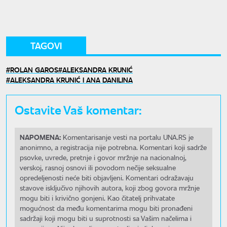
TAGOVI
ROLAN GAROS
ALEKSANDRA KRUNIĆ
ALEKSANDRA KRUNIĆ I ANA DANILINA
Ostavite Vaš komentar:
NAPOMENA:
Komentarisanje vesti na portalu UNA.RS je
anonimno, a registracija nije potrebna. Komentari koji sadrže
psovke, uvrede, pretnje i govor mržnje na nacionalnoj,
verskoj, rasnoj osnovi ili povodom nečije seksualne
opredeljenosti neće biti objavljeni. Komentari odražavaju
stavove isključivo njihovih autora, koji zbog govora mržnje
mogu biti i krivično gonjeni. Kao čitatelj prihvatate
mogućnost da među komentarima mogu biti pronađeni
sadržaji koji mogu biti u suprotnosti sa Vašim načelima i