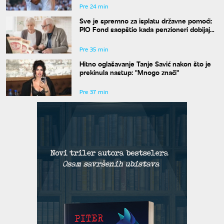
Pre 24 min
Sve je spremno za isplatu državne pomoći:
PIO Fond saopštio kada penzioneri dobijaju
novac
Pre 35 min
Hitno oglašavanje Tanje Savić nakon što je
prekinula nastup: "Mnogo znači"
Pre 37 min