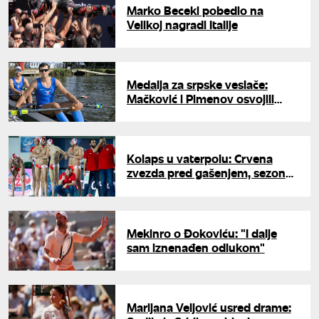
Marko Beceki pobedio na
Velikoj nagradi Italije
Medalja za srpske veslače:
Mačković i Pimenov osvojili
bronzu na Svetskom kupu
Kolaps u vaterpolu: Crvena
zvezda pred gašenjem, sezona
pod znakom pitanja
Mekinro o Đokoviću: "I dalje
sam iznenađen odlukom"
Marijana Veljović usred drame: