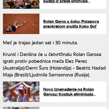
Sudija iz Srbije smirivala
"zaraćene" tenisere na terenu
Rolan Garos u šoku: Potapova
preokretom srušila Koko Gof
Meč je trajao jedan sat i 30 minuta.
Krunić i Danilina će u četvrtfinalu Rolan Garosa
igrati protiv pobednica meča Elez Perez
(Australija)/Demi Šurs (Holandija) - Beatriz Hadad
Maja (Brazil)/Ljudmila Samsonova (Rusija).
Novo iznenađenje na Rolan
Garosu: Kostjuk eliminisala
četvorostruku šampionku