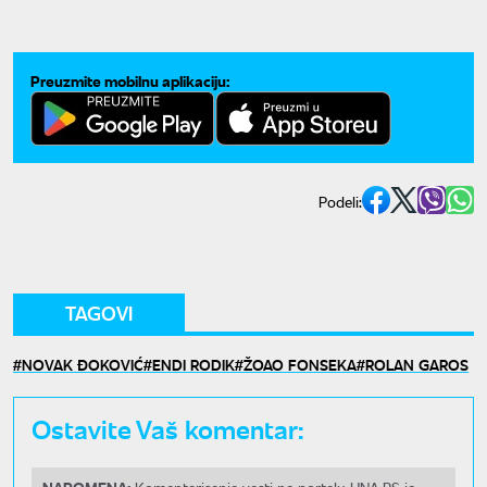
Amerikanac
Preuzmite mobilnu aplikaciju:
Podeli:
TAGOVI
NOVAK ĐOKOVIĆ
ENDI RODIK
ŽOAO FONSEKA
ROLAN GAROS
Ostavite Vaš komentar: