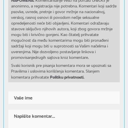
NAPOMENA:
Komentarisanje vesti na portalu UNA.RS je
anonimno, a registracija nije potrebna. Komentari koji sadrže
psovke, uvrede, pretnje i govor mržnje na nacionalnoj,
verskoj, rasnoj osnovi ili povodom nečije seksualne
opredeljenosti neće biti objavljeni. Komentari odražavaju
stavove isključivo njihovih autora, koji zbog govora mržnje
mogu biti i krivično gonjeni. Kao čitatelj prihvatate
mogućnost da među komentarima mogu biti pronađeni
sadržaji koji mogu biti u suprotnosti sa Vašim načelima i
uverenjima. Nije dozvoljeno postavljanje linkova i
promovisanjedrugih sajtova kroz komentare.
Svaki korisnik pre pisanja komentara mora se upoznati sa
Pravilima i uslovima korišćenja komentara. Slanjem
Politiku privatnosti.
komentara prihvatate