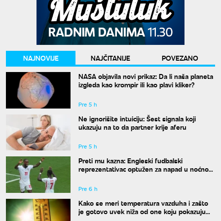
NAJNOVIJE
NAJČITANIJE
POVEZANO
NASA objavila novi prikaz: Da li naša planeta
izgleda kao krompir ili kao plavi kliker?
Pre 5 h
Ne ignorišite intuiciju: Šest signala koji
ukazuju na to da partner krije aferu
Pre 5 h
Preti mu kazna: Engleski fudbalski
reprezentativac optužen za napad u noćnom
klubu
Pre 6 h
Kako se meri temperatura vazduha i zašto
je gotovo uvek niža od one koju pokazuju
naši termometri