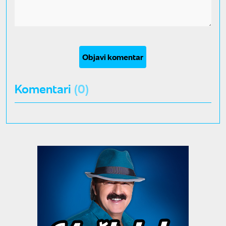
Objavi komentar
Komentari
(0)