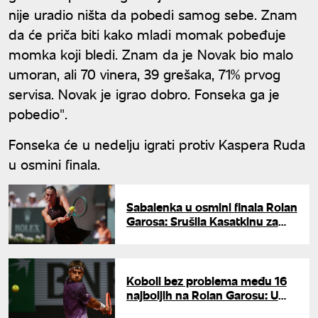
nije uradio ništa da pobedi samog sebe. Znam
da će priča biti kako mladi momak pobeđuje
momka koji bledi. Znam da je Novak bio malo
umoran, ali 70 vinera, 39 grešaka, 71% prvog
servisa. Novak je igrao dobro. Fonseka ga je
pobedio".
Fonseka će u nedelju igrati protiv Kaspera Ruda
u osmini finala.
Sabalenka u osmini finala Rolan
Garosa: Srušila Kasatkinu za
manje od sat i po
Koboli bez problema među 16
najboljih na Rolan Garosu: U
osmini finala čeka ga