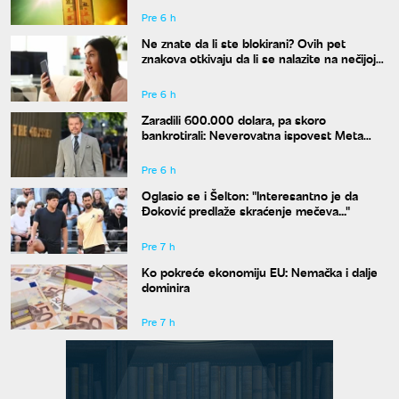
Pre 6 h
Ne znate da li ste blokirani? Ovih pet
znakova otkivaju da li se nalazite na nečijoj
"crnoj listi"
Pre 6 h
Zaradili 600.000 dolara, pa skoro
bankrotirali: Neverovatna ispovest Meta
Dejmona o paklu kroz koji je prošao
Pre 6 h
Oglasio se i Šelton: "Interesantno je da
Đoković predlaže skraćenje mečeva..."
Pre 7 h
Ko pokreće ekonomiju EU: Nemačka i dalje
dominira
Pre 7 h