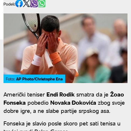
Podeli:
AP Photo/Christophe Ena
Foto:
Američki teniser
Endi Rodik
smatra da je
Žoao
Fonseka
pobedio
Novaka Đokovića
zbog svoje
dobre igre, a ne slabe partije srpskog asa.
Fonseka je slavio posle skoro pet sati tenisa u