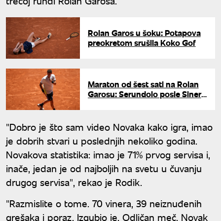
trećoj rundi Rolan Garosa.
Rolan Garos u šoku: Potapova
preokretom srušila Koko Gof
Maraton od šest sati na Rolan
Garosu: Serundolo posle Sinera
srušio Španca u istorijskom
trileru
"Dobro je što sam video Novaka kako igra, imao
je dobrih stvari u poslednjih nekoliko godina.
Novakova statistika: imao je 71% prvog servisa i,
inače, jedan je od najboljih na svetu u čuvanju
drugog servisa", rekao je Rodik.
"Razmislite o tome. 70 vinera, 39 neiznuđenih
grešaka i poraz. Izgubio je. Odličan meč. Novak