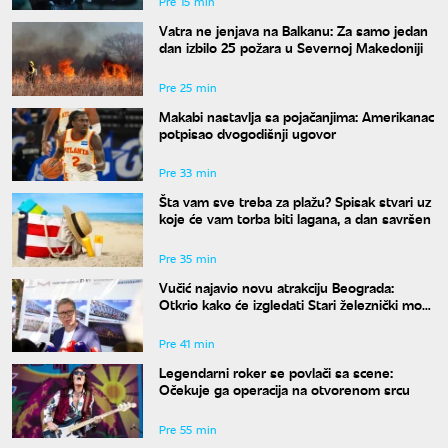
Pre 15 min
Vatra ne jenjava na Balkanu: Za samo jedan
dan izbilo 25 požara u Severnoj Makedoniji
Pre 25 min
Makabi nastavlja sa pojačanjima: Amerikanac
potpisao dvogodišnji ugovor
Pre 33 min
Šta vam sve treba za plažu? Spisak stvari uz
koje će vam torba biti lagana, a dan savršen
Pre 35 min
Vučić najavio novu atrakciju Beograda:
Otkrio kako će izgledati Stari železnički most
i kada će biti gotov
Pre 41 min
Legendarni roker se povlači sa scene:
Očekuje ga operacija na otvorenom srcu
Pre 55 min