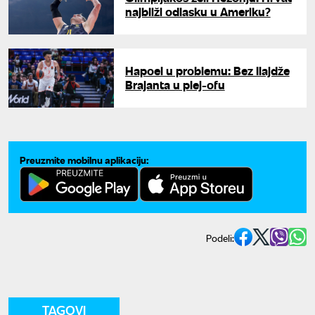
najbliži odlasku u Ameriku?
Hapoel u problemu: Bez Ilajdže
Brajanta u plej-ofu
Preuzmite mobilnu aplikaciju:
Podeli:
TAGOVI