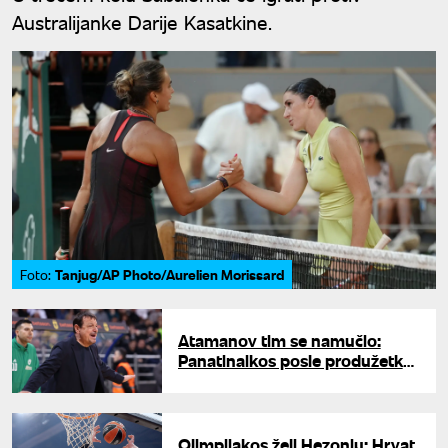
Australijanke Darije Kasatkine.
Tanjug/AP Photo/Aurelien Morissard
Foto:
Atamanov tim se namučio:
Panatinaikos posle produžetka
slomio ekipu PAOKA
Olimpijakos želi Hezonju: Hrvat