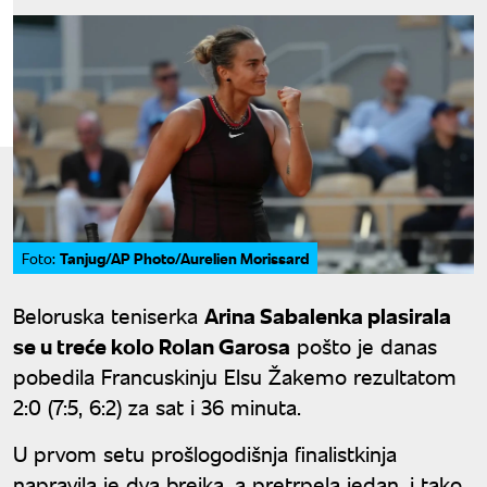
Tanjug/AP Photo/Aurelien Morissard
Foto:
Beloruska teniserka
Arina Sabalenka plasirala
se u treće kolo Rolan Garosa
pošto je danas
pobedila Francuskinju Elsu Žakemo rezultatom
2:0 (7:5, 6:2) za sat i 36 minuta.
U prvom setu prošlogodišnja finalistkinja
napravila je dva brejka, a pretrpela jedan, i tako