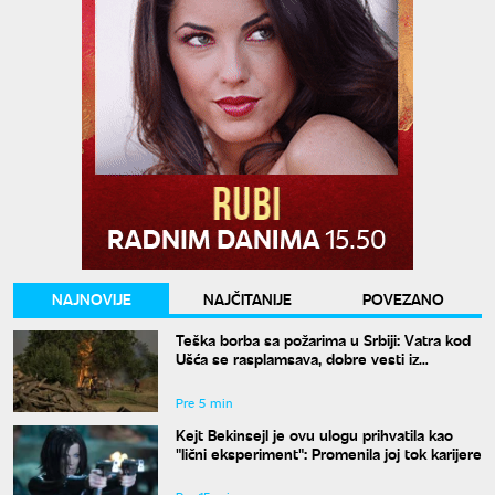
NAJNOVIJE
NAJČITANIJE
POVEZANO
Teška borba sa požarima u Srbiji: Vatra kod
Ušća se rasplamsava, dobre vesti iz
Deliblata
Pre 5 min
Kejt Bekinsejl je ovu ulogu prihvatila kao
"lični eksperiment": Promenila joj tok karijere