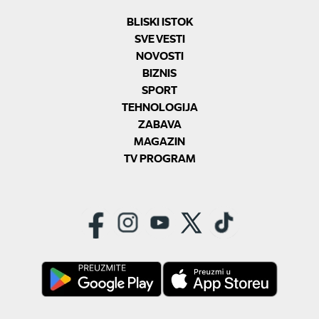
BLISKI ISTOK
SVE VESTI
NOVOSTI
BIZNIS
SPORT
TEHNOLOGIJA
ZABAVA
MAGAZIN
TV PROGRAM