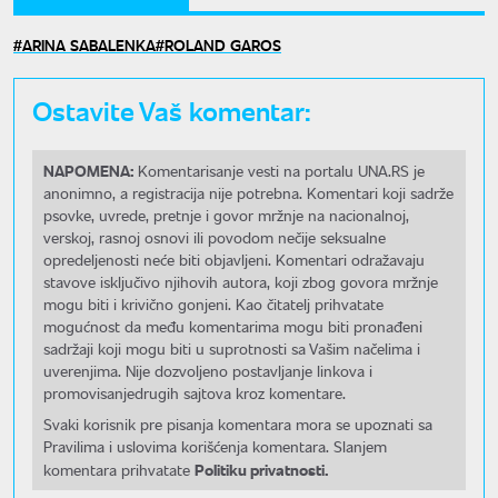
ARINA SABALENKA
ROLAND GAROS
Ostavite Vaš komentar:
NAPOMENA:
Komentarisanje vesti na portalu UNA.RS je
anonimno, a registracija nije potrebna. Komentari koji sadrže
psovke, uvrede, pretnje i govor mržnje na nacionalnoj,
verskoj, rasnoj osnovi ili povodom nečije seksualne
opredeljenosti neće biti objavljeni. Komentari odražavaju
stavove isključivo njihovih autora, koji zbog govora mržnje
mogu biti i krivično gonjeni. Kao čitatelj prihvatate
mogućnost da među komentarima mogu biti pronađeni
sadržaji koji mogu biti u suprotnosti sa Vašim načelima i
uverenjima. Nije dozvoljeno postavljanje linkova i
promovisanjedrugih sajtova kroz komentare.
Svaki korisnik pre pisanja komentara mora se upoznati sa
Pravilima i uslovima korišćenja komentara. Slanjem
Politiku privatnosti.
komentara prihvatate