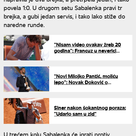
povela 1:0. U drugom setu Sabalenka pravi tr
brejka, a gubi jedan servis, i tako lako stiže do
naredne runde.
"Nisam video ovakav žreb 20
godina": Francuz u neverici
nakon eliminacije Sinera na
Rolan Garosu
"Novi Milojko Pantić, moliću
lepo": Novak Đoković o
voditeljskom debiju
Siner nakon šokantnog poraza:
"Udario sam u zid"
U trećem kolu Sabalenka će igrati protiv