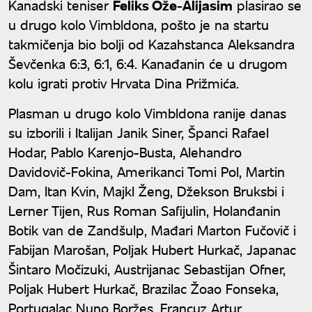
Kanadski teniser
Feliks Ože-Alijasim
plasirao se
u drugo kolo Vimbldona, pošto je na startu
takmičenja bio bolji od Kazahstanca Aleksandra
Ševčenka 6:3, 6:1, 6:4. Kanađanin će u drugom
kolu igrati protiv Hrvata Dina Prižmića.
Plasman u drugo kolo Vimbldona ranije danas
su izborili i Italijan Janik Siner, Španci Rafael
Hodar, Pablo Karenjo-Busta, Alehandro
Davidovič-Fokina, Amerikanci Tomi Pol, Martin
Dam, Itan Kvin, Majkl Ženg, Džekson Bruksbi i
Lerner Tijen, Rus Roman Safijulin, Holanđanin
Botik van de Zandšulp, Mađari Marton Fučovič i
Fabijan Marošan, Poljak Hubert Hurkač, Japanac
Šintaro Močizuki, Austrijanac Sebastijan Ofner,
Poljak Hubert Hurkač, Brazilac Žoao Fonseka,
Portugalac Nuno Boržes, Francuz Artur