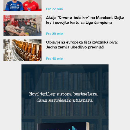
Judžinu
Pre 22 min
Akcija "Crveno-bela krv" na Marakani: Dajte
krv i osvojite kartu za Ligu šampiona
Pre 29 min
Objavljena evropska lista izvoznika piva:
Jedna zemlja ubedljivo prednjači
Pre 40 min