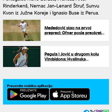
Rinderkenš, Nemac Jan-Lenard Štruf, Sunvu
Kvon iz Južne Koreje i Ignasio Buse iz Perua.
Međedović stao na prvoj
prepreci: Ofner posle preokreta
do drugog kola Vimbldona
Pegula i Jović u drugom kolu
Vimbldona: Hvalinska
eliminisana
Preuzmite mobilnu aplikaciju: