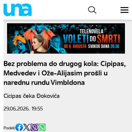
Bez problema do drugog kola: Cipipas,
Medvedev i Ože-Alijasim prošli u
narednu rundu Vimbldona
Cicipas čeka Đokovića
29.06.2026. 19:55
Podeli: