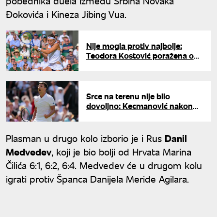
pobednika duela između Srbina Novaka
Đokovića i Kineza Jibing Vua.
Nije mogla protiv najbolje:
Teodora Kostović poražena od
Sabalenke u prvom kolu
Vimbldona
Srce na terenu nije bilo
dovoljno: Kecmanović nakon
velike borbe izgubio od Sinera
Plasman u drugo kolo izborio je i Rus
Danil
Medvedev
, koji je bio bolji od Hrvata Marina
Čilića 6:1, 6:2, 6:4. Medvedev će u drugom kolu
igrati protiv Španca Danijela Meride Agilara.