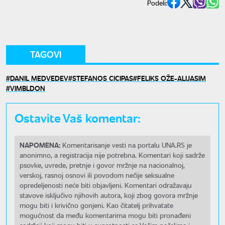
Podeli:
TAGOVI
DANIL MEDVEDEV
STEFANOS CICIPAS
FELIKS OŽE-ALIJASIM
VIMBLDON
Ostavite Vaš komentar:
NAPOMENA:
Komentarisanje vesti na portalu UNA.RS je
anonimno, a registracija nije potrebna. Komentari koji sadrže
psovke, uvrede, pretnje i govor mržnje na nacionalnoj,
verskoj, rasnoj osnovi ili povodom nečije seksualne
opredeljenosti neće biti objavljeni. Komentari odražavaju
stavove isključivo njihovih autora, koji zbog govora mržnje
mogu biti i krivično gonjeni. Kao čitatelj prihvatate
mogućnost da među komentarima mogu biti pronađeni