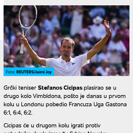
REUTERS/Jaimi Joy
Foto:
Grčki teniser
Stefanos Cicipas
plasirao se u
drugo kolo Vimbldona, pošto je danas u prvom
kolu u Londonu pobedio Francuza Uga Gastona
6:1, 6:4, 6:2.
Cicipas će u drugom kolu igrati protiv