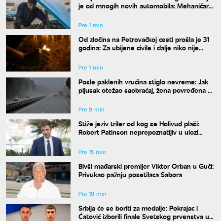
je od mnogih novih automobila: Mehaničar
tvrdi da bi ga odmah kupio
Pre 1 min
Od zločina na Petrovačkoj cesti prošla je 31
godina: Za ubijene civile i dalje niko nije
odgovarao
Pre 1 min
Posle paklenih vrućina stiglo nevreme: Jak
pljusak otežao saobraćaj, žena povređena u
Leskovcu
Pre 9 min
Stiže jeziv triler od kog se Holivud plaši:
Robert Patinson neprepoznatljiv u ulozi
slavnog voditelja
Pre 15 min
Bivši mađarski premijer Viktor Orban u Guči:
Privukao pažnju posetilaca Sabora
Pre 19 min
Srbija će se boriti za medalje: Pokrajac i
Ćatović izborili finale Svetskog prvenstva u