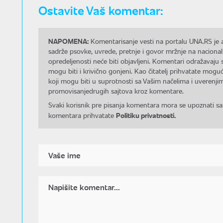
Ostavite Vaš komentar:
NAPOMENA:
Komentarisanje vesti na portalu UNA.RS je a
sadrže psovke, uvrede, pretnje i govor mržnje na nacional
opredeljenosti neće biti objavljeni. Komentari odražavaju 
mogu biti i krivično gonjeni. Kao čitatelj prihvatate mo
koji mogu biti u suprotnosti sa Vašim načelima i uverenjim
promovisanjedrugih sajtova kroz komentare.
Svaki korisnik pre pisanja komentara mora se upoznati sa
Politiku privatnosti.
komentara prihvatate