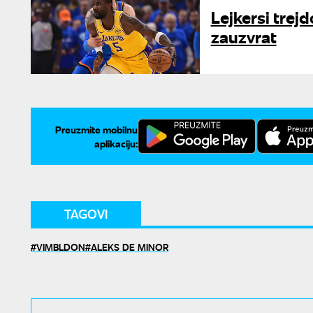
Lejkersi trejd
zauzvrat
Preuzmite mobilnu
aplikaciju:
TAGOVI
VIMBLDON
ALEKS DE MINOR