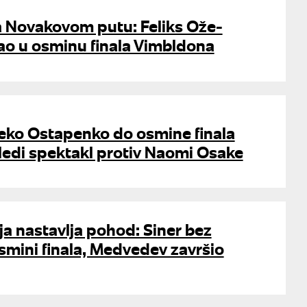
 Novakovom putu: Feliks Ože-
ao u osminu finala Vimbldona
eko Ostapenko do osmine finala
ledi spektakl protiv Naomi Osake
eja nastavlja pohod: Siner bez
smini finala, Medvedev završio