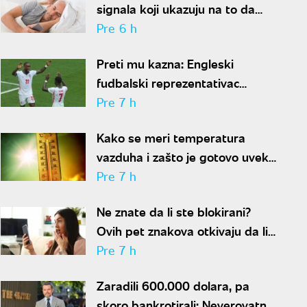
signala koji ukazuju na to da
partner krije aferu
Pre 6 h
Preti mu kazna: Engleski
fudbalski reprezentativac
optužen za napad u noćnom
Pre 7 h
klubu
Kako se meri temperatura
vazduha i zašto je gotovo uvek
niža od one koju pokazuju naši
Pre 7 h
termometri
Ne znate da li ste blokirani?
Ovih pet znakova otkivaju da li
se nalazite na nečijoj "crnoj listi"
Pre 7 h
Zaradili 600.000 dolara, pa
skoro bankrotirali: Neverovatna