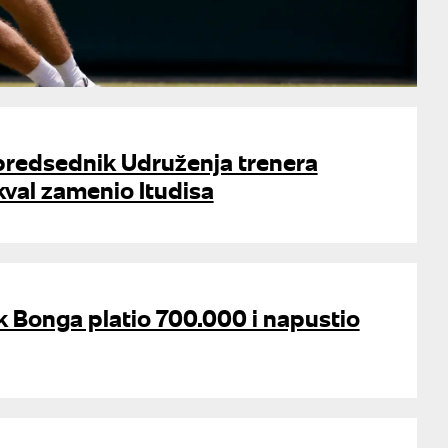
 predsednik Udruženja trenera
kval zamenio Itudisa
k Bonga platio 700.000 i napustio