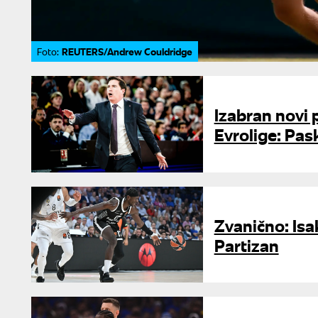
REUTERS/Andrew Couldridge
Foto:
Izabran novi
Evrolige: Pas
Zvanično: Isa
Partizan