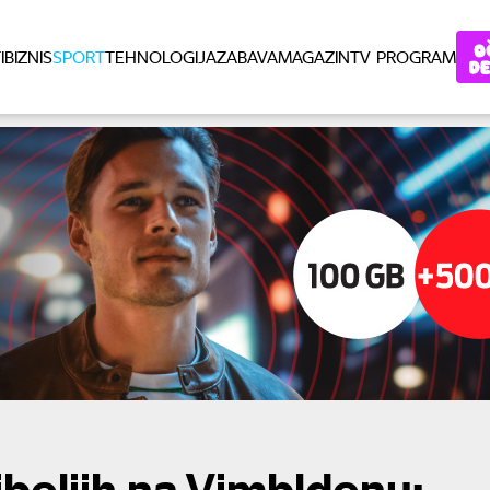
I
BIZNIS
SPORT
TEHNOLOGIJA
ZABAVA
MAGAZIN
TV PROGRAM
boljih na Vimbldonu: