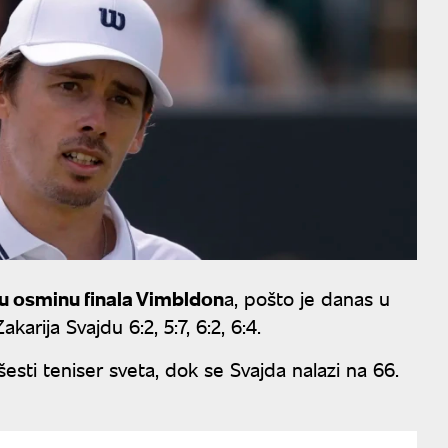
 u osminu finala Vimbldon
a, pošto je danas u
ija Svajdu 6:2, 5:7, 6:2, 6:4.
šesti teniser sveta, dok se Svajda nalazi na 66.