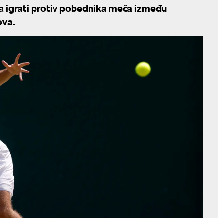
a
igrati protiv pobednika meča između
ova.