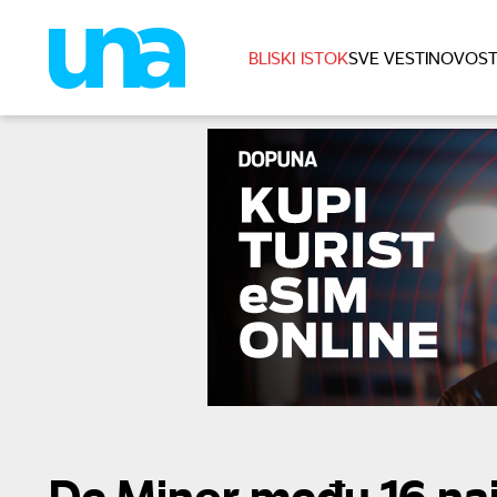
BLISKI ISTOK
SVE VESTI
NOVOST
De Minor među 16 naj