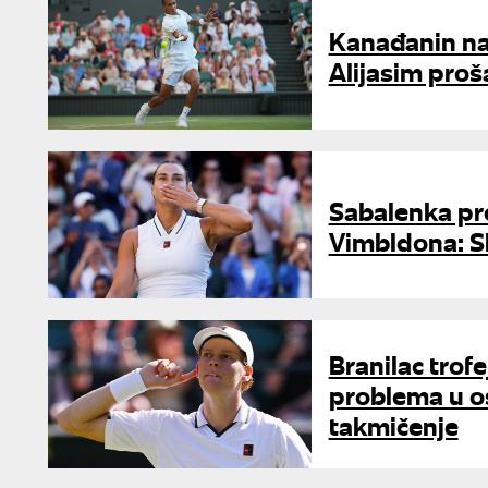
Kanađanin na
Alijasim proš
Sabalenka pr
Vimbldona: S
Branilac trof
problema u o
takmičenje