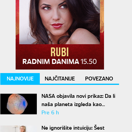
NAJNOVIJE
NAJČITANIJE
POVEZANO
NASA objavila novi prikaz: Da li
naša planeta izgleda kao
krompir ili kao plavi kliker?
Pre 6 h
Ne ignorišite intuiciju: Šest