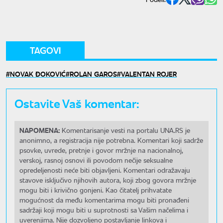
TAGOVI
NOVAK ĐOKOVIĆ
ROLAN GAROS
VALENTAN ROJER
Ostavite Vaš komentar:
NAPOMENA:
Komentarisanje vesti na portalu UNA.RS je
anonimno, a registracija nije potrebna. Komentari koji sadrže
psovke, uvrede, pretnje i govor mržnje na nacionalnoj,
verskoj, rasnoj osnovi ili povodom nečije seksualne
opredeljenosti neće biti objavljeni. Komentari odražavaju
stavove isključivo njihovih autora, koji zbog govora mržnje
mogu biti i krivično gonjeni. Kao čitatelj prihvatate
mogućnost da među komentarima mogu biti pronađeni
sadržaji koji mogu biti u suprotnosti sa Vašim načelima i
uverenjima. Nije dozvoljeno postavljanje linkova i