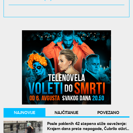
NAJNOVIJE
NAJČITANIJE
POVEZANO
Posle paklenih 42 stepena stiže osveženje:
Krajem dana prete nepogode, Čubrilo otkrio