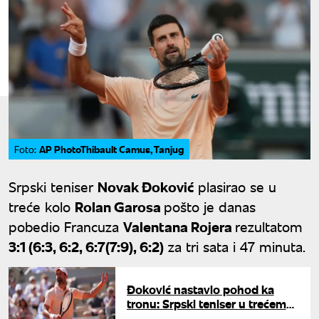
AP PhotoThibault Camus, Tanjug
Foto:
Srpski teniser
Novak Đoković
plasirao se u
treće kolo
Rolan Garosa
pošto je danas
pobedio Francuza
Valentana Rojera
rezultatom
3:1 (6:3, 6:2, 6:7(7:9), 6:2)
za tri sata i 47 minuta.
Đoković nastavio pohod ka
tronu: Srpski teniser u trećem
kolu Rolan Garosa