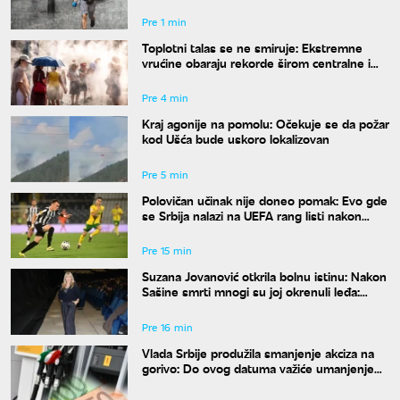
kada se završava toplotni talas
Pre 1 min
Toplotni talas se ne smiruje: Ekstremne
vrućine obaraju rekorde širom centralne i
istočne Evrope
Pre 4 min
Kraj agonije na pomolu: Očekuje se da požar
kod Ušća bude uskoro lokalizovan
Pre 5 min
Polovičan učinak nije doneo pomak: Evo gde
se Srbija nalazi na UEFA rang listi nakon
mečeva Zvezde i Partizana u Evropi
Pre 15 min
Suzana Jovanović otkrila bolnu istinu: Nakon
Sašine smrti mnogi su joj okrenuli leđa:
"Nestali su"
Pre 16 min
Vlada Srbije produžila smanjenje akciza na
gorivo: Do ovog datuma važiće umanjenje
od 20 odsto