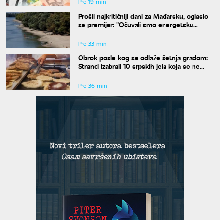
Pre 19 min
Prošli najkritičniji dani za Mađarsku, oglasio
se premijer: "Očuvali smo energetsku
bezbednost"
Pre 33 min
Obrok posle kog se odlaže šetnja gradom:
Stranci izabrali 10 srpskih jela koja se ne
propuštaju u Beogradu
Pre 36 min