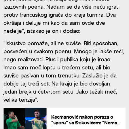
izazovnih poena. Nadam se da više neću igrati
protiv francuskog igrača do kraja turnira. Dva
okršaja i deluje mi kao da sam ovde dve
nedelje", istakao je on i dodao:
"Iskustvo pomaže, ali ne suviše. Biti sposoban,
posvećen u svakom poenu. Mnogo je lakše reći,
nego realizovati. Plus i publika koju je imao.
Imao sam meč loptu u trećem setu, ali bio
suviše pasivan u tom trenutku. Zaslužio je da
dobije taj treći set. Na kraju je bio dovoljan
jedan brejk u četvrtom setu. Jako težak meč,
velika tenzija".
Kecmanović nakon poraza o
"sporu" sa Đokovićem: "Nema
zle krvi"