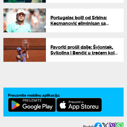
Portugalac bolji od Srbina:
Kecmanović eliminisan sa
Rolan Garosa
Favoriti prošli dalje: Švjontek,
Svitolina i Benčić u trećem kolu
Rolan Garosa
Preuzmite mobilnu aplikaciju:
Podeli: