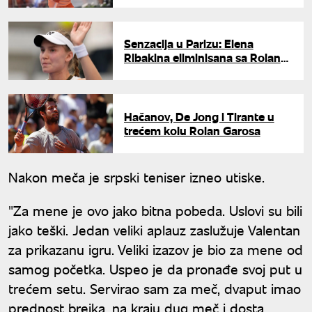
Senzacija u Parizu: Elena
Ribakina eliminisana sa Rolan
Garosa
Hačanov, De Jong i Tirante u
trećem kolu Rolan Garosa
Nakon meča je srpski teniser izneo utiske.
"Za mene je ovo jako bitna pobeda. Uslovi su bili
jako teški. Jedan veliki aplauz zaslužuje Valentan
za prikazanu igru. Veliki izazov je bio za mene od
samog početka. Uspeo je da pronađe svoj put u
trećem setu. Servirao sam za meč, dvaput imao
prednost brejka, na kraju dug meč i dosta