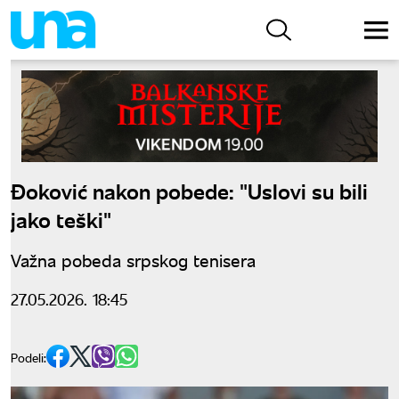
Đoković nakon pobede: "Uslovi su bili
jako teški"
Važna pobeda srpskog tenisera
27.05.2026. 18:45
Podeli: