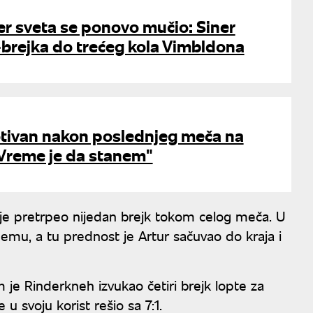
ser sveta se ponovo mučio: Siner
-brejka do trećeg kola Vimbldona
tivan nakon poslednjeg meča na
Vreme je da stanem"
ije pretrpeo nijedan brejk tokom celog meča. U
mu, a tu prednost je Artur sačuvao do kraja i
m je Rinderkneh izvukao četiri brejk lopte za
e u svoju korist rešio sa 7:1.