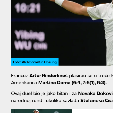
AP Photo/Kin Cheung
Foto:
Francuz
Artur Rinderkneš
plasirao se u treće 
Amerikanca
Martina Dama (6:4, 7:6(1), 6:3).
Ovaj duel bio je jako bitan i za
Novaka Đokovi
narednoj rundi, ukoliko savlada
Stefanosa Cic