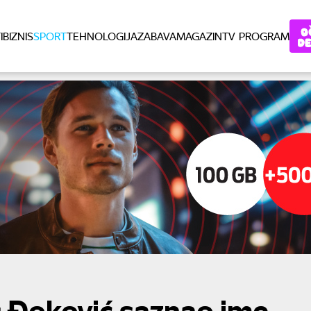
I
BIZNIS
SPORT
TEHNOLOGIJA
ZABAVA
MAGAZIN
TV PROGRAM
: Đoković saznao ime