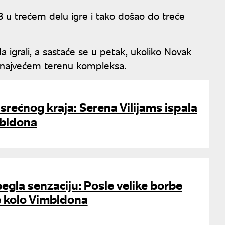
6:3 u trećem delu igre i tako došao do treće
a igrali, a sastaće se u petak, ukoliko Novak
 najvećem terenu kompleksa.
srećnog kraja: Serena Vilijams ispala
mbldona
egla senzaciju: Posle velike borbe
e kolo Vimbldona