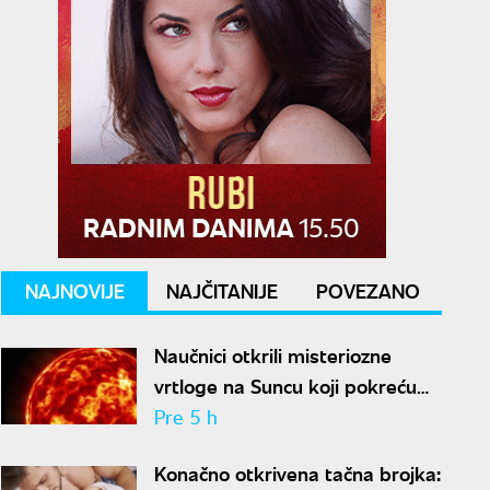
NAJNOVIJE
NAJČITANIJE
POVEZANO
Naučnici otkrili misteriozne
vrtloge na Suncu koji pokreću
solarne baklje
Pre 5 h
Konačno otkrivena tačna brojka: