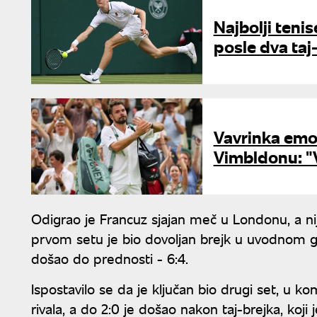
Najbolji teni
posle dva taj
Vavrinka emo
Vimbldonu: "
Odigrao je Francuz sjajan meč u Londonu, a n
prvom setu je bio dovoljan brejk u uvodnom ge
došao do prednosti - 6:4.
Ispostavilo se da je ključan bio drugi set, u ko
rivala, a do 2:0 je došao nakon taj-brejka, koji j