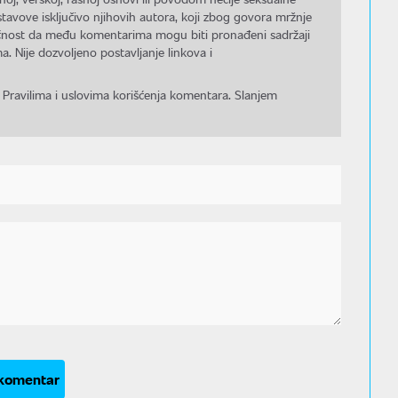
stavove isključivo njihovih autora, koji zbog govora mržnje
gućnost da među komentarima mogu biti pronađeni sadržaji
a. Nije dozvoljeno postavljanje linkova i
 Pravilima i uslovima korišćenja komentara. Slanjem
 komentar