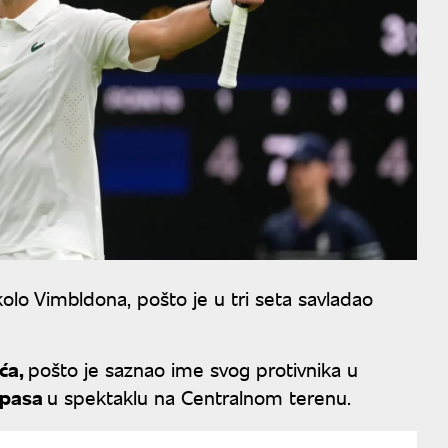
kolo Vimbldona, pošto je u tri seta savladao
ća,
pošto je saznao ime svog protivnika u
ipasa
u spektaklu na Centralnom terenu.