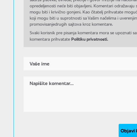
opredeljenosti neće biti objavljeni. Komentari odražavaju 
mogu biti i krivično gonjeni. Kao čitatelj prihvatate mo
koji mogu biti u suprotnosti sa Vašim načelima i uverenjim
promovisanjedrugih sajtova kroz komentare.
Svaki korisnik pre pisanja komentara mora se upoznati sa
Politiku privatnosti.
komentara prihvatate
Objavi