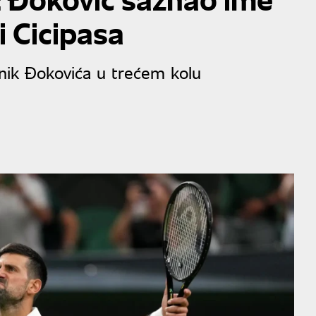
i Cicipasa
vnik Đokovića u trećem kolu