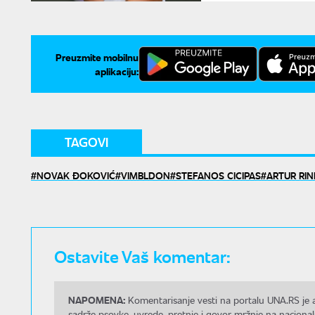
Preuzmite mobilnu
aplikaciju:
TAGOVI
NOVAK ĐOKOVIĆ
VIMBLDON
STEFANOS CICIPAS
ARTUR RI
Ostavite Vaš komentar:
NAPOMENA:
Komentarisanje vesti na portalu UNA.RS je a
sadrže psovke, uvrede, pretnje i govor mržnje na nacional