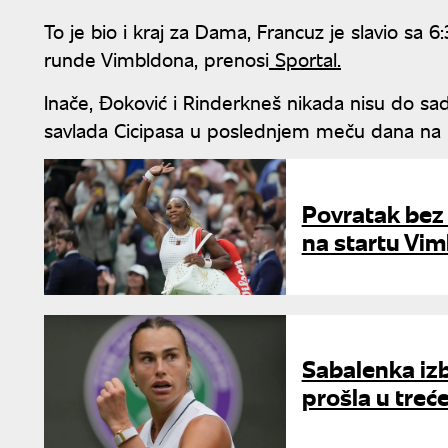
To je bio i kraj za Dama, Francuz je slavio sa 
runde Vimbldona, prenosi
Sportal.
Inače, Đoković i Rinderkneš nikada nisu do sad
savlada Cicipasa u poslednjem meču dana na
Povratak bez 
na startu Vi
Sabalenka izb
prošla u treć