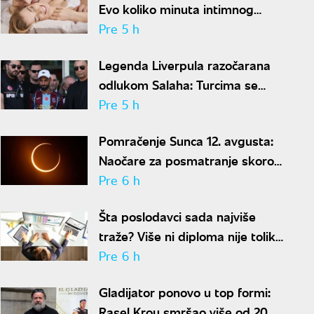
Evo koliko minuta intimnog
odnosa je ženi potrebno da bi
Pre 5 h
bila potpuno zadovoljna
Legenda Liverpula razočarana
odlukom Salaha: Turcima se
neće dopasti ove reči
Pre 5 h
Pomračenje Sunca 12. avgusta:
Naočare za posmatranje skoro
rasprodate
Pre 6 h
Šta poslodavci sada najviše
traže? Više ni diploma nije toliko
važna
Pre 6 h
Gladijator ponovo u top formi:
Rasel Krou smršao više od 20