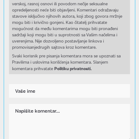
verskoj, rasnoj osnovi ili povodom nečije seksualne
opredeljenosti neće biti objavljeni. Komentari odražavaju
stavove isključivo njihovih autora, koji zbog govora mržnje
mogu biti i krivično gonjeni. Kao čitatelj prihvatate
mogućnost da među komentarima mogu biti pronađeni
sadržaji koji mogu biti u suprotnosti sa Vašim načelima i
uverenjima. Nije dozvoljeno postavljanje linkova i
promovisanjedrugih sajtova kroz komentare.
Svaki korisnik pre pisanja komentara mora se upoznati sa
Pravilima i uslovima korišćenja komentara. Slanjem
Politiku privatnosti.
komentara prihvatate