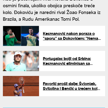
osmini finala, ukoliko obojica preskoče treće
kolo. Đokoviću je naredni rival Žoao Fonseka iz
Brazila, a Rudu Amerikanac Tomi Pol.
Kecmanović nakon poraza o
"sporu" sa Đokovićem: "Nema
zle krvi"
Portugalac bolji od Srbina:
Kecmanović eliminisan sa
Rolan Garosa
Favoriti prošli dalje: Švjontek,
Svitolina i Benčić u trećem kolu
Rolan Garosa