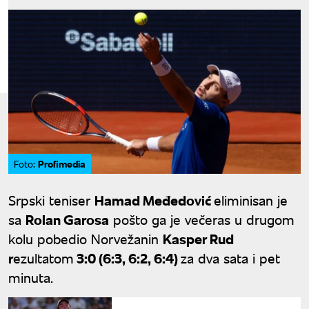
Profimedia
Foto:
Srpski teniser
Hamad Međedović
eliminisan je
sa
Rolan Garosa
pošto ga je večeras u drugom
kolu pobedio Norvežanin
Kasper Rud
r
ezultatom
3:0 (6:3, 6:2, 6:4)
za dva sata i pet
minuta.