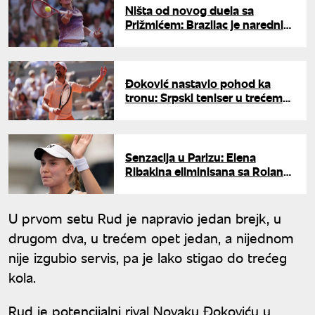
Ništa od novog duela sa
Prižmićem: Brazilac je naredni
Đokovićev rival
Đoković nastavio pohod ka
tronu: Srpski teniser u trećem
kolu Rolan Garosa
Senzacija u Parizu: Elena
Ribakina eliminisana sa Rolan
Garosa
U prvom setu Rud je napravio jedan brejk, u
drugom dva, u trećem opet jedan, a nijednom
nije izgubio servis, pa je lako stigao do trećeg
kola.
Rud je potencijalni rival Novaku Đokoviću u