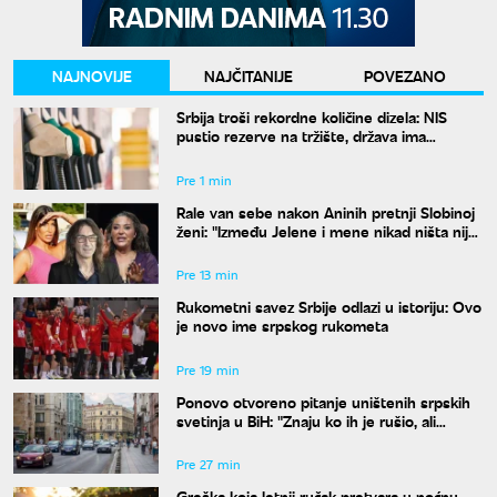
NAJNOVIJE
NAJČITANIJE
POVEZANO
Srbija troši rekordne količine dizela: NIS
pustio rezerve na tržište, država ima
dodatnu zalihu
Pre 1 min
Rale van sebe nakon Aninih pretnji Slobinoj
ženi: "Između Jelene i mene nikad ništa nije
bilo"
Pre 13 min
Rukometni savez Srbije odlazi u istoriju: Ovo
je novo ime srpskog rukometa
Pre 19 min
Ponovo otvoreno pitanje uništenih srpskih
svetinja u BiH: "Znaju ko ih je rušio, ali
odgovora nema"
Pre 27 min
Greška koja letnji ručak pretvara u noćnu