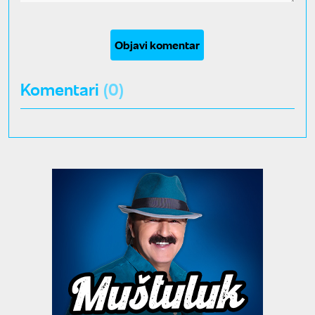
Objavi komentar
Komentari
(0)