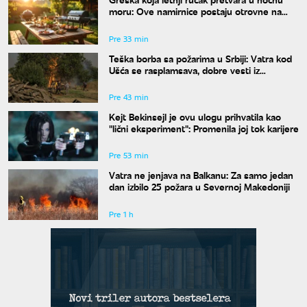
moru: Ove namirnice postaju otrovne na
vrućinama
Pre 33 min
Teška borba sa požarima u Srbiji: Vatra kod
Ušća se rasplamsava, dobre vesti iz
Deliblata
Pre 43 min
Kejt Bekinsejl je ovu ulogu prihvatila kao
"lični eksperiment": Promenila joj tok karijere
Pre 53 min
Vatra ne jenjava na Balkanu: Za samo jedan
dan izbilo 25 požara u Severnoj Makedoniji
Pre 1 h