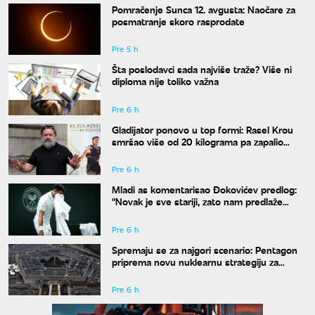
Pomračenje Sunca 12. avgusta: Naočare za
posmatranje skoro rasprodate
Pre 5 h
Šta poslodavci sada najviše traže? Više ni
diploma nije toliko važna
Pre 6 h
Gladijator ponovo u top formi: Rasel Krou
smršao više od 20 kilograma pa zapalio
društvene mreže novim izgledom
Pre 6 h
Mladi as komentarisao Đokovićev predlog:
"Novak je sve stariji, zato nam predlaže
kraće mečeve"
Pre 6 h
Spremaju se za najgori scenario: Pentagon
priprema novu nuklearnu strategiju za
eventualni sukob sa Rusijom i Kinom
Pre 6 h