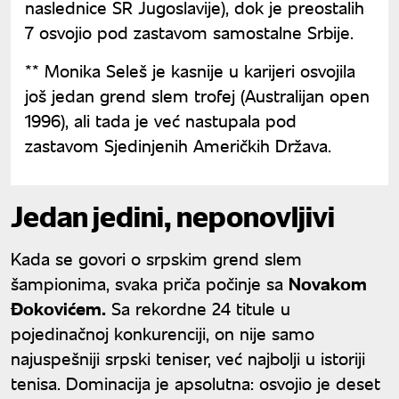
naslednice SR Jugoslavije), dok je preostalih
7 osvojio pod zastavom samostalne Srbije.
** Monika Seleš je kasnije u karijeri osvojila
još jedan grend slem trofej (Australijan open
1996), ali tada je već nastupala pod
zastavom Sjedinjenih Američkih Država.
Jedan jedini, neponovljivi
Kada se govori o srpskim grend slem
šampionima, svaka priča počinje sa
Novakom
Đokovićem.
Sa rekordne 24 titule u
pojedinačnoj konkurenciji, on nije samo
najuspešniji srpski teniser, već najbolji u istoriji
tenisa. Dominacija je apsolutna: osvojio je deset