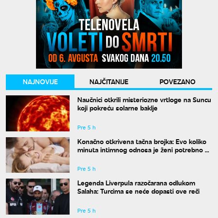
NAJNOVIJE
NAJČITANIJE
POVEZANO
Naučnici otkrili misteriozne vrtloge na Suncu
koji pokreću solarne baklje
Pre 5 h
Konačno otkrivena tačna brojka: Evo koliko
minuta intimnog odnosa je ženi potrebno da
bi bila potpuno zadovoljna
Pre 5 h
Legenda Liverpula razočarana odlukom
Salaha: Turcima se neće dopasti ove reči
Pre 5 h