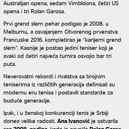
Australijan opena, sedam Vimbldona, četiri US
opena i tri Rolan Garosa.
Prvi grend slem pehar podigao je 2008. u
Melburnu, a osvajanjem Otvorenog prvenstva
Francuske 2016. kompletirao je "karijerni grend
slem". Kasnije je postao jedini teniser koji je
svaki od četiri najveća turnira osvojio bar tri
puta.
Neverovatni rekordi i rivalstva sa brojnim
teniserima iz različitih generacija definisali su
modernu eru tenisa i postavili standarde za
buduće generacije.
Ipak, i u ženskoj konkurenciji tenis je Srbiji
doneo velike radosti.
Ana Ivanović
je ostvarila
san
2008. godine,
kada je osvojila
Rolan Garos