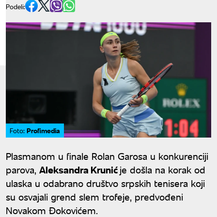
Podeli:
Profimedia
Foto:
Plasmanom u finale Rolan Garosa u konkurenciji
parova,
Aleksandra Krunić
je došla na korak od
ulaska u odabrano društvo srpskih tenisera koji
su osvajali grend slem trofeje, predvođeni
Novakom Đokovićem.