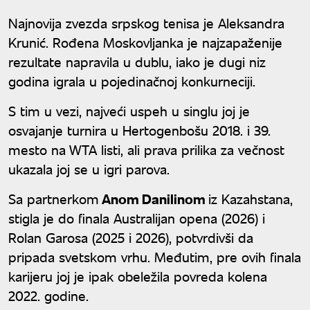
Najnovija zvezda srpskog tenisa je Aleksandra
Krunić. Rođena Moskovljanka je najzapaženije
rezultate napravila u dublu, iako je dugi niz
godina igrala u pojedinačnoj konkurneciji.
S tim u vezi, najveći uspeh u singlu joj je
osvajanje turnira u Hertogenbošu 2018. i 39.
mesto na WTA listi, ali prava prilika za večnost
ukazala joj se u igri parova.
Sa partnerkom
Anom Danilinom
iz Kazahstana,
stigla je do finala Australijan opena (2026) i
Rolan Garosa (2025 i 2026), potvrdivši da
pripada svetskom vrhu. Međutim, pre ovih finala
karijeru joj je ipak obeležila povreda kolena
2022. godine.