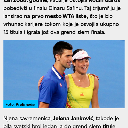
pobedivši u finalu Dinaru Safinu. Taj trijumf ju je
lansirao na
prvo mesto WTA liste,
što je bio
vrhunac karijere tokom koje je osvojila ukupno
15 titula i igrala još dva grend slem finala.
Profimedia
Foto:
Njena savremenica,
Jelena Janković
, takođe je
bila svetski broj jedan, a do grend slem titule