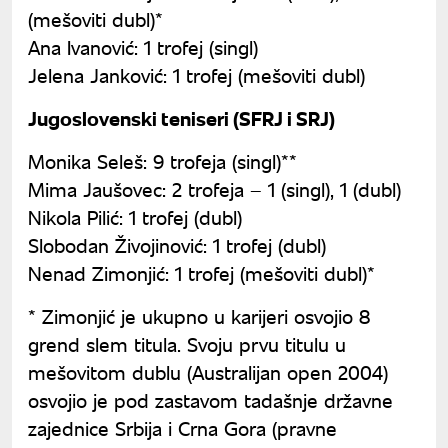
(mešoviti dubl)*
Ana Ivanović: 1 trofej (singl)
Jelena Janković: 1 trofej (mešoviti dubl)
Jugoslovenski teniseri (SFRJ i SRJ)
Monika Seleš: 9 trofeja (singl)**
Mima Jaušovec: 2 trofeja – 1 (singl), 1 (dubl)
Nikola Pilić: 1 trofej (dubl)
Slobodan Živojinović: 1 trofej (dubl)
Nenad Zimonjić: 1 trofej (mešoviti dubl)*
* Zimonjić je ukupno u karijeri osvojio 8
grend slem titula. Svoju prvu titulu u
mešovitom dublu (Australijan open 2004)
osvojio je pod zastavom tadašnje državne
zajednice Srbija i Crna Gora (pravne