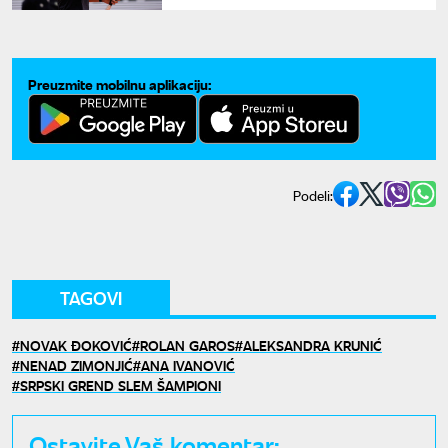
Preuzmite mobilnu aplikaciju:
Podeli:
TAGOVI
NOVAK ĐOKOVIĆ
ROLAN GAROS
ALEKSANDRA KRUNIĆ
NENAD ZIMONJIĆ
ANA IVANOVIĆ
SRPSKI GREND SLEM ŠAMPIONI
Ostavite Vaš komentar: