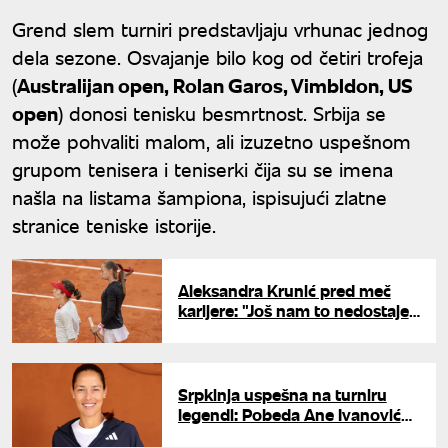
Grend slem turniri predstavljaju vrhunac jednog
dela sezone. Osvajanje bilo kog od četiri trofeja
(
Australijan open, Rolan Garos, Vimbldon, US
open
) donosi tenisku besmrtnost. Srbija se
može pohvaliti malom, ali izuzetno uspešnom
grupom tenisera i teniserki čija su se imena
našla na listama šampiona, ispisujući zlatne
stranice teniske istorije.
Aleksandra Krunić pred meč
karijere: "Još nam to nedostaje
u Srbiji"
Srpkinja uspešna na turniru
legendi: Pobeda Ane Ivanović
na Rolan Garosu