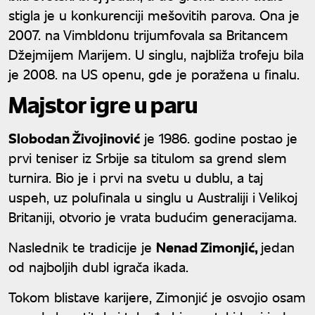
stigla je u konkurenciji mešovitih parova. Ona je
2007. na Vimbldonu trijumfovala sa Britancem
Džejmijem Marijem. U singlu, najbliža trofeju bila
je 2008. na US openu, gde je poražena u finalu.
Majstor igre u paru
Slobodan Živojinović
je 1986. godine postao je
prvi teniser iz Srbije sa titulom sa grend slem
turnira. Bio je i prvi na svetu u dublu, a taj
uspeh, uz polufinala u singlu u Australiji i Velikoj
Britaniji, otvorio je vrata budućim generacijama.
Naslednik te tradicije je
Nenad Zimonjić,
jedan
od najboljih dubl igrača ikada.
Tokom blistave karijere, Zimonjić je osvojio osam