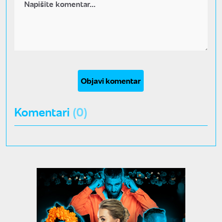
Objavi komentar
Komentari
(0)