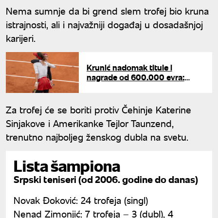
Nema sumnje da bi grend slem trofej bio kruna
istrajnosti, ali i najvažniji događaj u dosadašnjoj
karijeri.
Krunić nadomak titule i
nagrade od 600.000 evra:
Srpkinja obezbedila veliku
zaradu i skok na WTA listi
Za trofej će se boriti protiv Čehinje Katerine
Sinjakove i Amerikanke Tejlor Taunzend,
trenutno najboljeg ženskog dubla na svetu.
Lista šampiona
Srpski teniseri (od 2006. godine do danas)
Novak Đoković: 24 trofeja (singl)
Nenad Zimonjić: 7 trofeja – 3 (dubl), 4