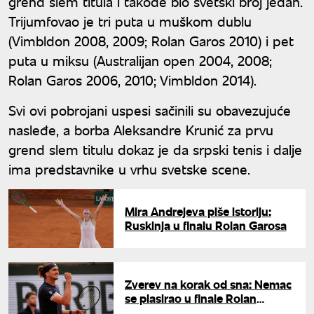
grend slem titula i takođe bio svetski broj jedan.
Trijumfovao je tri puta u muškom dublu
(Vimbldon 2008, 2009; Rolan Garos 2010) i pet
puta u miksu (Australijan open 2004, 2008;
Rolan Garos 2006, 2010; Vimbldon 2014).
Svi ovi pobrojani uspesi sačinili su obavezujuće
nasleđe, a borba Aleksandre Krunić za prvu
grend slem titulu dokaz je da srpski tenis i dalje
ima predstavnike u vrhu svetske scene.
Mira Andrejeva piše istoriju:
Ruskinja u finalu Rolan Garosa
Zverev na korak od sna: Nemac
se plasirao u finale Rolan
Garosa