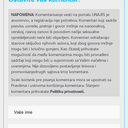
NAPOMENA:
Komentarisanje vesti na portalu UNA.RS je
anonimno, a registracija nije potrebna. Komentari koji sadrže
psovke, uvrede, pretnje i govor mržnje na nacionalnoj,
verskoj, rasnoj osnovi ili povodom nečije seksualne
opredeljenosti neće biti objavljeni. Komentari odražavaju
stavove isključivo njihovih autora, koji zbog govora mržnje
mogu biti i krivično gonjeni. Kao čitatelj prihvatate
mogućnost da među komentarima mogu biti pronađeni
sadržaji koji mogu biti u suprotnosti sa Vašim načelima i
uverenjima. Nije dozvoljeno postavljanje linkova i
promovisanjedrugih sajtova kroz komentare.
Svaki korisnik pre pisanja komentara mora se upoznati sa
Pravilima i uslovima korišćenja komentara. Slanjem
Politiku privatnosti.
komentara prihvatate