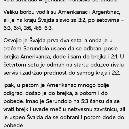
Veliku borbu vodili su Amerikanac i Argentinac,
ali je na kraju Švajda slavio sa 3:2, po setovima –
6:3, 6:4, 3:6, 4:6, 6:3.
Osvojio je Švajda prva dva seta, a onda je u
trećem Serundolo uspeo da se odbrani posle
brejka Amerikanca, dođe i sam do brejka i 2:1. U
četvrtom setu je odmah na startu oduzeo rivalu
servis i zadržao prednost do samog kraja i 2:2.
Ipak, u petom je Amerikanac mnogo bolje
odigrao, došao je do brejka, a potom i do
pobede. Imao je Serundolo na 5:3 šansu da se
vrati brejk i uvede meč u neizvesnu završnicu, ali
je uspeo Švajda da se odbrani i potom dođe do
pobede.