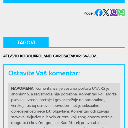
Podeli:
TAGOVI
FLAVIO KOBOLI
ROLAND GAROS
ZAKARI SVAJDA
Ostavite Vaš komentar:
NAPOMENA:
Komentarisanje vesti na portalu UNA.RS je
anonimno, a registracija nije potrebna. Komentari koji sadrže
psovke, uvrede, pretnje i govor mržnje na nacionalnoj,
verskoj, rasnoj osnovi ili povodom nečije seksualne
opredeljenosti neće biti objavljeni. Komentari odražavaju
stavove isključivo njihovih autora, koji zbog govora mržnje
mogu biti i krivično gonjeni. Kao čitatelj prihvatate