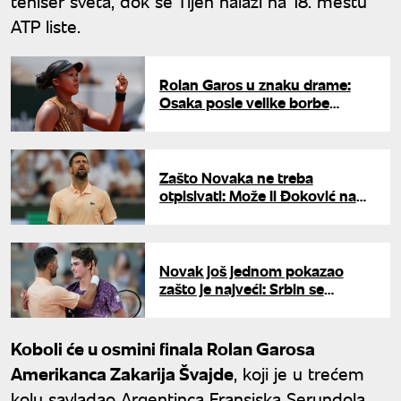
teniser sveta, dok se Tijen nalazi na 18. mestu
ATP liste.
Rolan Garos u znaku drame:
Osaka posle velike borbe
slomila Ivu Jović
Zašto Novaka ne treba
otpisivati: Može li Đoković na
Vimbldonu do 25. grend slem
titule?
Novak još jednom pokazao
zašto je najveći: Srbin se
oglasio posle poraza i poslao
moćnu poruku mladom
Brazilcu
Koboli će u osmini finala Rolan Garosa
Amerikanca Zakarija Švajde
, koji je u trećem
kolu savladao Argentinca Fransiska Serundola.