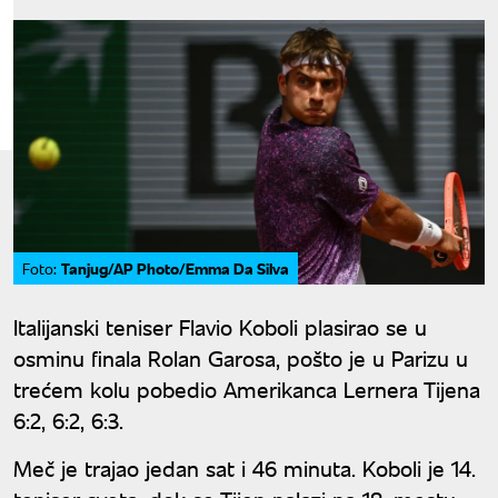
Tanjug/AP Photo/Emma Da Silva
Foto:
Italijanski teniser Flavio Koboli plasirao se u
osminu finala Rolan Garosa, pošto je u Parizu u
trećem kolu pobedio Amerikanca Lernera Tijena
6:2, 6:2, 6:3.
Meč je trajao jedan sat i 46 minuta. Koboli je 14.