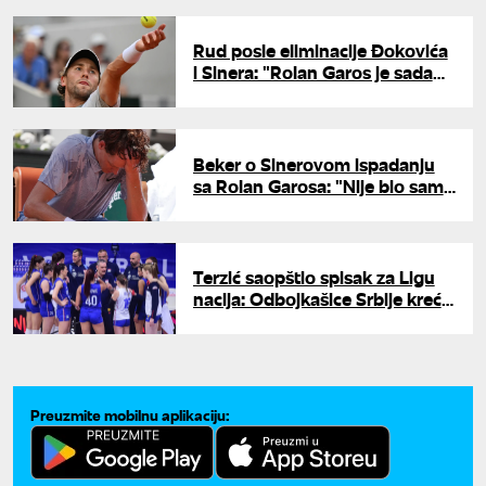
Rud posle eliminacije Đokovića
i Sinera: "Rolan Garos je sada
potpuno otvoren"
Beker o Sinerovom ispadanju
sa Rolan Garosa: "Nije bio samo
fizički problem, već i mentalni"
Terzić saopštio spisak za Ligu
nacija: Odbojkašice Srbije kreću
za Kinu
Preuzmite mobilnu aplikaciju: