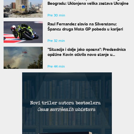
Beogradu: Uklonjena velika zastava Ukrajine
Pre 30 min
Raul Fernandez slavio na Silverstonu:
Špancu druga Moto GP pobeda u karijeri
Pre 32 min
"Situacija i dalje jako opasna": Predsednica
opštine Kovin otkrila novo stanje u
Deliblatskoj peščari
Pre 44 min