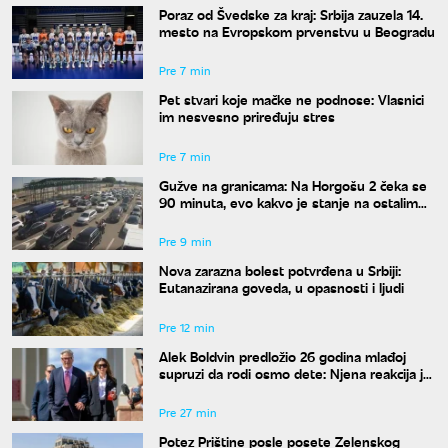
Poraz od Švedske za kraj: Srbija zauzela 14.
mesto na Evropskom prvenstvu u Beogradu
Pre 7 min
Pet stvari koje mačke ne podnose: Vlasnici
im nesvesno priređuju stres
Pre 7 min
Gužve na granicama: Na Horgošu 2 čeka se
90 minuta, evo kakvo je stanje na ostalim
prelazima
Pre 9 min
Nova zarazna bolest potvrđena u Srbiji:
Eutanazirana goveda, u opasnosti i ljudi
Pre 12 min
Alek Boldvin predložio 26 godina mlađoj
supruzi da rodi osmo dete: Njena reakcija je
hit
Pre 27 min
Potez Prištine posle posete Zelenskog