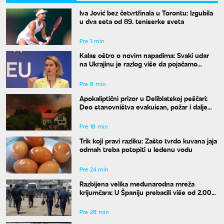
Iva Jović bez četvrtfinala u Torontu: Izgubila
u dva seta od 89. teniserke sveta
Pre 1 min
Kalas oštro o novim napadima: Svaki udar
na Ukrajinu je razlog više da pojačamo
pritisak na Moskvu
Pre 8 min
Apokaliptični prizor u Deliblatskoj peščari:
Deo stanovništva evakuisan, požar i dalje
van kontrole
Pre 18 min
Trik koji pravi razliku: Zašto tvrdo kuvana jaja
odmah treba potopiti u ledenu vodu
Pre 24 min
Razbijena velika međunarodna mreža
krijumčara: U Španiju prebacili više od 2.000
migranata
Pre 28 min