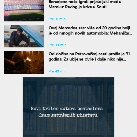
Barselona neće igrati prijateljski meč u
Maroku: Razlog je kriza u Seuti
Pre 31 min
Ovaj Mercedes star više od 20 godina bolji
je od mnogih novih automobila: Mehaničar
tvrdi da bi ga odmah kupio
Pre 39 min
Od zločina na Petrovačkoj cesti prošla je 31
godina: Za ubijene civile i dalje niko nije
odgovarao
Pre 40 min