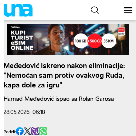
Međedović iskreno nakon eliminacije:
"Nemoćan sam protiv ovakvog Ruda,
kapa dole za igru"
Hamad Međedović ispao sa Rolan Garosa
28.05.2026. 06:18
Podeli: