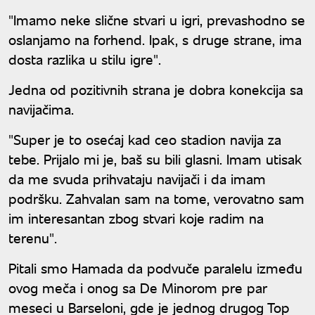
"Imamo neke slične stvari u igri, prevashodno se
oslanjamo na forhend. Ipak, s druge strane, ima
dosta razlika u stilu igre".
Jedna od pozitivnih strana je dobra konekcija sa
navijačima.
"Super je to osećaj kad ceo stadion navija za
tebe. Prijalo mi je, baš su bili glasni. Imam utisak
da me svuda prihvataju navijači i da imam
podršku. Zahvalan sam na tome, verovatno sam
im interesantan zbog stvari koje radim na
terenu".
Pitali smo Hamada da podvuče paralelu između
ovog meča i onog sa De Minorom pre par
meseci u Barseloni, gde je jednog drugog Top