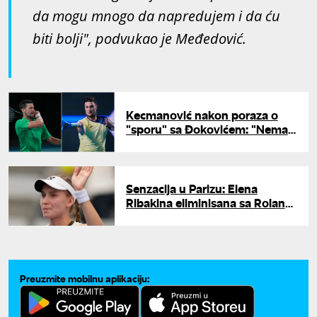
da mogu mnogo da napredujem i da ću
biti bolji", podvukao je Međedović.
Kecmanović nakon poraza o
"sporu" sa Đokovićem: "Nema
zle krvi"
Senzacija u Parizu: Elena
Ribakina eliminisana sa Rolan
Garosa
Preuzmite mobilnu aplikaciju: