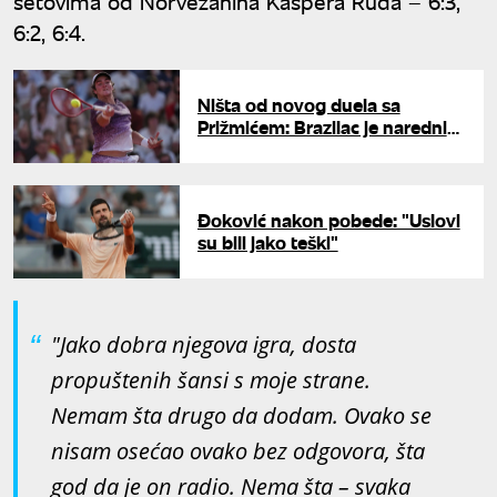
setovima od Norvežanina Kaspera Ruda – 6:3,
6:2, 6:4.
Ništa od novog duela sa
Prižmićem: Brazilac je naredni
Đokovićev rival
Đoković nakon pobede: "Uslovi
su bili jako teški"
"Jako dobra njegova igra, dosta
propuštenih šansi s moje strane.
Nemam šta drugo da dodam. Ovako se
nisam osećao ovako bez odgovora, šta
god da je on radio. Nema šta – svaka