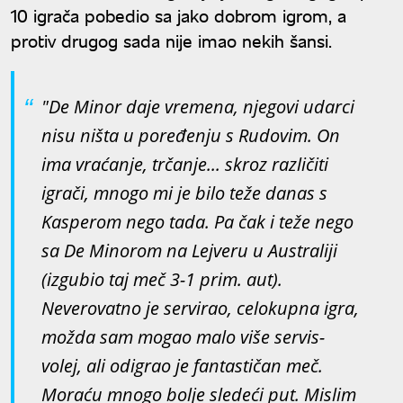
10 igrača pobedio sa jako dobrom igrom, a
protiv drugog sada nije imao nekih šansi.
"De Minor daje vremena, njegovi udarci
nisu ništa u poređenju s Rudovim. On
ima vraćanje, trčanje... skroz različiti
igrači, mnogo mi je bilo teže danas s
Kasperom nego tada. Pa čak i teže nego
sa De Minorom na Lejveru u Australiji
(izgubio taj meč 3-1 prim. aut).
Neverovatno je servirao, celokupna igra,
možda sam mogao malo više servis-
volej, ali odigrao je fantastičan meč.
Moraću mnogo bolje sledeći put. Mislim