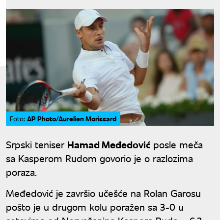
AP Photo/Aurelien Morissard
Foto:
Srpski teniser
Hamad Međedović
posle meča
sa Kasperom Rudom govorio je o razlozima
poraza.
Međedović je završio učešće na Rolan Garosu
pošto je u drugom kolu poražen sa 3-0 u