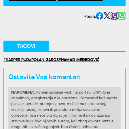
Podeli:
TAGOVI
KASPER RUD
ROLAN GAROS
HAMAD MEĐEDOVIĆ
Ostavite Vaš komentar:
NAPOMENA:
Komentarisanje vesti na portalu UNA.RS je
anonimno, a registracija nije potrebna. Komentari koji sadrže
psovke, uvrede, pretnje i govor mržnje na nacionalnoj,
verskoj, rasnoj osnovi ili povodom nečije seksualne
opredeljenosti neće biti objavljeni. Komentari odražavaju
stavove isključivo njihovih autora, koji zbog govora mržnje
mogu biti i krivično gonjeni. Kao čitatelj prihvatate