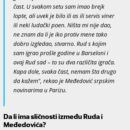
čast. U svakom setu sam imao brejk
lopte, ali uvek je bilo ili as ili servis viner
ili neki ludački poen. Ništa mi nije dao,
ne znam da li je iko protiv mene tako
dobro izgledao, stvarno. Rud s kojim
sam igrao prošle godine u Barseloni i
ovaj Rud sad – to su dva različita igrača.
Kapa dole, svaka čast, nemam šta drugo
da kažem", rekao je Međedović srpskim
novinarima u Parizu.
Da li ima sličnosti između Ruda i
Međedovića?