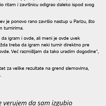
o ritam i završnicu odigrao daleko ispod svog
dev je ponovo rano završio nastup u Parizu, što
m turnirima.
a igram i ovde, ali meni je ovde uvek
žda treba da igram neki turnir direktno pre
ovde. Već razmišljam da tako uradim dogodine",
itet za velike rezultate na grend slemovima,
.
ne verujem da sam izgubio