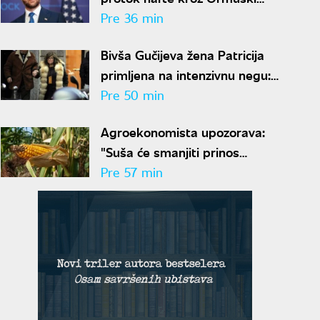
moreuz"
Pre 36 min
Bivša Gučijeva žena Patricija
primljena na intenzivnu negu:
Zbog ubistva muža 17 godina
Pre 50 min
bila u zatvoru
Agroekonomista upozorava:
"Suša će smanjiti prinos
kukuruza i do 40 odsto,
Pre 57 min
Vojvodina najviše pogođena"