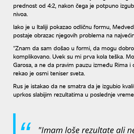
prednost od 4:2, nakon čega je potpuno izgubi
nivoa.
Iako je u Italiji pokazao odličnu formu, Medve
postaje obrazac njegovih problema na najveći
"Znam da sam došao u formi, da mogu dobro d
komplikovano. Uvek su mi prva kola teška. Mo
Garosa, a ne da pravim pauzu između Rima i 
rekao je osmi teniser sveta.
Rus je istakao da ne smatra da je izgubio kval
uprkos slabijim rezultatima u poslednje vreme
"Imam loše rezultate ali 