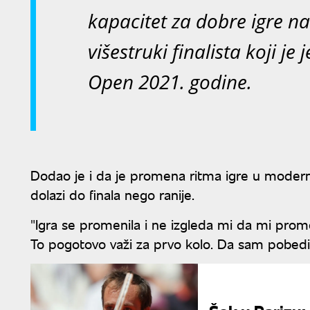
kapacitet za dobre igre n
višestruki finalista koji j
Open 2021. godine.
Dodao je i da je promena ritma igre u modern
dolazi do finala nego ranije.
"Igra se promenila i ne izgleda mi da mi pro
To pogotovo važi za prvo kolo. Da sam pobedio,