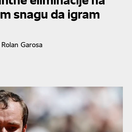
m snagu da igram
u Rolan Garosa