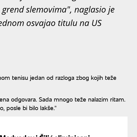
a grend slemovima", naglasio je
e jednom osvajao titulu na US
om tenisu jedan od razloga zbog kojih teže
mena odgovara. Sada mnogo teže nalazim ritam.
 posle bi bilo lakše."