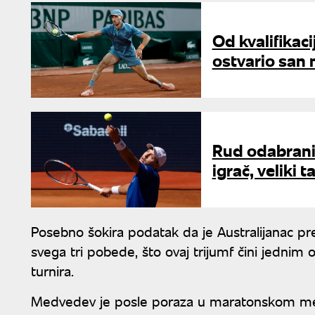
Od kvalifikac
ostvario san
Rud odabrani
igrač, veliki t
Posebno šokira podatak da je Australijanac pre 
svega tri pobede, što ovaj trijumf čini jednim
turnira.
Medvedev je posle poraza u maratonskom meču k