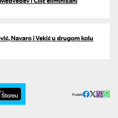
 Medvedev i Čilić eliminisani
vić, Navaro i Vekić u drugom kolu
Podeli: