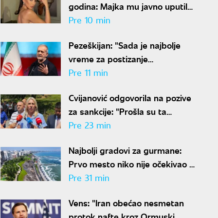
godina: Majka mu javno uputila
čestitku o kojoj se priča
Pre 10 min
Pezeškijan: "Sada je najbolje
vreme za postizanje
sporazuma"
Pre 11 min
Cvijanović odgovorila na pozive
za sankcije: "Prošla su ta
vremena"
Pre 23 min
Najbolji gradovi za gurmane:
Prvo mesto niko nije očekivao -
ovde nećete ostati gladni
Pre 31 min
Vens: "Iran obećao nesmetan
protok nafte kroz Ormuski