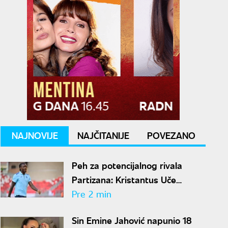
NAJNOVIJE
NAJČITANIJE
POVEZANO
Peh za potencijalnog rivala
Partizana: Kristantus Uče
propustiće celu sezonu zbog
Pre 2 min
teške povede kolena
Sin Emine Jahović napunio 18