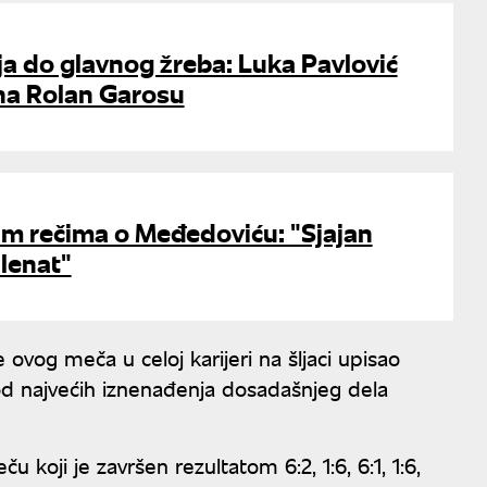
ija do glavnog žreba: Luka Pavlović
 na Rolan Garosu
m rečima o Međedoviću: "Sjajan
alenat"
ovog meča u celoj karijeri na šljaci upisao
 od najvećih iznenađenja dosadašnjeg dela
oji je završen rezultatom 6:2, 1:6, 6:1, 1:6,