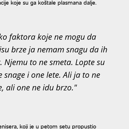
acije koje su ga koštale plasmana dalje.
liko faktora koje ne mogu da
nisu brze ja nemam snagu da ih
. Njemu to ne smeta. Lopte su
 snage i one lete. Ali ja to ne
 ali one ne idu brzo."
tenisera, koji je u petom setu propustio