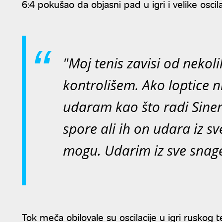
6:4 pokušao da objasni pad u igri i velike oscil
"Moj tenis zavisi od neko
kontrolišem. Ako loptice 
udaram kao što radi Siner
spore ali ih on udara iz sve
mogu. Udarim iz sve snage,
Tok meča obilovale su oscilacije u igri ruskog 