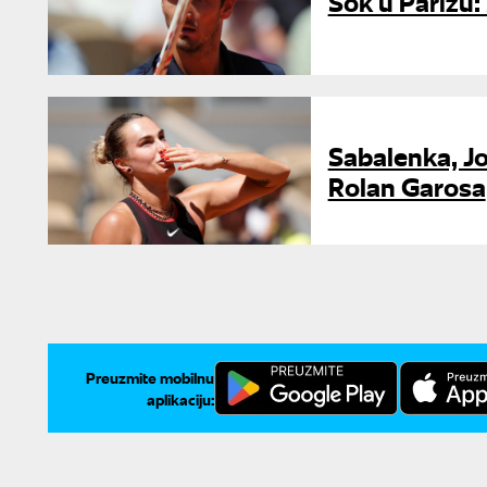
Šok u Parizu:
Sabalenka, Jo
Rolan Garosa
Preuzmite mobilnu
aplikaciju: