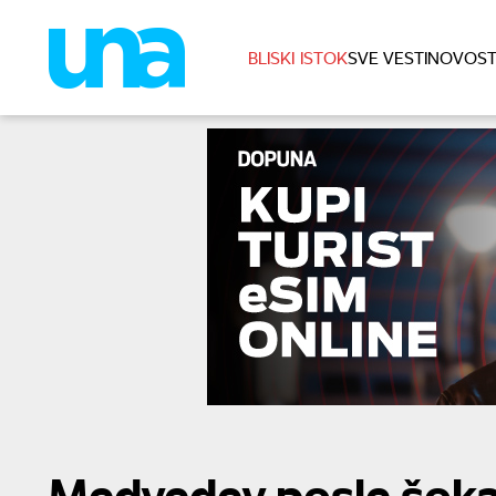
BLISKI ISTOK
SVE VESTI
NOVOST
Medvedev posle šokan