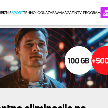
I
BIZNIS
SPORT
TEHNOLOGIJA
ZABAVA
MAGAZIN
TV PROGRAM
tne eliminacije na