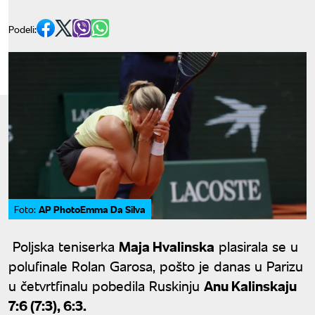
Podeli:
AP PhotoEmma Da Silva
Foto:
Poljska teniserka
Maja Hvalinska
plasirala se u
polufinale Rolan Garosa, pošto je danas u Parizu
u četvrtfinalu pobedila Ruskinju
Anu Kalinskaju
7:6 (7:3), 6:3.