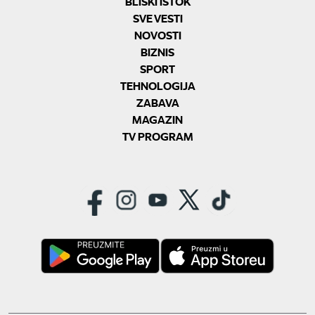
BLISKI ISTOK
SVE VESTI
NOVOSTI
BIZNIS
SPORT
TEHNOLOGIJA
ZABAVA
MAGAZIN
TV PROGRAM