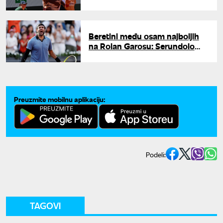
ostaje bez polovine zarade
zbog seksističkih izjava
Beretini među osam najboljih
na Rolan Garosu: Serundolo
počisćen u tri seta
Preuzmite mobilnu aplikaciju:
Podeli:
TAGOVI