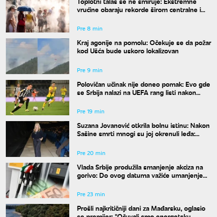
Toplotni talas se ne smiruje: Ekstremne
vrućine obaraju rekorde širom centralne i
istočne Evrope
Pre 8 min
Kraj agonije na pomolu: Očekuje se da požar
kod Ušća bude uskoro lokalizovan
Pre 9 min
Polovičan učinak nije doneo pomak: Evo gde
se Srbija nalazi na UEFA rang listi nakon
mečeva Zvezde i Partizana u Evropi
Pre 19 min
Suzana Jovanović otkrila bolnu istinu: Nakon
Sašine smrti mnogi su joj okrenuli leđa:
"Nestali su"
Pre 20 min
Vlada Srbije produžila smanjenje akciza na
gorivo: Do ovog datuma važiće umanjenje
od 20 odsto
Pre 23 min
Prošli najkritičniji dani za Mađarsku, oglasio
se premijer: "Očuvali smo energetsku