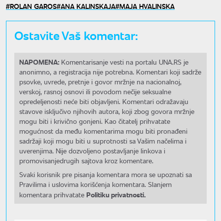
ROLAN GAROS
ANA KALINSKAJA
MAJA HVALINSKA
Ostavite Vaš komentar:
NAPOMENA:
Komentarisanje vesti na portalu UNA.RS je
anonimno, a registracija nije potrebna. Komentari koji sadrže
psovke, uvrede, pretnje i govor mržnje na nacionalnoj,
verskoj, rasnoj osnovi ili povodom nečije seksualne
opredeljenosti neće biti objavljeni. Komentari odražavaju
stavove isključivo njihovih autora, koji zbog govora mržnje
mogu biti i krivično gonjeni. Kao čitatelj prihvatate
mogućnost da među komentarima mogu biti pronađeni
sadržaji koji mogu biti u suprotnosti sa Vašim načelima i
uverenjima. Nije dozvoljeno postavljanje linkova i
promovisanjedrugih sajtova kroz komentare.
Svaki korisnik pre pisanja komentara mora se upoznati sa
Pravilima i uslovima korišćenja komentara. Slanjem
Politiku privatnosti.
komentara prihvatate