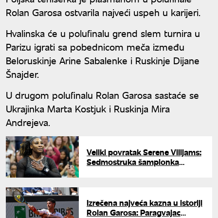
Rolan Garosa ostvarila najveći uspeh u karijeri.
Hvalinska će u polufinalu grend slem turnira u
Parizu igrati sa pobednicom meča između
Beloruskinje Arine Sabalenke i Ruskinje Dijane
Šnajder.
U drugom polufinalu Rolan Garosa sastaće se
Ukrajinka Marta Kostjuk i Ruskinja Mira
Andrejeva.
Veliki povratak Serene Vilijams:
Sedmostruka šampionka
Vimbldona vraća se na turniru u
Londonu
Izrečena najveća kazna u istoriji
Rolan Garosa: Paragvajac