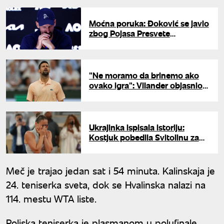
Moćna poruka: Đoković se javio
zbog Pojasa Presvete
Bogorodice i redova ispred
Hrama Svetog Save
"Ne moramo da brinemo ako
ovako igra": Vilander objasnio
zašto je Vimbldon idealna
šansa za Novaka
Ukrajinka ispisala istoriju:
Kostjuk pobedila Svitolinu za
polufinale Rolan Garosa
Meč je trajao jedan sat i 54 minuta. Kalinskaja je
24. teniserka sveta, dok se Hvalinska nalazi na
114. mestu WTA liste.
Poljska teniserka je plasmanom u polufinale