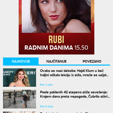
NAJNOVIJE
NAJČITANIJE
POVEZANO
Ovako se nosi dekolte: Hajdi Klum u bež
haljini očitala lekciju iz stila, mreže se usijale
od komentara
Pre 1 min
Posle paklenih 42 stepena stiže osveženje:
Krajem dana prete nepogode, Čubrilo otkrio
kada se završava toplotni talas
Pre 5 min