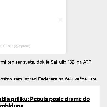
ATP Tour (@atptour)
smi teniser sveta, dok je Safijulin 132. na ATP
 ostao sam ispred Federera na čelu večne liste.
stila priliku: Pegula posle drame do
Vimbldona