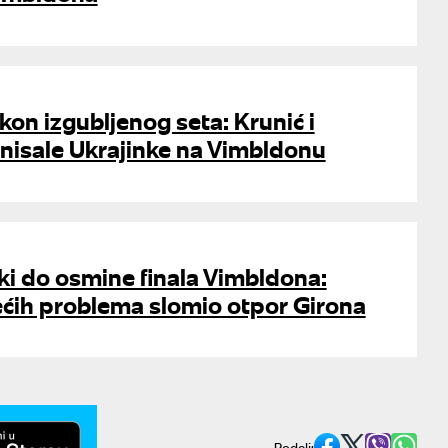
akon izgubljenog seta: Krunić i
inisale Ukrajinke na Vimbldonu
ki do osmine finala Vimbldona:
ćih problema slomio otpor Girona
Podeli: