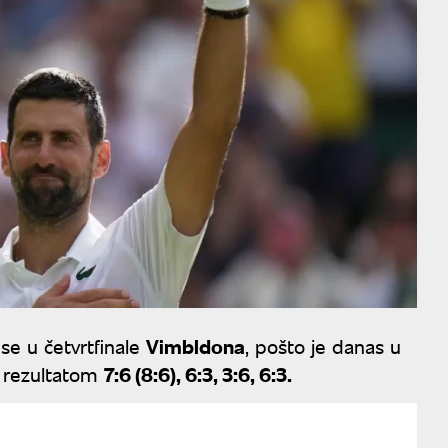
se u četvrtfinale
Vimbldona
, pošto je danas u
rezultatom
7:6 (8:6), 6:3, 3:6, 6:3.