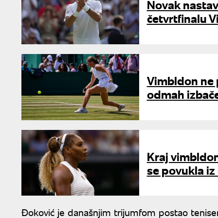
Novak nastavl
četvrtfinalu 
Vimbldon ne p
odmah izbač
Kraj vimbldon
se povukla iz
Đoković je današnjim trijumfom postao tenise