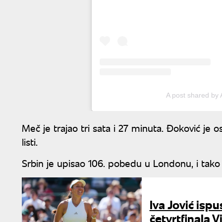
A post shared by 
Meč je trajao tri sata i 27 minuta. Đoković je o
listi.
Srbin je upisao 106. pobedu u Londonu, i tako
Iva Jović ispu
četvrtfinala 