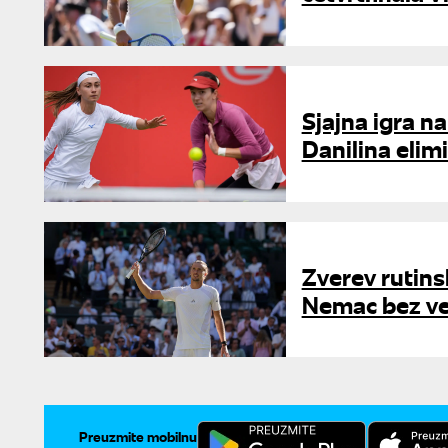
Sjajna igra n
Danilina elim
Zverev rutins
Nemac bez ve
Preuzmite mobilnu