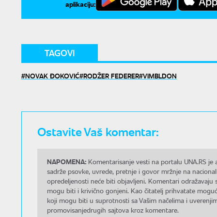
aplikaciju:
TAGOVI
NOVAK ĐOKOVIĆ
RODŽER FEDERER
VIMBLDON
Ostavite Vaš komentar:
NAPOMENA:
Komentarisanje vesti na portalu UNA.RS je a
sadrže psovke, uvrede, pretnje i govor mržnje na nacional
opredeljenosti neće biti objavljeni. Komentari odražavaju 
mogu biti i krivično gonjeni. Kao čitatelj prihvatate mo
koji mogu biti u suprotnosti sa Vašim načelima i uverenjim
promovisanjedrugih sajtova kroz komentare.