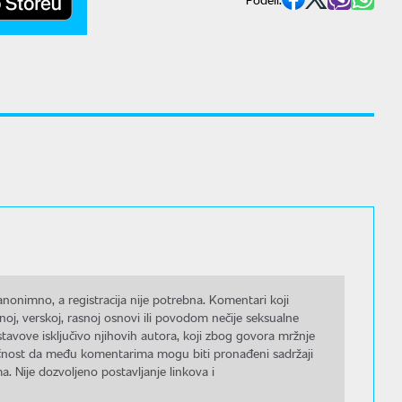
nonimno, a registracija nije potrebna. Komentari koji
noj, verskoj, rasnoj osnovi ili povodom nečije seksualne
stavove isključivo njihovih autora, koji zbog govora mržnje
gućnost da među komentarima mogu biti pronađeni sadržaji
a. Nije dozvoljeno postavljanje linkova i