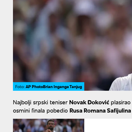
AP PhotoBrian Inganga Tanjug
Foto:
Najbolji srpski teniser
Novak Đoković
plasirao 
osmini finala pobedio
Rusa Romana Safijulina