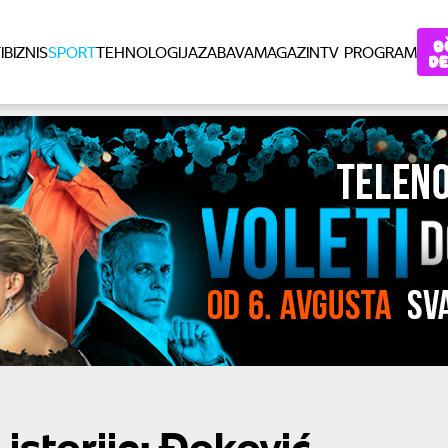
I
BIZNIS
SPORT
TEHNOLOGIJA
ZABAVA
MAGAZIN
TV PROGRAM
istorije: Đoković