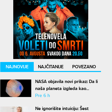
NAJNOVIJE
NAJČITANIJE
POVEZANO
NASA objavila novi prikaz: Da li
naša planeta izgleda kao
krompir ili kao plavi kliker?
Pre 6 h
Ne ignorišite intuiciju: Šest