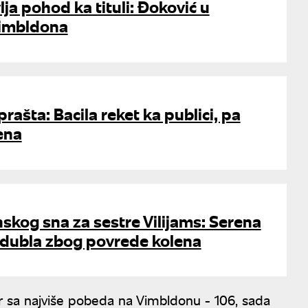
ja pohod ka tituli: Đoković u
Vimbldona
rašta: Bacila reket ka publici, pa
ena
skog sna za sestre Vilijams: Serena
 dubla zbog povrede kolena
r sa najviše pobeda na Vimbldonu - 106, sada