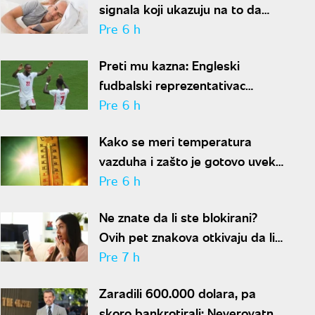
signala koji ukazuju na to da
partner krije aferu
Pre 6 h
Preti mu kazna: Engleski
fudbalski reprezentativac
optužen za napad u noćnom
Pre 6 h
klubu
Kako se meri temperatura
vazduha i zašto je gotovo uvek
niža od one koju pokazuju naši
Pre 6 h
termometri
Ne znate da li ste blokirani?
Ovih pet znakova otkivaju da li
se nalazite na nečijoj "crnoj listi"
Pre 7 h
Zaradili 600.000 dolara, pa
skoro bankrotirali: Neverovatna