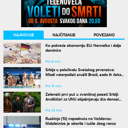
NAJNOVIJE
NAJČITANIJE
POVEZANO
Ko pokreće ekonomiju EU: Nemačka i dalje
dominira
Pre 8 min
Srbija u polufinalu Svetskog prvenstva:
Mladi vaterpolisti srušili Brazil, sada ih čeka
Hrvatska
Pre 15 min
Zelenski prvi put u zvaničnoj poseti Srbiji:
Analitičari za UNU objašnjavaju šta donosi
susret u Beogradu i kako će reagovati
Moskva
Pre 23 min
Ruskinja (19) napadnuta na Voždovcu:
Maloletnice je oborile i tukle zbog ranca