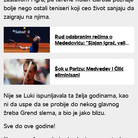
bolje nego ostali teniseri koji ceo život sanjaju da
zaigraju na njima.
Rud odabranim rečima o
Međedoviću: "Sjajan igrač, veliki
talenat"
Šok u Parizu: Medvedev i Čilić
eliminisani
Nije se Luki ispunljavala ta želja godinama, kao
ni da uspe da se probije do nekog glavnog
žreba Grend slema, a bio je jako blizu.
Sve do ove godine!