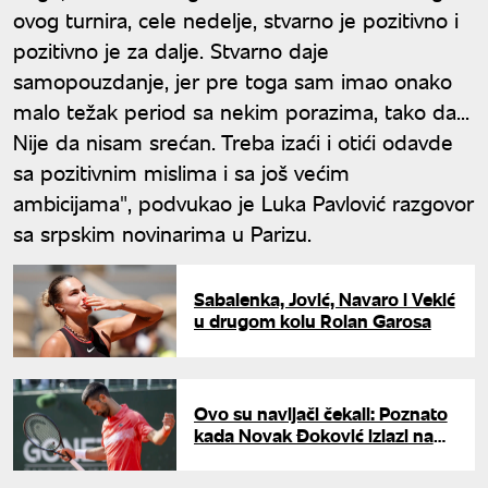
ovog turnira, cele nedelje, stvarno je pozitivno i
pozitivno je za dalje. Stvarno daje
samopouzdanje, jer pre toga sam imao onako
malo težak period sa nekim porazima, tako da...
Nije da nisam srećan. Treba izaći i otići odavde
sa pozitivnim mislima i sa još većim
ambicijama", podvukao je Luka Pavlović razgovor
sa srpskim novinarima u Parizu.
Sabalenka, Jović, Navaro i Vekić
u drugom kolu Rolan Garosa
Ovo su navijači čekali: Poznato
kada Novak Đoković izlazi na
teren