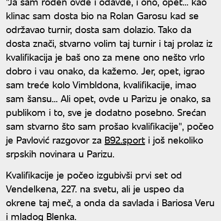
"Ja sam rođen ovde i odavde, i ono, opet... kao
klinac sam dosta bio na Rolan Garosu kad se
održavao turnir, dosta sam dolazio. Tako da
dosta znači, stvarno volim taj turnir i taj prolaz iz
kvalifikacija je baš ono za mene ono nešto vrlo
dobro i vau onako, da kažemo. Jer, opet, igrao
sam treće kolo Vimbldona, kvalifikacije, imao
sam šansu... Ali opet, ovde u Parizu je onako, sa
publikom i to, sve je dodatno posebno. Srećan
sam stvarno što sam prošao kvalifikacije", počeo
je Pavlović razgovor za
B92.sport
i još nekoliko
srpskih novinara u Parizu.
Kvalifikacije je počeo izgubivši prvi set od
Vendelkena, 227. na svetu, ali je uspeo da
okrene taj meč, a onda da savlada i Bariosa Veru
i mladog Blenka.