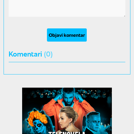
Objavi komentar
Komentari
(0)