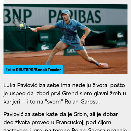
REUTERS/Benoit Tessier
Foto:
Luka Pavlović iza sebe ima nedelju života, pošto
je uspeo da izbori prvi Grend slem glavni žreb u
karijeri – i to na "svom" Rolan Garosu.
Pavlović za sebe kaže da je Srbin, ali je dobar
deo života proveo u Francuskoj, pod čijom
zastavom i igra, pa terene Rolan Garosa poznaje