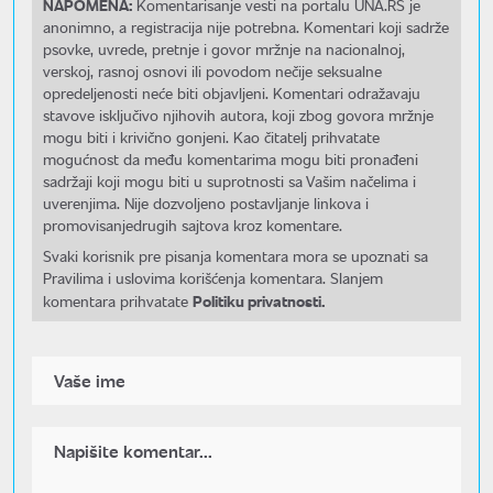
NAPOMENA:
Komentarisanje vesti na portalu UNA.RS je
anonimno, a registracija nije potrebna. Komentari koji sadrže
psovke, uvrede, pretnje i govor mržnje na nacionalnoj,
verskoj, rasnoj osnovi ili povodom nečije seksualne
opredeljenosti neće biti objavljeni. Komentari odražavaju
stavove isključivo njihovih autora, koji zbog govora mržnje
mogu biti i krivično gonjeni. Kao čitatelj prihvatate
mogućnost da među komentarima mogu biti pronađeni
sadržaji koji mogu biti u suprotnosti sa Vašim načelima i
uverenjima. Nije dozvoljeno postavljanje linkova i
promovisanjedrugih sajtova kroz komentare.
Svaki korisnik pre pisanja komentara mora se upoznati sa
Pravilima i uslovima korišćenja komentara. Slanjem
Politiku privatnosti.
komentara prihvatate