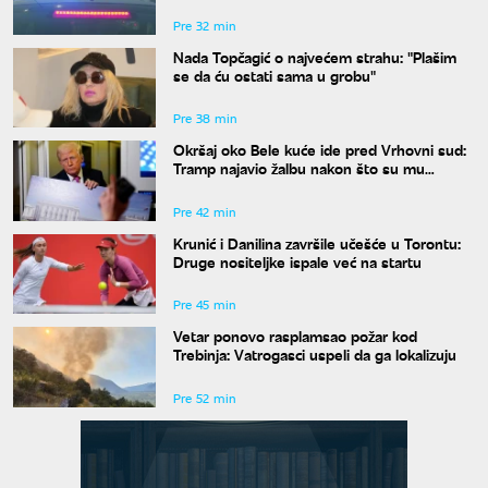
Pre 32 min
Nada Topčagić o najvećem strahu: "Plašim
se da ću ostati sama u grobu"
Pre 38 min
Okršaj oko Bele kuće ide pred Vrhovni sud:
Tramp najavio žalbu nakon što su mu
blokirani radovi
Pre 42 min
Krunić i Danilina završile učešće u Torontu:
Druge nositeljke ispale već na startu
Pre 45 min
Vetar ponovo rasplamsao požar kod
Trebinja: Vatrogasci uspeli da ga lokalizuju
Pre 52 min