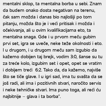
mentalni sklop, ta mentalna borba u sebi. Znam
da budem onako dosta negativan na terenu,
čak sam možda i danas bio najlošiji po tom
pitanju, možda što je i veći pritisak i možda i
očekivanja, ali u ovim kvalifikacijama eto, ta
mentalna snaga. Gde i u prvom meču gubim
prvi set, igra se uveče, neke teže okolnosti i eto.
I u drugom, i u drugom meču sam izgubio da
kažemo dobijen taj brejk, vodim 3:0, šanse su tu
za treće kolo, izgubim set i opet, opet se vratim
i dobijem treći 6:2. Tako da, da kažemo, najviše
što se tiče glave. I u igri sad, ima tu svašta da se
još radi, ali ima i pozitivnih stvari, naročito servis
i neke tehničke stvari. Ima puno toga, ali reći ću
najbitnije – glava i ta borba".