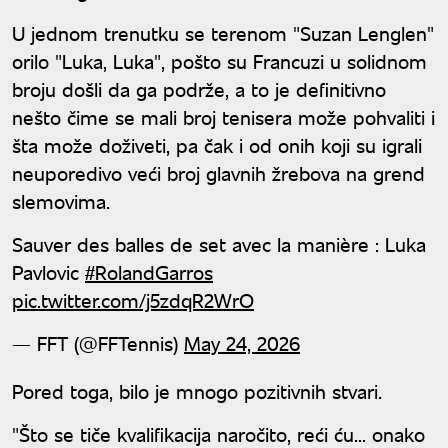
U jednom trenutku se terenom "Suzan Lenglen"
orilo "Luka, Luka", pošto su Francuzi u solidnom
broju došli da ga podrže, a to je definitivno
nešto čime se mali broj tenisera može pohvaliti i
šta može doživeti, pa čak i od onih koji su igrali
neuporedivo veći broj glavnih žrebova na grend
slemovima.
Sauver des balles de set avec la manière : Luka
Pavlovic
#RolandGarros
pic.twitter.com/j5zdqR2WrO
— FFT (@FFTennis)
May 24, 2026
Pored toga, bilo je mnogo pozitivnih stvari.
"Što se tiče kvalifikacija naročito, reći ću... onako