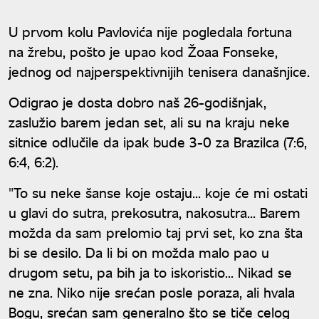
U prvom kolu Pavlovića nije pogledala fortuna
na žrebu, pošto je upao kod Žoaa Fonseke,
jednog od najperspektivnijih tenisera današnjice.
Odigrao je dosta dobro naš 26-godišnjak,
zaslužio barem jedan set, ali su na kraju neke
sitnice odlučile da ipak bude 3-0 za Brazilca (7:6,
6:4, 6:2).
"To su neke šanse koje ostaju... koje će mi ostati
u glavi do sutra, prekosutra, nakosutra... Barem
možda da sam prelomio taj prvi set, ko zna šta
bi se desilo. Da li bi on možda malo pao u
drugom setu, pa bih ja to iskoristio... Nikad se
ne zna. Niko nije srećan posle poraza, ali hvala
Bogu, srećan sam generalno što se tiče celog