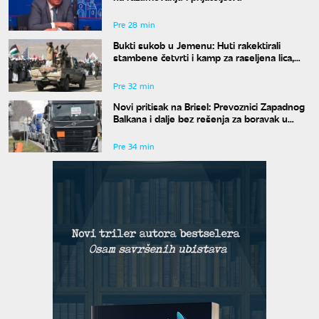
Pre 28 min
Bukti sukob u Jemenu: Huti rakektirali
stambene četvrti i kamp za raseljena lica,
ima mrtvih i ranjenih
Pre 32 min
Novi pritisak na Brisel: Prevoznici Zapadnog
Balkana i dalje bez rešenja za boravak u
Šengenu
Pre 34 min