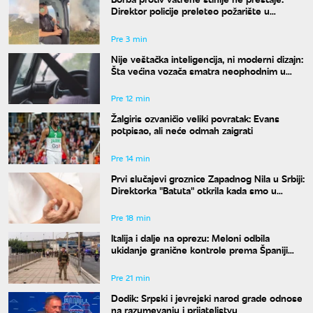
Direktor policije preleteo požarište u
Deliblatskoj peščari
Pre 3 min
Nije veštačka inteligencija, ni moderni dizajn:
Šta većina vozača smatra neophodnim u
svom autu?
Pre 12 min
Žalgiris ozvaničio veliki povratak: Evans
potpisao, ali neće odmah zaigrati
Pre 14 min
Prvi slučajevi groznice Zapadnog Nila u Srbiji:
Direktorka "Batuta" otkrila kada smo u
najvećem riziku od uboda
Pre 18 min
Italija i dalje na oprezu: Meloni odbila
ukidanje granične kontrole prema Španiji
pre 15. avgusta
Pre 21 min
Dodik: Srpski i jevrejski narod grade odnose
na razumevanju i prijateljstvu