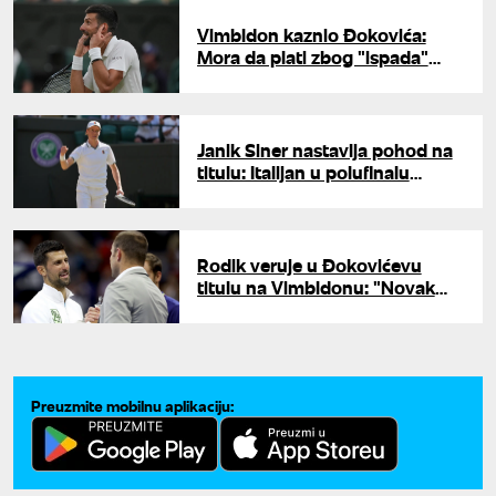
Vimbldon kaznio Đokovića:
Mora da plati zbog "ispada"
tokom meča
Janik Siner nastavlja pohod na
titulu: Italijan u polufinalu
Vimbldona
Rodik veruje u Đokovićevu
titulu na Vimbldonu: "Novak
igra fenomenalno"
Preuzmite mobilnu aplikaciju: