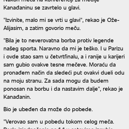
Kanađaninu se zavrtelo u glavi.
"Izvinite, malo mi se vrti u glavi", rekao je Ože-
Alijasim, a zatim govorio meču.
"Bila je to neverovatna borba protiv legende
našeg sporta. Naravno da mi je teško. I u Parizu
i ovde stao sam u četvrtfinalu, a i ranije u karijeri
sam gubio ovakve tesne mečeve. Moraću da
pronađem način da sledeći put ovakvi dueli odu
na moju stranu. Za sada mogu da budem
ponosan na borbu i da nastavim dalje", rekao je
Kanađanin.
Bio je ubeđen da može do pobede.
"Verovao sam u pobedu tokom celog meča.