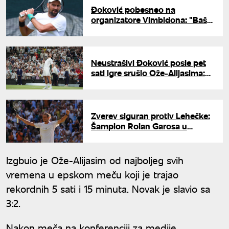
Đoković pobesneo na
organizatore Vimbldona: "Baš
me briga za Janikov meč"
Neustrašivi Đoković posle pet
sati igre srušio Ože-Alijasima:
Sledi veliko polufinale
Zverev siguran protiv Lehečke:
Šampion Rolan Garosa u
četvrtfinalu Vimbldona
Izgbuio je Ože-Alijasim od najboljeg svih
vremena u epskom meču koji je trajao
rekordnih 5 sati i 15 minuta. Novak je slavio sa
3:2.
Nakon meča na konferenciji za medije