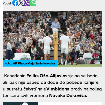
Podeli:
AP Photo Maja Smiejkowska
Foto:
Kanađanin
Feliks Ože-Alijasim
sjajno se borio
ali ipak nije uspeo da dođe do pobede karijere
u susretu četvrtfinala
Vimbldona
protiv najboljeg
tenisera svih vremena
Novaka Đokovića.