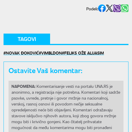
Podeli:
TAGOVI
NOVAK ĐOKOVIĆ
VIMBLDON
FELIKS OŽE ALIJASIM
Ostavite Vaš komentar:
NAPOMENA:
Komentarisanje vesti na portalu UNA.RS je
anonimno, a registracija nije potrebna. Komentari koji sadrže
psovke, uvrede, pretnje i govor mržnje na nacionalnoj,
verskoj, rasnoj osnovi ili povodom nečije seksualne
opredeljenosti neće biti objavljeni. Komentari odražavaju
stavove isključivo njihovih autora, koji zbog govora mržnje
mogu biti i krivično gonjeni. Kao čitatelj prihvatate
mogućnost da među komentarima mogu biti pronađeni