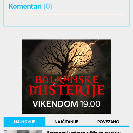
Komentari
(0)
NAJNOVIJE
NAJČITANIJE
POVEZANO
Borba protiv vatrene stihije ne prestaje: