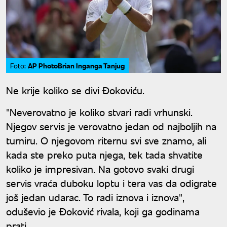
AP PhotoBrian Inganga Tanjug
Foto:
Ne krije koliko se divi Đokoviću.
"Neverovatno je koliko stvari radi vrhunski.
Njegov servis je verovatno jedan od najboljih na
turniru. O njegovom riternu svi sve znamo, ali
kada ste preko puta njega, tek tada shvatite
koliko je impresivan. Na gotovo svaki drugi
servis vraća duboku loptu i tera vas da odigrate
još jedan udarac. To radi iznova i iznova",
oduševio je Đoković rivala, koji ga godinama
prati.