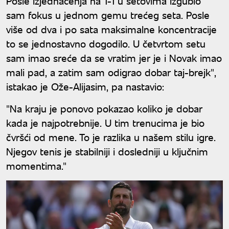
Posle izjednačenja na 1-1 u setovima izgubio
sam fokus u jednom gemu trećeg seta. Posle
više od dva i po sata maksimalne koncentracije
to se jednostavno dogodilo. U četvrtom setu
sam imao sreće da se vratim jer je i Novak imao
mali pad, a zatim sam odigrao dobar taj-brejk",
istakao je Ože-Alijasim, pa nastavio:
"Na kraju je ponovo pokazao koliko je dobar
kada je najpotrebnije. U tim trenucima je bio
čvršći od mene. To je razlika u našem stilu igre.
Njegov tenis je stabilniji i dosledniji u ključnim
momentima."