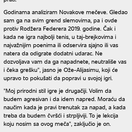
Godinama analiziram Novakove mečeve. Gledao
sam ga na svim grend slemovima, pa i ovde
protiv Rodžera Federera 2019. godine. Čak i
kada ne igra najbolji tenis, u taj-brejkovima i
najvažnijim poenima ili odservira sjajno ili vas
natera da odigrate dodatni udarac. Ne
dozvoljava vam da ga napadnete, neutrališe vas
i čeka grešku", jasno je Ože-Alijasimu, koji će
upravo to pokušati da popravi u svojoj igri.
"Moj prirodni stil igre je drugačiji. Volim da
budem agresivan i da idem napred. Moraću da
naučim kada je pravi trenutak za napad, a kada
treba da budem čvršći i strpljiviji. To je lekcija
koju nosim sa ovog meča", zaključio je on.