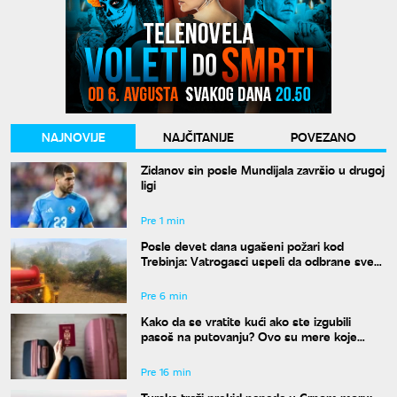
NAJNOVIJE
NAJČITANIJE
POVEZANO
Zidanov sin posle Mundijala završio u drugoj
ligi
Pre 1 min
Posle devet dana ugašeni požari kod
Trebinja: Vatrogasci uspeli da odbrane sve
kuće
Pre 6 min
Kako da se vratite kući ako ste izgubili
pasoš na putovanju? Ovo su mere koje
treba odmah da preduzmete
Pre 16 min
Turska traži prekid napada u Crnom moru: