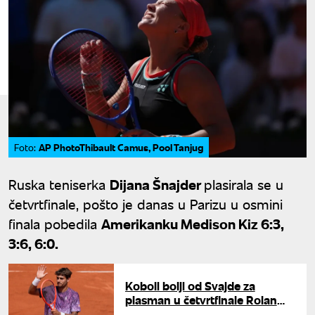
AP PhotoThibault Camus, Pool Tanjug
Foto:
Ruska teniserka
Dijana Šnajder
plasirala se u
četvrtfinale, pošto je danas u Parizu u osmini
finala pobedila
Amerikanku Medison Kiz 6:3,
3:6, 6:0.
Koboli bolji od Svajde za
plasman u četvrtfinale Rolan
Garosa