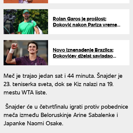
Rolan Garos je prošlost:
Đoković nakon Pariza vreme
provodi na omiljenoj lokaciji
Novo iznenađenje Brazilca:
Đokovićev dželat savladao
Ruda za četvrtfinale Rolan
Garosa
Meč je trajao jedan sat i 44 minuta. Šnajder je
23. teniserka sveta, dok se Kiz nalazi na 19.
mestu WTA liste.
Šnajder će u četvrtfinalu igrati protiv pobednice
meča između Beloruskinje Arine Sabalenke i
Japanke Naomi Osake.