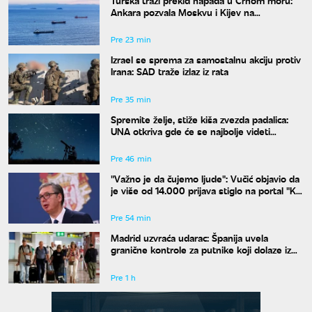
Ankara pozvala Moskvu i Kijev na
moratorijum
Pre 23 min
Izrael se sprema za samostalnu akciju protiv
Irana: SAD traže izlaz iz rata
Pre 35 min
Spremite želje, stiže kiša zvezda padalica:
UNA otkriva gde će se najbolje videti
nebeski spektakl
Pre 46 min
"Važno je da čujemo ljude": Vučić objavio da
je više od 14.000 prijava stiglo na portal "Ko
si bre ti"
Pre 54 min
Madrid uzvraća udarac: Španija uvela
granične kontrole za putnike koji dolaze iz
Italije
Pre 1 h