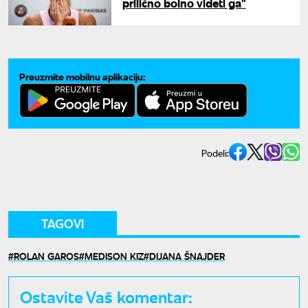
prilično bolno videti ga"
Preuzmite mobilnu aplikaciju:
Podeli:
TAGOVI
ROLAN GAROS
MEDISON KIZ
DIJANA ŠNAJDER
Ostavite Vaš komentar: