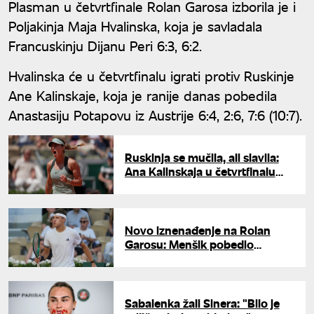
Plasman u četvrtfinale Rolan Garosa izborila je i
Poljakinja Maja Hvalinska, koja je savladala
Francuskinju Dijanu Peri 6:3, 6:2.
Hvalinska će u četvrtfinalu igrati protiv Ruskinje
Ane Kalinskaje, koja je ranije danas pobedila
Anastasiju Potapovu iz Austrije 6:4, 2:6, 7:6 (10:7).
Ruskinja se mučila, ali slavila:
Ana Kalinskaja u četvrtfinalu
Rolan Garosa
Novo iznenađenje na Rolan
Garosu: Menšik pobedio
Rubljova za plasman u
četvrtfinale
Sabalenka žali Sinera: "Bilo je