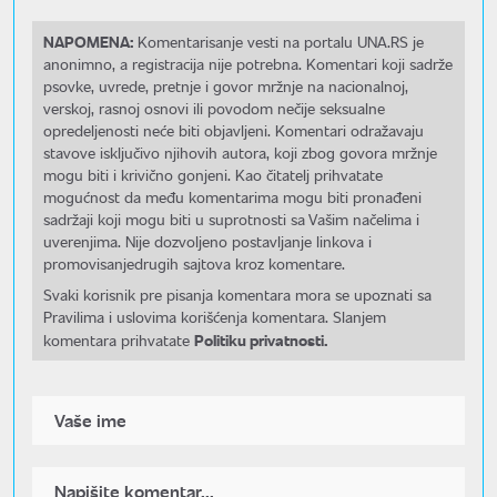
NAPOMENA:
Komentarisanje vesti na portalu UNA.RS je
anonimno, a registracija nije potrebna. Komentari koji sadrže
psovke, uvrede, pretnje i govor mržnje na nacionalnoj,
verskoj, rasnoj osnovi ili povodom nečije seksualne
opredeljenosti neće biti objavljeni. Komentari odražavaju
stavove isključivo njihovih autora, koji zbog govora mržnje
mogu biti i krivično gonjeni. Kao čitatelj prihvatate
mogućnost da među komentarima mogu biti pronađeni
sadržaji koji mogu biti u suprotnosti sa Vašim načelima i
uverenjima. Nije dozvoljeno postavljanje linkova i
promovisanjedrugih sajtova kroz komentare.
Svaki korisnik pre pisanja komentara mora se upoznati sa
Pravilima i uslovima korišćenja komentara. Slanjem
Politiku privatnosti.
komentara prihvatate