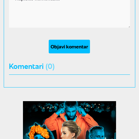
Objavi komentar
Komentari
(0)