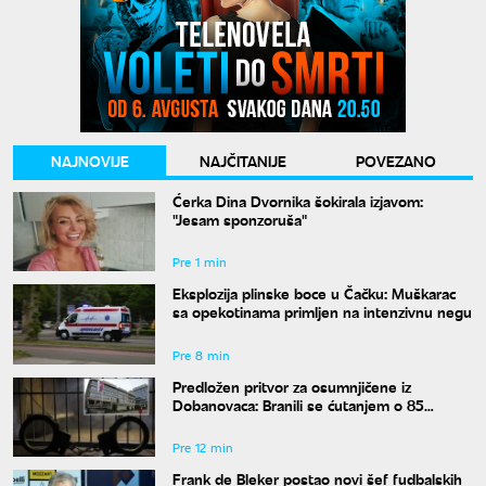
NAJNOVIJE
NAJČITANIJE
POVEZANO
Ćerka Dina Dvornika šokirala izjavom:
"Jesam sponzoruša"
Pre 1 min
Eksplozija plinske boce u Čačku: Muškarac
sa opekotinama primljen na intenzivnu negu
Pre 8 min
Predložen pritvor za osumnjičene iz
Dobanovaca: Branili se ćutanjem o 85
kilograma narkotika
Pre 12 min
Frank de Bleker postao novi šef fudbalskih