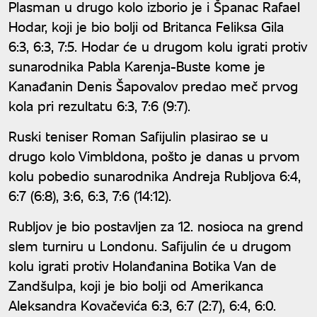
Plasman u drugo kolo izborio je i Španac Rafael
Hodar, koji je bio bolji od Britanca Feliksa Gila
6:3, 6:3, 7:5. Hodar će u drugom kolu igrati protiv
sunarodnika Pabla Karenja-Buste kome je
Kanađanin Denis Šapovalov predao meč prvog
kola pri rezultatu 6:3, 7:6 (9:7).
Ruski teniser Roman Safijulin plasirao se u
drugo kolo Vimbldona, pošto je danas u prvom
kolu pobedio sunarodnika Andreja Rubljova 6:4,
6:7 (6:8), 3:6, 6:3, 7:6 (14:12).
Rubljov je bio postavljen za 12. nosioca na grend
slem turniru u Londonu. Safijulin će u drugom
kolu igrati protiv Holanđanina Botika Van de
Zandšulpa, koji je bio bolji od Amerikanca
Aleksandra Kovačevića 6:3, 6:7 (2:7), 6:4, 6:0.