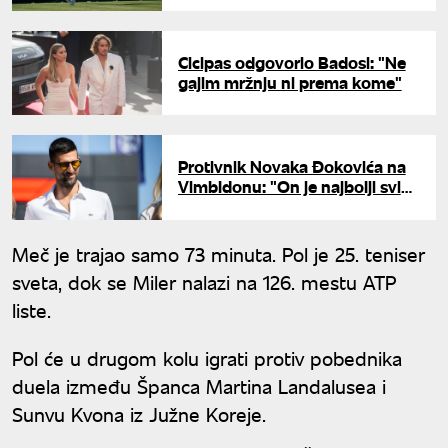
Cicipas odgovorio Badosi: "Ne
gajim mržnju ni prema kome"
Protivnik Novaka Đokovića na
Vimbldonu: "On je najbolji svih
vremena"
Meč je trajao samo 73 minuta. Pol je 25. teniser
sveta, dok se Miler nalazi na 126. mestu ATP
liste.
Pol će u drugom kolu igrati protiv pobednika
duela između Španca Martina Landalusea i
Sunvu Kvona iz Južne Koreje.