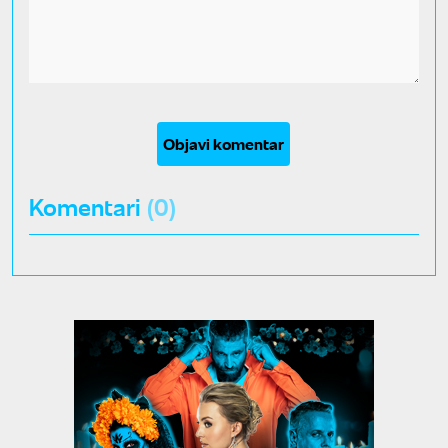
Objavi komentar
Komentari
(0)