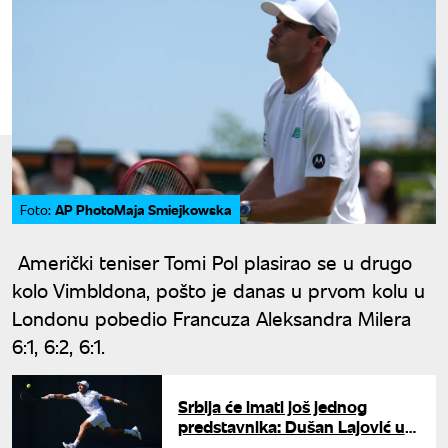
AP PhotoMaja Smiejkowska
Foto:
Američki teniser Tomi Pol plasirao se u drugo
kolo Vimbldona, pošto je danas u prvom kolu u
Londonu pobedio Francuza Aleksandra Milera
6:1, 6:2, 6:1.
Srbija će imati još jednog
predstavnika: Dušan Lajović u
glavnom žrebu Vimbldona