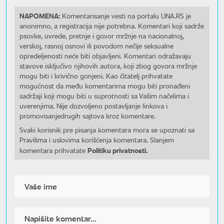
NAPOMENA:
Komentarisanje vesti na portalu UNA.RS je
anonimno, a registracija nije potrebna. Komentari koji sadrže
psovke, uvrede, pretnje i govor mržnje na nacionalnoj,
verskoj, rasnoj osnovi ili povodom nečije seksualne
opredeljenosti neće biti objavljeni. Komentari odražavaju
stavove isključivo njihovih autora, koji zbog govora mržnje
mogu biti i krivično gonjeni. Kao čitatelj prihvatate
mogućnost da među komentarima mogu biti pronađeni
sadržaji koji mogu biti u suprotnosti sa Vašim načelima i
uverenjima. Nije dozvoljeno postavljanje linkova i
promovisanjedrugih sajtova kroz komentare.
Svaki korisnik pre pisanja komentara mora se upoznati sa
Pravilima i uslovima korišćenja komentara. Slanjem
Politiku privatnosti.
komentara prihvatate