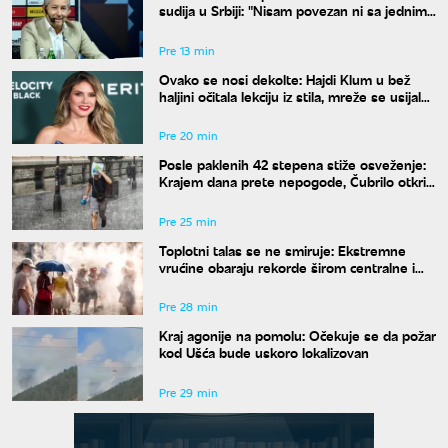
sudija u Srbiji: "Nisam povezan ni sa jednim
klubom"
Pre 13 min
Ovako se nosi dekolte: Hajdi Klum u bež
haljini očitala lekciju iz stila, mreže se usijale
od komentara
Pre 20 min
Posle paklenih 42 stepena stiže osveženje:
Krajem dana prete nepogode, Čubrilo otkrio
kada se završava toplotni talas
Pre 25 min
Toplotni talas se ne smiruje: Ekstremne
vrućine obaraju rekorde širom centralne i
istočne Evrope
Pre 28 min
Kraj agonije na pomolu: Očekuje se da požar
kod Ušća bude uskoro lokalizovan
Pre 29 min