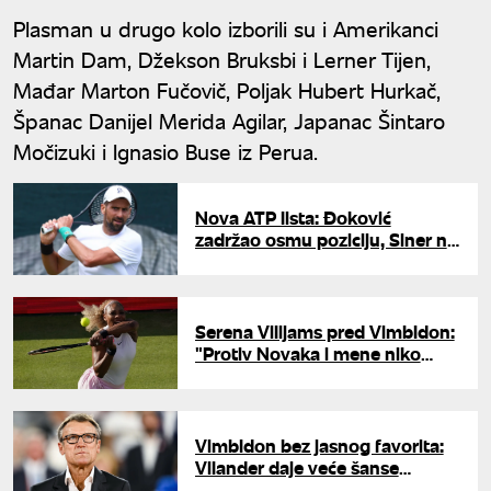
Plasman u drugo kolo izborili su i Amerikanci
Martin Dam, Džekson Bruksbi i Lerner Tijen,
Mađar Marton Fučovič, Poljak Hubert Hurkač,
Španac Danijel Merida Agilar, Japanac Šintaro
Močizuki i Ignasio Buse iz Perua.
Nova ATP lista: Đoković
zadržao osmu poziciju, Siner na
prvom mestu
Serena Vilijams pred Vimbldon:
"Protiv Novaka i mene niko
neće da igra u prvom kolu"
Vimbldon bez jasnog favorita:
Vilander daje veće šanse
Đokoviću nego Sineru