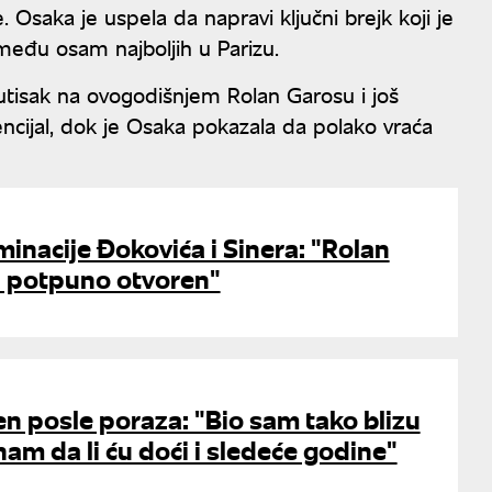
 Osaka je uspela da napravi ključni brejk koji je
među osam najboljih u Parizu.
 utisak na ovogodišnjem Rolan Garosu i još
cijal, dok je Osaka pokazala da polako vraća
minacije Đokovića i Sinera: "Rolan
a potpuno otvoren"
n posle poraza: "Bio sam tako blizu
am da li ću doći i sledeće godine"