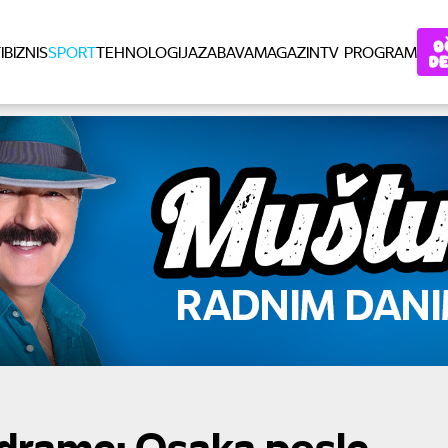
I
BIZNIS
SPORT
TEHNOLOGIJA
ZABAVA
MAGAZIN
TV PROGRAM
 drame: Osaka posle