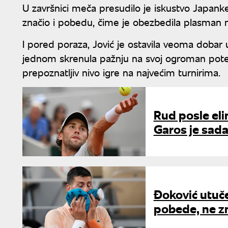
U završnici meča presudilo je iskustvo Japanke.
značio i pobedu, čime je obezbedila plasman 
I pored poraza, Jović je ostavila veoma dobar
jednom skrenula pažnju na svoj ogroman poten
prepoznatljiv nivo igre na najvećim turnirima.
Rud posle eli
Garos je sad
Đoković utuče
pobede, ne zn