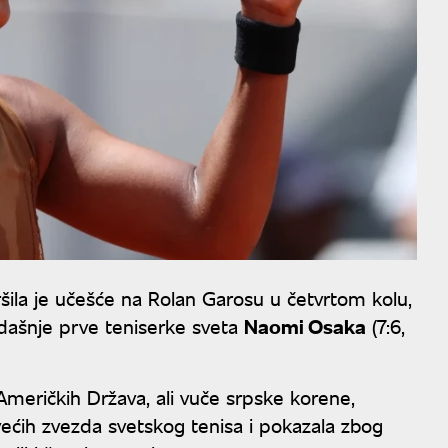
šila je učešće na Rolan Garosu u četvrtom kolu,
dašnje prve teniserke sveta
Naomi Osaka
(7:6,
Američkih Država, ali vuče srpske korene,
većih zvezda svetskog tenisa i pokazala zbog