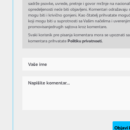
sadrže psovke, uvrede, pretnje i govor mržnje na nacional
opredeljenosti neće biti objavljeni. Komentari odražavaju 
mogu biti i krivično gonjeni. Kao čitatelj prihvatate mo
koji mogu biti u suprotnosti sa Vašim načelima i uverenjim
promovisanjedrugih sajtova kroz komentare.
Svaki korisnik pre pisanja komentara mora se upoznati sa
Politiku privatnosti.
komentara prihvatate
Objavi