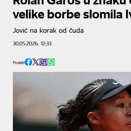
velike borbe slomila I
Jović na korak od čuda
30.05.2026. 12:33
Podeli: