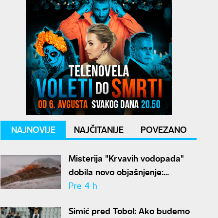
NAJNOVIJE
NAJČITANIJE
POVEZANO
Misterija "Krvavih vodopada"
dobila novo objašnjenje:
Otkriven drevni ekosistem na
Pre 4 h
Antarktiku
Simić pred Tobol: Ako budemo