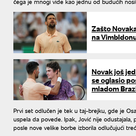
čega je mnogi vide kao jednu od budućih nosit
Zašto Novaka 
na Vimbldonu 
Novak još jed
se oglasio p
mladom Brazi
Prvi set odlučen je tek u taj-brejku, gde je Os
uspela da povede. Ipak, Jović nije odustajala,
posle nove velike borbe izborila odlučujući treć