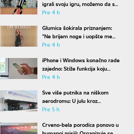
igrali svoju igru, možemo da se
nadamo najboljem
Pre 4 h
Glumica šokirala priznanjem:
"Ne brijem noge i uopšte me
nije sramota"
Pre 4 h
iPhone i Windows konačno rade
zajedno: Stiže funkcija koju
korisnici godinama čekaju
Pre 4 h
Sve više putnika na niškom
aerodromu: U julu kroz
"Konstantin Veliki" prošlo
Pre 5 h
gotovo 50.000 ljudi
Crveno-bela porodica ponovo u
humanoj misiji: Organizuje se