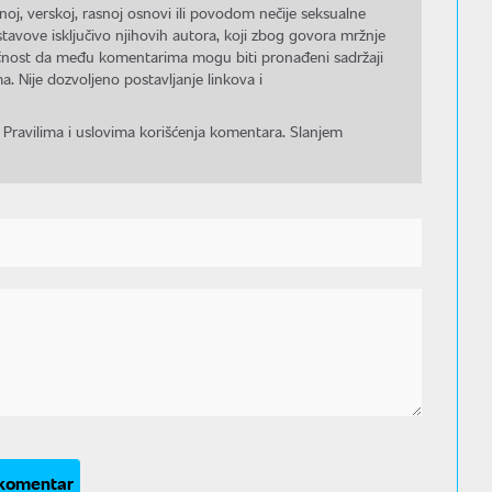
noj, verskoj, rasnoj osnovi ili povodom nečije seksualne
stavove isključivo njihovih autora, koji zbog govora mržnje
gućnost da među komentarima mogu biti pronađeni sadržaji
a. Nije dozvoljeno postavljanje linkova i
 Pravilima i uslovima korišćenja komentara. Slanjem
 komentar