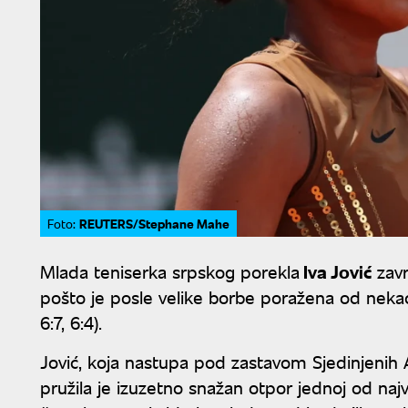
REUTERS/Stephane Mahe
Foto:
Mlada teniserka srpskog porekla
Iva Jović
zavr
pošto je posle velike borbe poražena od neka
6:7, 6:4).
Jović, koja nastupa pod zastavom Sjedinjenih 
pružila je izuzetno snažan otpor jednoj od naj