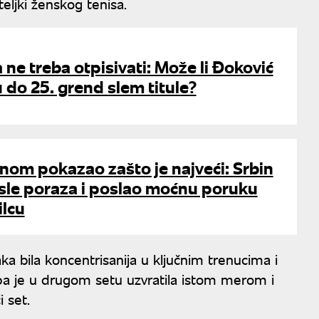
eljki ženskog tenisa.
ne treba otpisivati: Može li Đoković
do 25. grend slem titule?
nom pokazao zašto je najveći: Srbin
osle poraza i poslao moćnu poruku
lcu
aka bila koncentrisanija u ključnim trenucima i
 pa je u drugom setu uzvratila istom merom i
i set.