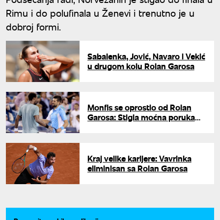
Rimu i do polufinala u Ženevi i trenutno je u
dobroj formi.
Sabalenka, Jović, Navaro i Vekić
u drugom kolu Rolan Garosa
Monfis se oprostio od Rolan
Garosa: Stigla moćna poruka
od Đokovića
Kraj velike karijere: Vavrinka
eliminisan sa Rolan Garosa