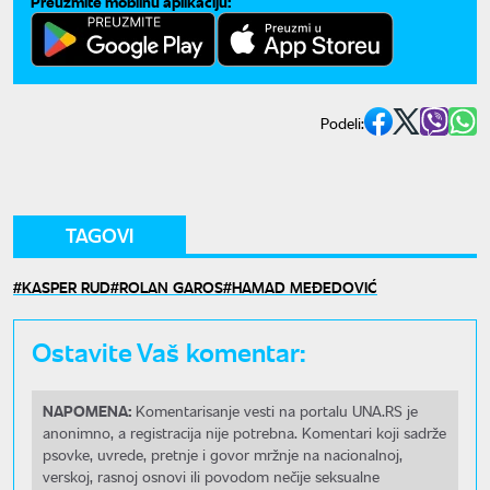
Preuzmite mobilnu aplikaciju:
Podeli:
TAGOVI
KASPER RUD
ROLAN GAROS
HAMAD MEĐEDOVIĆ
Ostavite Vaš komentar:
NAPOMENA:
Komentarisanje vesti na portalu UNA.RS je
anonimno, a registracija nije potrebna. Komentari koji sadrže
psovke, uvrede, pretnje i govor mržnje na nacionalnoj,
verskoj, rasnoj osnovi ili povodom nečije seksualne