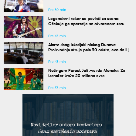
i kada će biti gotov
Pre 30 min
Legendarni roker se povlači sa scene:
Očekuje ga operacija na otvorenom srcu
Pre 43 min
Alarm zbog istorijski niskog Dunava:
Proizvodnja struje pala 50 odsto, evo da li je
snabdevanje ugroženo
Pre 43 min
Notingem Forest želi zvezdu Monaka: Za
transfer traže 50 miliona evra
Pre 57 min