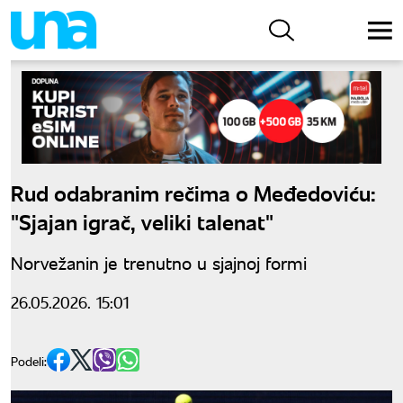
Rud odabranim rečima o Međedoviću:
"Sjajan igrač, veliki talenat"
Norvežanin je trenutno u sjajnoj formi
26.05.2026. 15:01
Podeli: