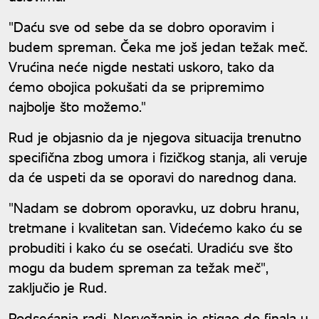
"Daću sve od sebe da se dobro oporavim i
budem spreman. Čeka me još jedan težak meč.
Vrućina neće nigde nestati uskoro, tako da
ćemo obojica pokušati da se pripremimo
najbolje što možemo."
Rud je objasnio da je njegova situacija trenutno
specifična zbog umora i fizičkog stanja, ali veruje
da će uspeti da se oporavi do narednog dana.
"Nadam se dobrom oporavku, uz dobru hranu,
tretmane i kvalitetan san. Videćemo kako ću se
probuditi i kako ću se osećati. Uradiću sve što
mogu da budem spreman za težak meč",
zaključio je Rud.
Podsećanja radi, Norvežanin je stigao do finala u