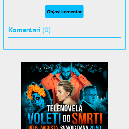
Objavi komentar
Komentari
(0)