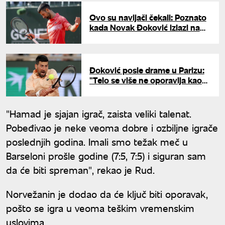
Ovo su navijači čekali: Poznato
kada Novak Đoković izlazi na
teren
Đoković posle drame u Parizu:
"Telo se više ne oporavlja kao
nekada, nije idealno"
"Hamad je sjajan igrač, zaista veliki talenat.
Pobeđivao je neke veoma dobre i ozbiljne igrače
poslednjih godina. Imali smo težak meč u
Barseloni prošle godine (7:5, 7:5) i siguran sam
da će biti spreman", rekao je Rud.
Norvežanin je dodao da će ključ biti oporavak,
pošto se igra u veoma teškim vremenskim
uslovima.