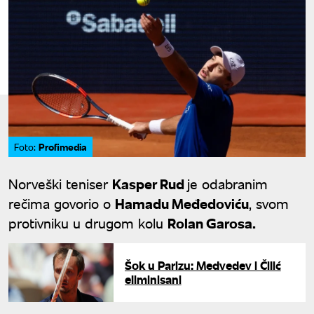
Profimedia
Foto:
Norveški teniser
Kasper Rud
je odabranim
rečima govorio o
Hamadu Međedoviću
, svom
protivniku u drugom kolu
Rolan Garosa.
Šok u Parizu: Medvedev i Čilić
eliminisani