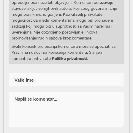
opredeljenosti neće biti objavljeni. Komentari odražavaju
stavove isključivo njihovih autora, koji zbog govora mržnje
mogu biti i krivično gonjeni. Kao čitatelj prihvatate
mogućnost da među komentarima mogu biti pronađeni
sadržaji koji mogu biti u suprotnosti sa Vašim načelima i
uverenjima. Nije dozvoljeno postavljanje linkova i
promovisanjedrugih sajtova kroz komentare.
Svaki korisnik pre pisanja komentara mora se upoznati sa
Pravilima i uslovima korišćenja komentara. Slanjem
Politiku privatnosti.
komentara prihvatate