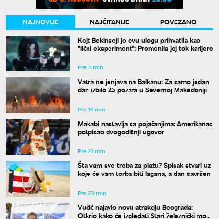
NAJNOVIJE
NAJČITANIJE
POVEZANO
Kejt Bekinsejl je ovu ulogu prihvatila kao
"lični eksperiment": Promenila joj tok karijere
Pre 3 min
Vatra ne jenjava na Balkanu: Za samo jedan
dan izbilo 25 požara u Severnoj Makedoniji
Pre 14 min
Makabi nastavlja sa pojačanjima: Amerikanac
potpisao dvogodišnji ugovor
Pre 21 min
Šta vam sve treba za plažu? Spisak stvari uz
koje će vam torba biti lagana, a dan savršen
Pre 23 min
Vučić najavio novu atrakciju Beograda:
Otkrio kako će izgledati Stari železnički most