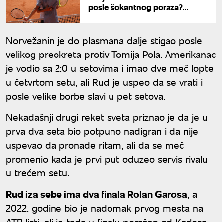
posle šokantnog poraza?
Argentinac sve objasnio
Norvežanin je do plasmana dalje stigao posle
velikog preokreta protiv Tomija Pola. Amerikanac
je vodio sa 2:0 u setovima i imao dve meč lopte
u četvrtom setu, ali Rud je uspeo da se vrati i
posle velike borbe slavi u pet setova.
Nekadašnji drugi reket sveta priznao je da je u
prva dva seta bio potpuno nadigran i da nije
uspevao da pronađe ritam, ali da se meč
promenio kada je prvi put oduzeo servis rivalu
u trećem setu.
Rud iza sebe ima dva finala Rolan Garosa
, a
2022. godine bio je nadomak prvog mesta na
ATP listi, ali je tada u finalu poražen od Karlosa