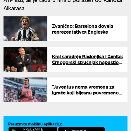
Alkarasa.
Zvanično: Barselona dovela
reprezentativca Engleske
Kraj saradnje Radonjića i Zenita:
Crnogorski stručnjak napustio
klub iz Sankt Peterburga
"Juventus nema vremena za
igrače koji bljesnu povremeno":
Oglasio se legendarni golgeter
o Vlahoviću
Preuzmite mobilnu aplikaciju: