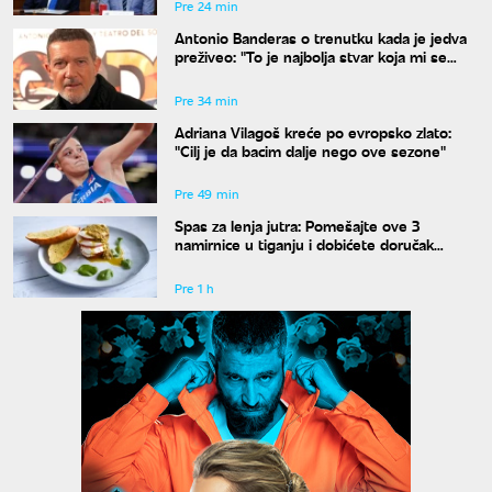
Pre 24 min
Antonio Banderas o trenutku kada je jedva
preživeo: "To je najbolja stvar koja mi se
desila"
Pre 34 min
Adriana Vilagoš kreće po evropsko zlato:
"Cilj je da bacim dalje nego ove sezone"
Pre 49 min
Spas za lenja jutra: Pomešajte ove 3
namirnice u tiganju i dobićete doručak
dostojan najboljeg restorana
Pre 1 h