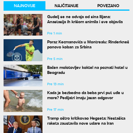
NAJNOVIJE
NAJČITANIJE
POVEZANO
Gudelj se ne odvaja od sina Ilijana:
Anastasija ih krišom snimila i sve objavila
Pre 1 min
Poraz Kecmanovića u Montrealu: Rinderkneš
ponovo koban za Srbina
Pre 5 min
Bačen molotovljev koktel na poznati hotel u
Beogradu
Pre 13 min
Kada je bezbedno da beba prvi put uđe u
more? Pedijatri imaju jasan odgovor
Pre 17 min
Tramp oštro kritikovao Hegseta: Nestašica
raketa zaustavila nove udare na Iran