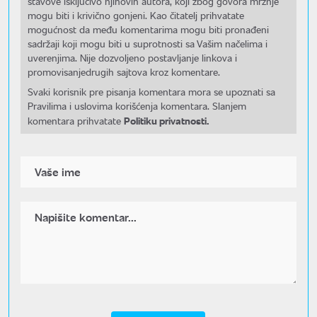
stavove isključivo njihovih autora, koji zbog govora mržnje
mogu biti i krivično gonjeni. Kao čitatelj prihvatate
mogućnost da među komentarima mogu biti pronađeni
sadržaji koji mogu biti u suprotnosti sa Vašim načelima i
uverenjima. Nije dozvoljeno postavljanje linkova i
promovisanjedrugih sajtova kroz komentare.
Svaki korisnik pre pisanja komentara mora se upoznati sa
Pravilima i uslovima korišćenja komentara. Slanjem
Politiku privatnosti.
komentara prihvatate