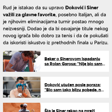
Rud je istakao da su upravo
Đoković i Siner
važili za glavne favorite
, posebno Italijan, ali da
je njihovim eliminacijama turnir postao mnogo
neizvesniji. Dodao je da bi osvajanje titule nekog
novog igrača bilo dobro za tenis i da će pokušati
da iskoristi iskustvo iz prethodnih finala u Parizu.
Beker o Sinerovom ispadanju
sa Rolan Garosa: "Nije bio samo
fizički problem, već i mentalni"
Đoković utučen posle poraza:
"Bio sam tako blizu pobede, ne
znam da li ću doći i sledeće
godine"
Šta je Siner rekao na mreži