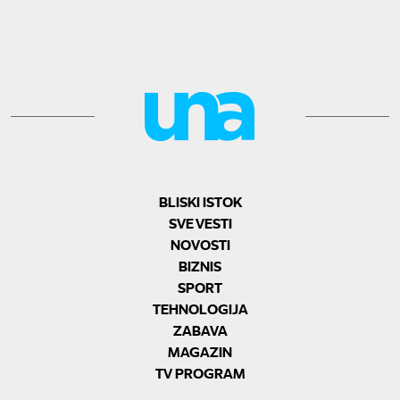
BLISKI ISTOK
SVE VESTI
NOVOSTI
BIZNIS
SPORT
TEHNOLOGIJA
ZABAVA
MAGAZIN
TV PROGRAM