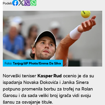
Podeli:
Tanjug/AP Photo/Emma Da Silva
Foto:
Norveški teniser
Kasper Rud
ocenio je da su
ispadanja Novaka Đokovića i Janika Sinera
potpuno promenila borbu za trofej na Rolan
Garosu i da sada veliki broj igrača vidi svoju
šansu za osvajanje titule.