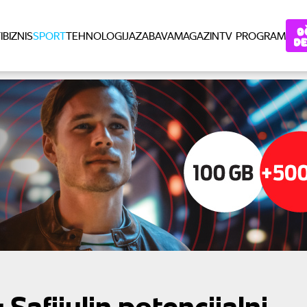
I
BIZNIS
SPORT
TEHNOLOGIJA
ZABAVA
MAGAZIN
TV PROGRAM
Safijulin potencijalni