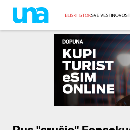
BLISKI ISTOK
SVE VESTI
NOVOST
Rus "srušio" Fonseku: 