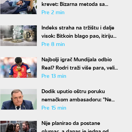
krevet: Bizarna metoda sa
povrćem rešava problem
Pre 2 min
znojenja preko noći
Indeks straha na tržištu i dalje
visok: Bitkoin blago pao, itirijum
nastavio rast
Pre 8 min
Najbolji igrač Mundijala odbio
Real? Rodri traži više para, veliki
transfer pred kolapsom
Pre 13 min
Dodik uputio oštru poruku
nemačkom ambasadoru: "Ne
lažite javnost u BiH"
Pre 15 min
Nije planirao da postane
glumac, a danas je jedna od