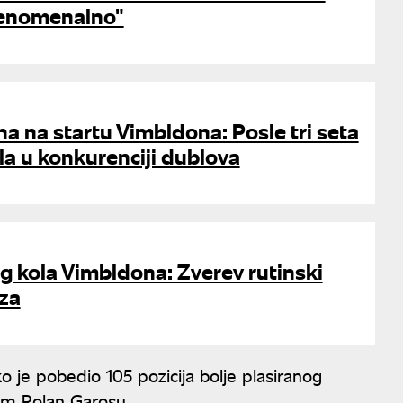
fenomenalno"
a na startu Vimbldona: Posle tri seta
a u konkurenciji dublova
g kola Vimbldona: Zverev rutinski
uza
ako je pobedio 105 pozicija bolje plasiranog
nom Rolan Garosu.