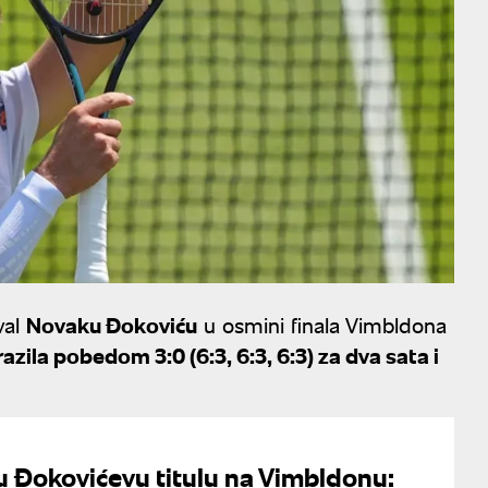
val
Novaku Đokoviću
u osmini finala Vimbldona
zila pobedom 3:0 (6:3, 6:3, 6:3) za dva sata i
u Đokovićevu titulu na Vimbldonu: