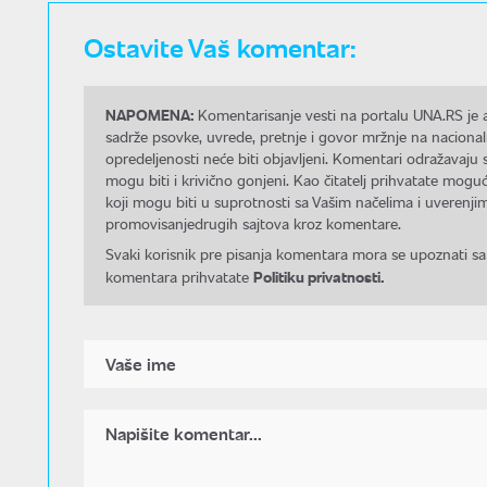
Ostavite Vaš komentar:
NAPOMENA:
Komentarisanje vesti na portalu UNA.RS je a
sadrže psovke, uvrede, pretnje i govor mržnje na nacional
opredeljenosti neće biti objavljeni. Komentari odražavaju 
mogu biti i krivično gonjeni. Kao čitatelj prihvatate mo
koji mogu biti u suprotnosti sa Vašim načelima i uverenjim
promovisanjedrugih sajtova kroz komentare.
Svaki korisnik pre pisanja komentara mora se upoznati sa
Politiku privatnosti.
komentara prihvatate