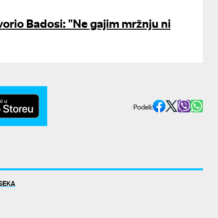
orio Badosi: "Ne gajim mržnju ni
Podeli:
SEKA