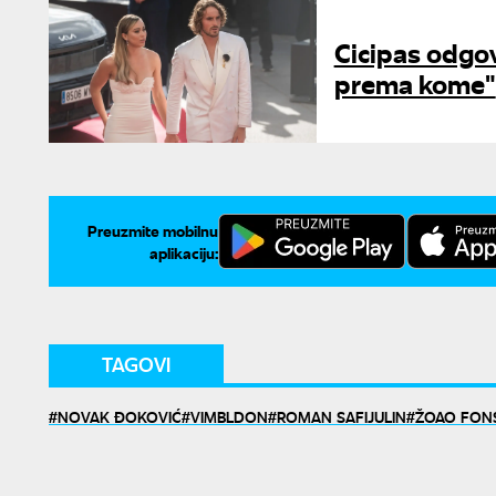
Cicipas odgov
prema kome"
Preuzmite mobilnu
aplikaciju:
TAGOVI
NOVAK ĐOKOVIĆ
VIMBLDON
ROMAN SAFIJULIN
ŽOAO FON