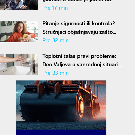
najvećih zvezda latino serija:
Pre 17 min
Neverovatna priča Mišela
Pitanje sigurnosti ili kontrola?
Brauna
Stručnjaci objašnjavaju zašto
masovno proveravamo ljude
Pre 32 min
pre prvog dejta
Toplotni talas pravi probleme:
Deo Valjeva u vanrednoj situaciji
zbog nestašice vode
Pre 33 min