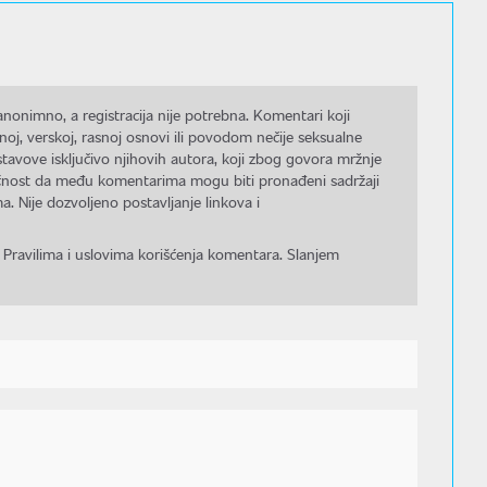
nonimno, a registracija nije potrebna. Komentari koji
noj, verskoj, rasnoj osnovi ili povodom nečije seksualne
stavove isključivo njihovih autora, koji zbog govora mržnje
gućnost da među komentarima mogu biti pronađeni sadržaji
a. Nije dozvoljeno postavljanje linkova i
 Pravilima i uslovima korišćenja komentara. Slanjem