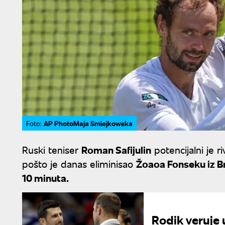
AP PhotoMaja Smiejkowska
Foto:
Ruski teniser
Roman Safijulin
potencijalni je ri
pošto je danas eliminisao
Žoaoa Fonseku iz Bra
10 minuta.
Rodik veruje 