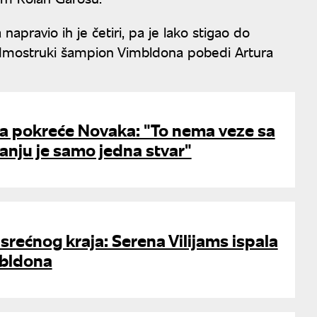
napravio ih je četiri, pa je lako stigao do
edmostruki šampion Vimbldona pobedi Artura
ta pokreće Novaka: "To nema veze sa
anju je samo jedna stvar"
srećnog kraja: Serena Vilijams ispala
mbldona