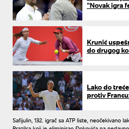
"Novak igra 
Krunić uspešn
do drugog kol
Lako do treće
protiv Franc
Safijulin, 132. igrač sa ATP liste, neočekivano l
Brazilca koji je eliminisao Đokovića na nedav