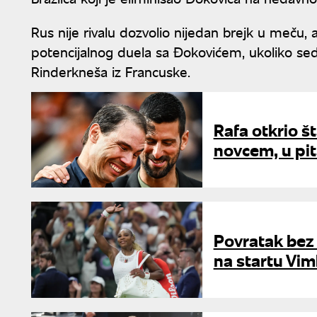
Rus nije rivalu dozvolio nijedan brejk u meču, a 
potencijalnog duela sa Đokovićem, ukoliko s
Rinderkneša iz Francuske.
Rafa otkrio š
novcem, u pit
Povratak bez 
na startu Vi