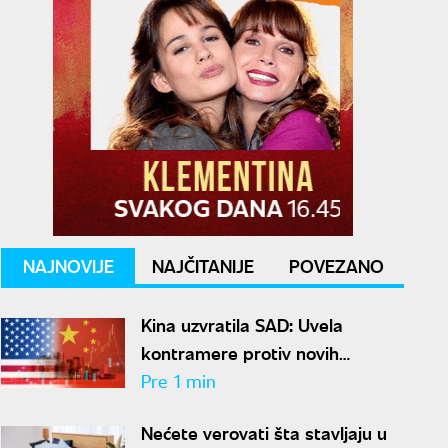
NAJNOVIJE
NAJČITANIJE
POVEZANO
Kina uzvratila SAD: Uvela
kontramere protiv novih
američkih restrikcija
Pre 1 min
Nećete verovati šta stavljaju u