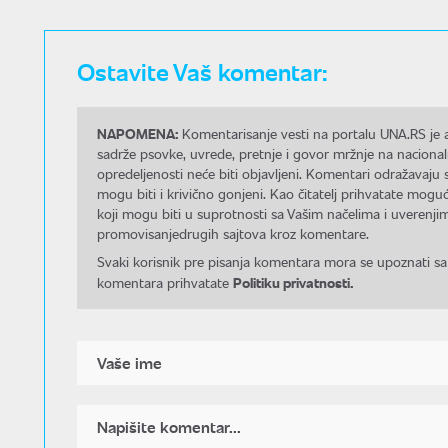
Ostavite Vaš komentar:
NAPOMENA:
Komentarisanje vesti na portalu UNA.RS je a
sadrže psovke, uvrede, pretnje i govor mržnje na nacional
opredeljenosti neće biti objavljeni. Komentari odražavaju 
mogu biti i krivično gonjeni. Kao čitatelj prihvatate mo
koji mogu biti u suprotnosti sa Vašim načelima i uverenjim
promovisanjedrugih sajtova kroz komentare.
Svaki korisnik pre pisanja komentara mora se upoznati sa
Politiku privatnosti.
komentara prihvatate