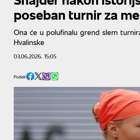
poseban turnir za m
Ona će u polufinalu grend slem turnira
Hvalinske
03.06.2026. 15:05
Podeli: