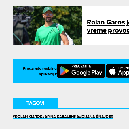
Rolan Garos j
vreme provodi
Preuzmite mobilnu
aplikaciju:
TAGOVI
ROLAN GAROS
ARINA SABALENKA
DIJANA ŠNAJDER