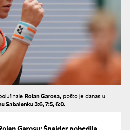
polufinale
Rolan Garosa,
pošto je danas u
nu Sabalenku 3:6, 7:5, 6:0.
Rolan Garosu: Šnajder pobedila