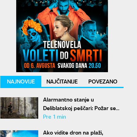
NAJNOVIJE
NAJČITANIJE
POVEZANO
Alarmantno stanje u
Deliblatskoj peščari: Požar se
razbuktava u pravcu mesta
Pre 1 min
Šušara, izgoreo deo objekta
Ako vidite dron na plaži,