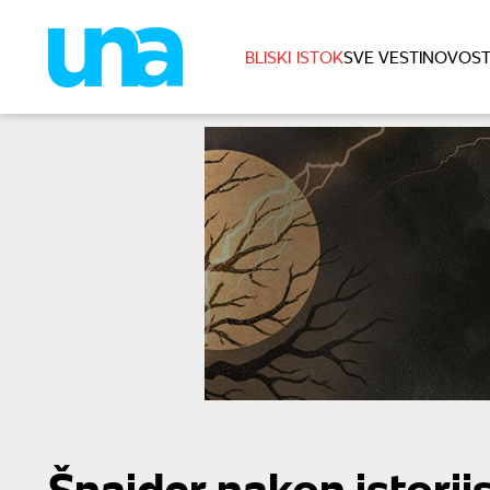
BLISKI ISTOK
SVE VESTI
NOVOST
Šnajder nakon istori