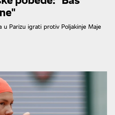
ene"
 u Parizu igrati protiv Poljakinje Maje