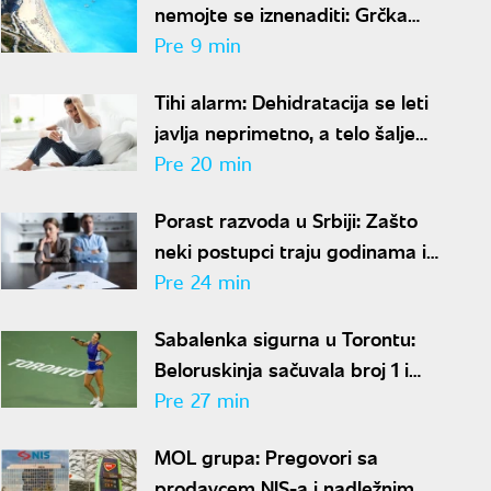
nemojte se iznenaditi: Grčka
uvodi neviđene kontrole širom
Pre 9 min
zemlje, a kazne su paprene
Tihi alarm: Dehidratacija se leti
javlja neprimetno, a telo šalje
ovih pet jasnih znakova pre
Pre 20 min
nego što osetite žeđ
Porast razvoda u Srbiji: Zašto
neki postupci traju godinama i
da li partner može da vas
Pre 24 min
"zadrži" u braku?
Sabalenka sigurna u Torontu:
Beloruskinja sačuvala broj 1 i
posle Kanadskog opena
Pre 27 min
MOL grupa: Pregovori sa
prodavcem NIS-a i nadležnim