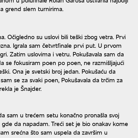
 na grend slem turnirima.
 Očigledno su uslovi bili teški zbog vetra. Prvi
zna. Igrala sam četvrtfinale prvi put. U prvom
gri. Zatim uslovima i vetru. Pokušavala sam da
a se fokusiram poen po poen, ne razmišljajući
teški. Ona je svetski broj jedan. Pokušaću da
a sam se za svaki poen, Pokušavala da trčim za
ekla je Šnajder.
da sam u trećem setu konačno pronašla svoj
 i gde da napadam. Treći set je bio onakav kome
 sam srećna što sam uspela da završim u