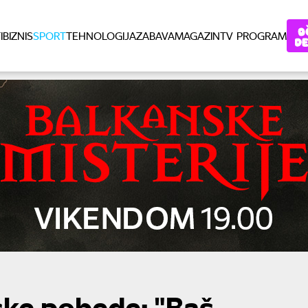
I
BIZNIS
SPORT
TEHNOLOGIJA
ZABAVA
MAGAZIN
TV PROGRAM
jske pobede: "Baš