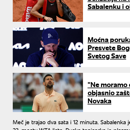
Sabalenku i o
Moćna poruka
Presvete Bog
Svetog Save
"Ne moramo d
objasnio zašt
Novaka
Meč je trajao dva sata i 12 minuta. Sabalenka j
23. mestu WTA liste. Ruska teniserka je plasma