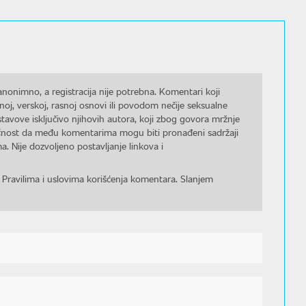
nonimno, a registracija nije potrebna. Komentari koji
noj, verskoj, rasnoj osnovi ili povodom nečije seksualne
stavove isključivo njihovih autora, koji zbog govora mržnje
gućnost da među komentarima mogu biti pronađeni sadržaji
a. Nije dozvoljeno postavljanje linkova i
 Pravilima i uslovima korišćenja komentara. Slanjem