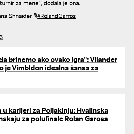
urnir za mene", dodala je ona.
na Shnaider 🎙️
#RolandGarros
6
a brinemo ako ovako igra": Vilander
o je Vimbldon idealna šansa za
u karijeri za Poljakinju: Hvalinska
nskaju za polufinale Rolan Garosa