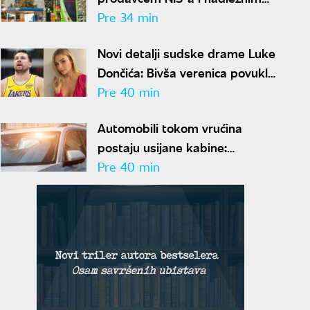
organima napreduju ka završnoj
Pre 34 min
fazi
Novi detalji sudske drame Luke
Dončića: Bivša verenica povukla
tužbu ali traži bogatstvo na
Pre 40 min
sudu u Sloveniji
Automobili tokom vrućina
postaju usijane kabine:
Automehaničar otkriva kako
Pre 40 min
brzo da rashladite vozilo