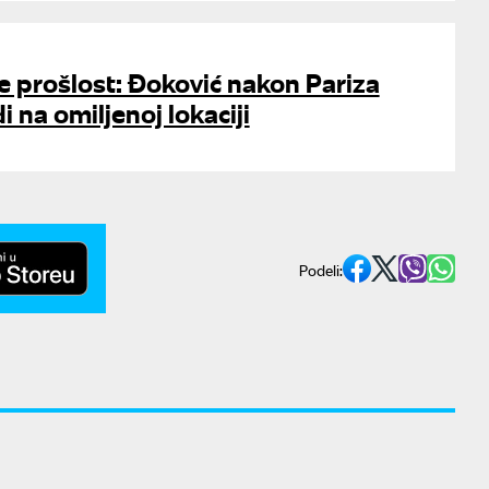
e prošlost: Đoković nakon Pariza
 na omiljenoj lokaciji
Podeli: