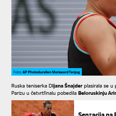
AP PhotoAurelien Morissard Tanjug
Foto:
Ruska teniserka D
ijana Šnajder
plasirala se u 
Parizu u četvrtfinalu pobedila
Beloruskinju Ari
Senzacija na 