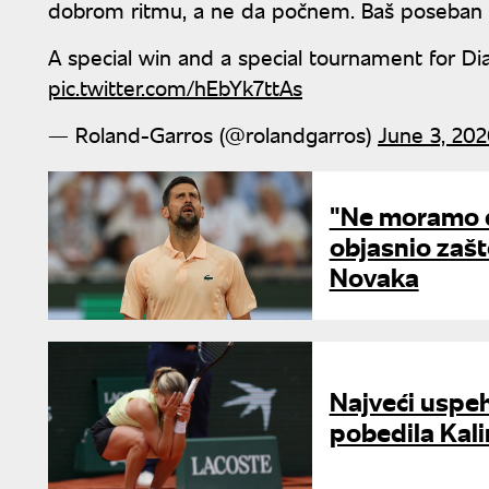
dobrom ritmu, a ne da počnem. Baš poseban t
A special win and a special tournament for Dia
pic.twitter.com/hEbYk7ttAs
— Roland-Garros (@rolandgarros)
June 3, 202
"Ne moramo d
objasnio zašt
Novaka
Najveći uspeh 
pobedila Kali