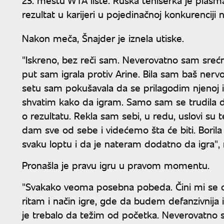
rezultat u karijeri u pojedinačnoj konkurenciji
Nakon meča, Šnajder je iznela utiske.
"Iskreno, bez reči sam. Neverovatno sam srećna.
put sam igrala protiv Arine. Bila sam baš nervo
setu sam pokušavala da se prilagodim njenoj i
shvatim kako da igram. Samo sam se trudila d
o rezultatu. Rekla sam sebi, u redu, uslovi su 
dam sve od sebe i videćemo šta će biti. Boril
svaku loptu i da je nateram dodatno da igra", r
Pronašla je pravu igru u pravom momentu.
"Svakako veoma posebna pobeda. Čini mi se 
ritam i način igre, gde da budem defanzivnija
je trebalo da težim od početka. Neverovatno