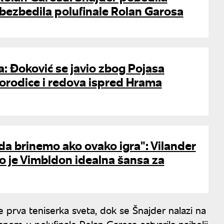
bezbedila polufinale Rolan Garosa
: Đoković se javio zbog Pojasa
orodice i redova ispred Hrama
a brinemo ako ovako igra": Vilander
o je Vimbldon idealna šansa za
e prva teniserka sveta, dok se Šnajder nalazi na
nom u polufinale Rolan Garosa ostvarila najbolji