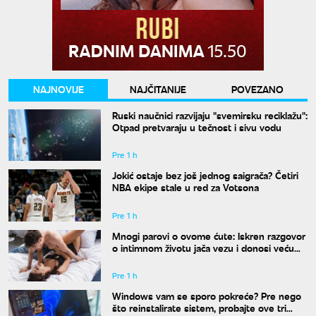
NAJNOVIJE
NAJČITANIJE
POVEZANO
Ruski naučnici razvijaju "svemirsku reciklažu":
Otpad pretvaraju u tečnost i sivu vodu
Pre 1 h
Jokić ostaje bez još jednog saigrača? Četiri
NBA ekipe stale u red za Votsona
Pre 1 h
Mnogi parovi o ovome ćute: Iskren razgovor
o intimnom životu jača vezu i donosi veću
bliskost
Pre 1 h
Windows vam se sporo pokreće? Pre nego
što reinstalirate sistem, probajte ove tri