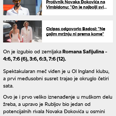
Protivnik Novaka Đokovića na
Vimbldonu: "On je najbolji svih
vremena"
Cicipas odgovorio Badosi: "Ne
gajim mržnju ni prema kome"
On je izgubio od zemljaka
Romana Safijulina -
4:6, 7:6 (6), 3:6, 6:3, 7:6 (12).
Spektakularan meč viđen je u Ol Ingland klubu,
a prvi međusobni susret trajao je okruglo četiri
sata.
Ovo je i prvo veliko iznenađenje u muškom delu
žreba, a upravo je Rubljov bio jedan od
potencijalnih rivala Novaka Đokovića u osmini