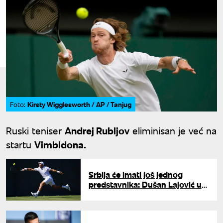
Kirsty Wigglesworth / AP / Tanjug
Foto:
Ruski teniser
Andrej Rubljov
eliminisan je već na
startu
Vimbldona.
Srbija će imati još jednog
predstavnika: Dušan Lajović u
glavnom žrebu Vimbldona