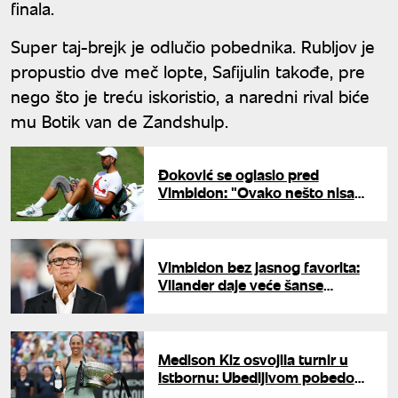
finala.
Super taj-brejk je odlučio pobednika. Rubljov je
propustio dve meč lopte, Safijulin takođe, pre
nego što je treću iskoristio, a naredni rival biće
mu Botik van de Zandshulp.
Đoković se oglasio pred
Vimbldon: "Ovako nešto nisam
osetio više od 20 godina"
Vimbldon bez jasnog favorita:
Vilander daje veće šanse
Đokoviću nego Sineru
Medison Kiz osvojila turnir u
Istbornu: Ubedljivom pobedom
došla do 11 titule u karijeri