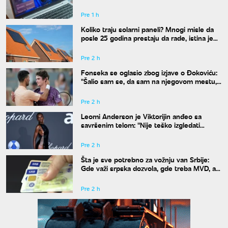
komande
Pre 1 h
Koliko traju solarni paneli? Mnogi misle da
posle 25 godina prestaju da rade, istina je
drugačija
Pre 2 h
Fonseka se oglasio zbog izjave o Đokoviću:
"Šalio sam se, da sam na njegovom mestu,
uradio bih isto"
Pre 2 h
Leomi Anderson je Viktorijin anđeo sa
savršenim telom: "Nije teško izgledati
dobro"
Pre 2 h
Šta je sve potrebno za vožnju van Srbije:
Gde važi srpska dozvola, gde treba MVD, a
gde zelena karta
Pre 2 h