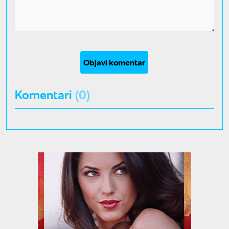
Objavi komentar
Komentari
(0)