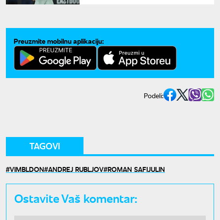
Preuzmite mobilnu aplikaciju:
Podeli:
TAGOVI
VIMBLDON
ANDREJ RUBLJOV
ROMAN SAFIJULIN
Ostavite Vaš komentar: