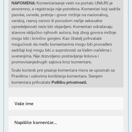
NAPOMENA:
Komentarisanje vesti na portalu UNA.RS je
anonimno, a registracija nije potrebna. Komentari koji sadrže
psovke, uvrede, pretnje i govor mržnje na nacionalnoj,
verskoj, rasnoj osnovi ili povodom nečije seksualne
opredeljenosti neće biti objavljeni. Komentari odražavaju
stavove isključivo njihovih autora, koji zbog govora mržnje
mogu biti i krivično gonjeni. Kao čitatelj prihvatate
mogućnost da među komentarima mogu biti pronađeni
sadržaji koji mogu biti u suprotnosti sa Vašim načelima i
uverenjima. Nije dozvoljeno postavljanje linkova i
promovisanjedrugih sajtova kroz komentare.
Svaki korisnik pre pisanja komentara mora se upoznati sa
Pravilima i uslovima korišćenja komentara. Slanjem
Politiku privatnosti.
komentara prihvatate