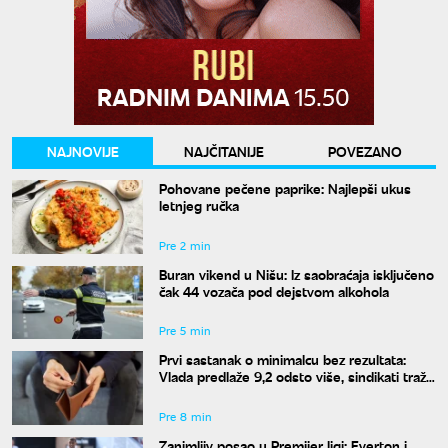
NAJNOVIJE
NAJČITANIJE
POVEZANO
Pohovane pečene paprike: Najlepši ukus
letnjeg ručka
Pre 2 min
Buran vikend u Nišu: Iz saobraćaja isključeno
čak 44 vozača pod dejstvom alkohola
Pre 5 min
Prvi sastanak o minimalcu bez rezultata:
Vlada predlaže 9,2 odsto više, sindikati traže
dvocifren rast za 2027. godinu
Pre 8 min
Zanimljiv posao u Premijer ligi: Everton i