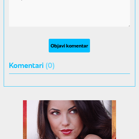
Objavi komentar
Komentari
(0)