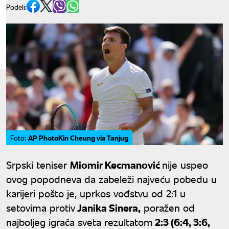
Podeli:
AP PhotoKin Cheung via Tanjug
Foto:
Srpski teniser
Miomir Kecmanović
nije uspeo
ovog popodneva da zabeleži najveću pobedu u
karijeri pošto je, uprkos vođstvu od 2:1 u
setovima protiv
Janika Sinera,
poražen od
najboljeg igrača sveta rezultatom
2:3 (6:4, 3:6,