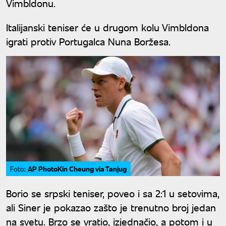
Vimbldonu.
Italijanski teniser će u drugom kolu Vimbldona
igrati protiv Portugalca Nuna Boržesa.
AP PhotoKin Cheung via Tanjug
Foto:
Borio se srpski teniser, poveo i sa 2:1 u setovima,
ali Siner je pokazao zašto je trenutno broj jedan
na svetu. Brzo se vratio, izjednačio, a potom i u