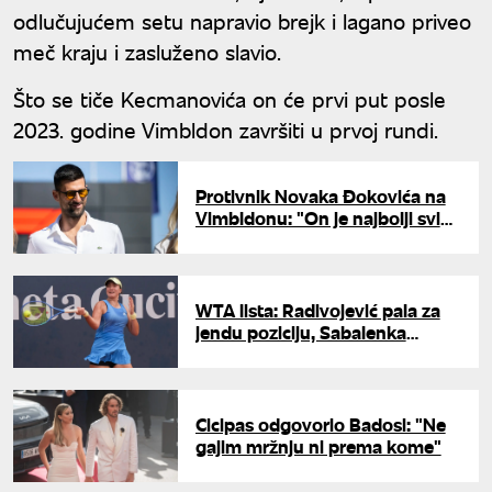
odlučujućem setu napravio brejk i lagano priveo
meč kraju i zasluženo slavio.
Što se tiče Kecmanovića on će prvi put posle
2023. godine Vimbldon završiti u prvoj rundi.
Protivnik Novaka Đokovića na
Vimbldonu: "On je najbolji svih
vremena"
WTA lista: Radivojević pala za
jendu poziciju, Sabalenka
ubedljivo prva
Cicipas odgovorio Badosi: "Ne
gajim mržnju ni prema kome"