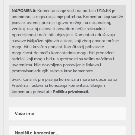
NAPOMENA:
Komentarisanje vesti na portalu UNA.RS je
anonimno, a registracija nije potrebna. Komentari koji sadrže
psovke, uvrede, pretnje i govor mržnje na nacionalnoj,
verskoj, rasnoj osnovi ili povodom nečije seksualne
opredeljenosti neće biti objavljeni. Komentari odražavaju
stavove isključivo njihovih autora, koji zbog govora mržnje
mogu biti i krivično gonjeni. Kao čitatelj prihvatate
mogućnost da među komentarima mogu biti pronađeni
sadržaji koji mogu biti u suprotnosti sa Vašim načelima i
uverenjima. Nije dozvoljeno postavljanje linkova i
promovisanjedrugih sajtova kroz komentare.
Svaki korisnik pre pisanja komentara mora se upoznati sa
Pravilima i uslovima korišćenja komentara. Slanjem
Politiku privatnosti.
komentara prihvatate