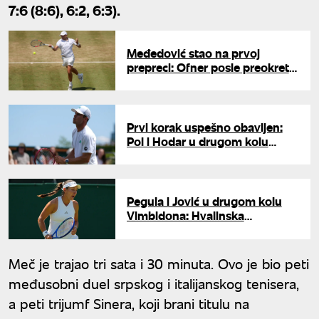
7:6 (8:6), 6:2, 6:3).
Međedović stao na prvoj
prepreci: Ofner posle preokreta
do drugog kola Vimbldona
Prvi korak uspešno obavljen:
Pol i Hodar u drugom kolu
Vimbldona
Pegula i Jović u drugom kolu
Vimbldona: Hvalinska
eliminisana
Meč je trajao tri sata i 30 minuta. Ovo je bio peti
međusobni duel srpskog i italijanskog tenisera,
a peti trijumf Sinera, koji brani titulu na