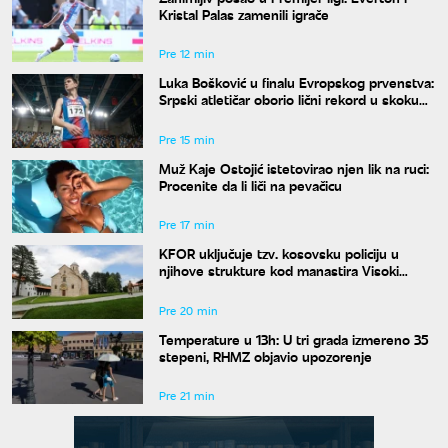
Kristal Palas zamenili igrače
Pre 12 min
Luka Bošković u finalu Evropskog prvenstva:
Srpski atletičar oborio lični rekord u skoku
udalj
Pre 15 min
Muž Kaje Ostojić istetovirao njen lik na ruci:
Procenite da li liči na pevačicu
Pre 17 min
KFOR uključuje tzv. kosovsku policiju u
njihove strukture kod manastira Visoki
Dečani
Pre 20 min
Temperature u 13h: U tri grada izmereno 35
stepeni, RHMZ objavio upozorenje
Pre 21 min