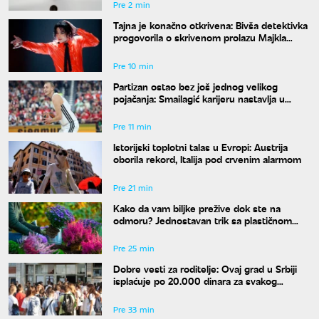
Pre 2 min
Tajna je konačno otkrivena: Bivša detektivka
progovorila o skrivenom prolazu Majkla
Džeksona
Pre 10 min
Partizan ostao bez još jednog velikog
pojačanja: Smailagić karijeru nastavlja u
Galatasaraju
Pre 11 min
Istorijski toplotni talas u Evropi: Austrija
oborila rekord, Italija pod crvenim alarmom
Pre 21 min
Kako da vam biljke prežive dok ste na
odmoru? Jednostavan trik sa plastičnom
kesom učiniće čuda za vaše cveće
Pre 25 min
Dobre vesti za roditelje: Ovaj grad u Srbiji
isplaćuje po 20.000 dinara za svakog
osnovca
Pre 33 min