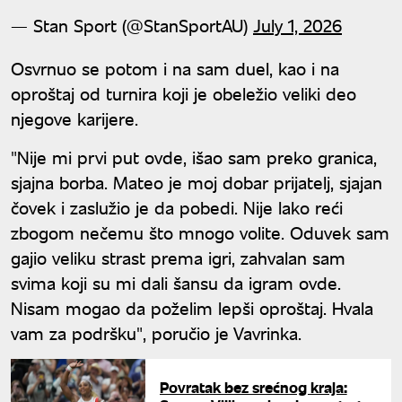
— Stan Sport (@StanSportAU)
July 1, 2026
Osvrnuo se potom i na sam duel, kao i na
oproštaj od turnira koji je obeležio veliki deo
njegove karijere.
"Nije mi prvi put ovde, išao sam preko granica,
sjajna borba. Mateo je moj dobar prijatelj, sjajan
čovek i zaslužio je da pobedi. Nije lako reći
zbogom nečemu što mnogo volite. Oduvek sam
gajio veliku strast prema igri, zahvalan sam
svima koji su mi dali šansu da igram ovde.
Nisam mogao da poželim lepši oproštaj. Hvala
vam za podršku", poručio je Vavrinka.
Povratak bez srećnog kraja: