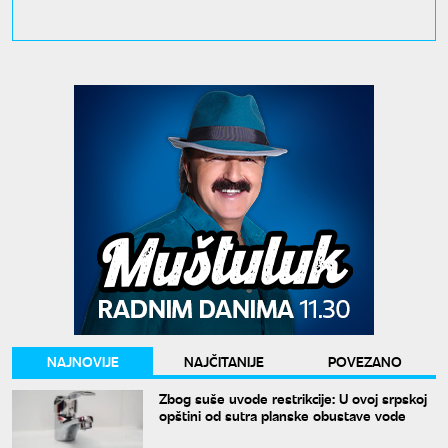
NAJNOVIJE
NAJČITANIJE
POVEZANO
Zbog suše uvode restrikcije: U ovoj srpskoj
opštini od sutra planske obustave vode