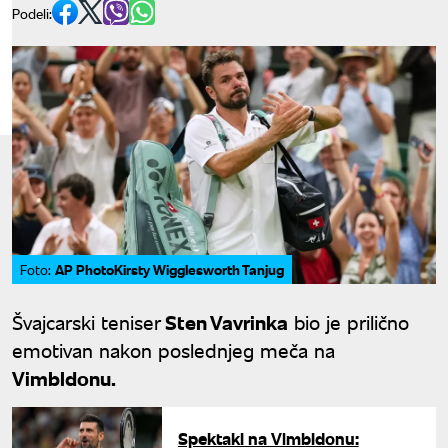
Podeli:
AP PhotoKirsty Wigglesworth Tanjug
Foto:
Švajcarski teniser
Sten Vavrinka
bio je prilično
emotivan nakon poslednjeg meča na
Vimbldonu.
Spektakl na Vimbldonu: