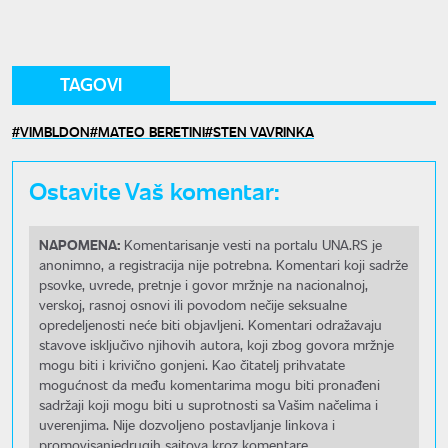
TAGOVI
VIMBLDON
MATEO BERETINI
STEN VAVRINKA
Ostavite Vaš komentar:
NAPOMENA:
Komentarisanje vesti na portalu UNA.RS je
anonimno, a registracija nije potrebna. Komentari koji sadrže
psovke, uvrede, pretnje i govor mržnje na nacionalnoj,
verskoj, rasnoj osnovi ili povodom nečije seksualne
opredeljenosti neće biti objavljeni. Komentari odražavaju
stavove isključivo njihovih autora, koji zbog govora mržnje
mogu biti i krivično gonjeni. Kao čitatelj prihvatate
mogućnost da među komentarima mogu biti pronađeni
sadržaji koji mogu biti u suprotnosti sa Vašim načelima i
uverenjima. Nije dozvoljeno postavljanje linkova i
promovisanjedrugih sajtova kroz komentare.