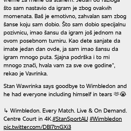
što sam nastavio da igram je zbog ovakvih
momenata. Baš je emotivno, zahvalan sam zbog
šanse koju sam dobio. Što sam dobio specijalnu
pozivnicu, imao šansu da igram još jednom na
ovom posebnom turniru. Kao dete sanjate da
imate jedan dan ovde, ja sam imao šansu da
igram mnogo puta. Sjajna podrška i to mi
mnogo znači, hvala vam za sve ove godine",
rekao je Vavrinka.
Stan Wawrinka says goodbye to Wimbledon and
he had everyone including himself in tears 🫶😭
↳ Wimbledon. Every Match. Live & On Demand.
Centre Court in 4K.
#StanSportAU
#Wimbledon
pic.twitter.com/DBl7tnGXi3