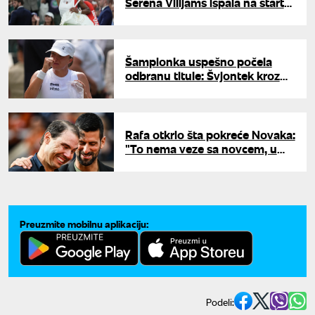
Serena Vilijams ispala na startu
Vimbldona
Šampionka uspešno počela
odbranu titule: Švjontek kroz
suze i preokret do pobede
Rafa otkrio šta pokreće Novaka:
"To nema veze sa novcem, u
pitanju je samo jedna stvar"
Preuzmite mobilnu aplikaciju:
Podeli: