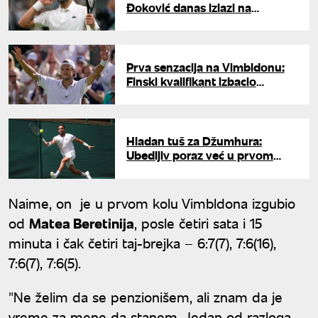
Đoković danas izlazi na
megdan Cicipasu
Prva senzacija na Vimbldonu:
Finski kvalifikant izbacio
četvrtog nosioca
Hladan tuš za Džumhura:
Ubedljiv poraz već u prvom
kolu
Naime, on je u prvom kolu Vimbldona izgubio
od
Matea Beretinija
, posle četiri sata i 15
minuta i čak četiri taj-brejka – 6:7(7), 7:6(16),
7:6(7), 7:6(5).
"Ne želim da se penzionišem, ali znam da je
vreme za mene da stanem. Jedan od razloga