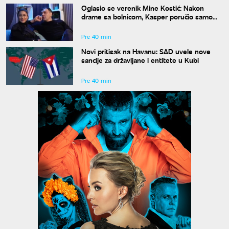
Oglasio se verenik Mine Kostić: Nakon
drame sa bolnicom, Kasper poručio samo
jedno
Pre 40 min
Novi pritisak na Havanu: SAD uvele nove
sancije za državljane i entitete u Kubi
Pre 40 min