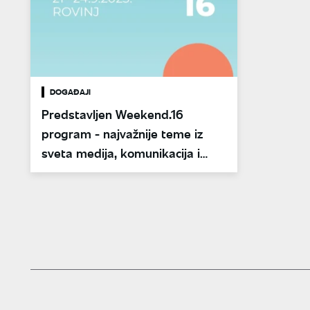
DOGAĐAJI
Predstavljen Weekend.16
program - najvažnije teme iz
sveta medija, komunikacija i
biznisa krajem septembra u
Rovinju