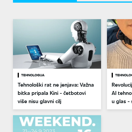
TEHNOLOGIJA
TEHNOLO
Tehnološki rat ne jenjava: Važna
Revoluci
bitka pripala Kini - četbotovi
AI tehno
više nisu glavni cilj
u glas 