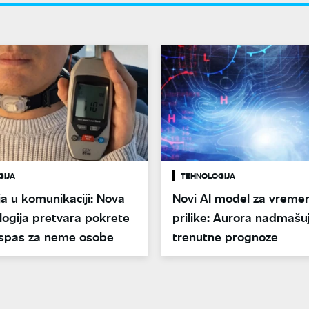
GIJA
TEHNOLOGIJA
ja u komunikaciji: Nova
Novi AI model za vreme
logija pretvara pokrete
prilike: Aurora nadmašu
- spas za neme osobe
trenutne prognoze