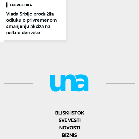
ENERGETIKA
Vlada Srbije produžila
odluku o privremenom
smanjenju akciza na
naftne derivate
BLISKI ISTOK
SVE VESTI
NOVOSTI
BIZNIS