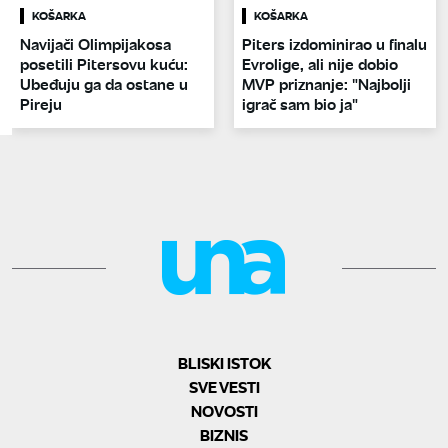
KOŠARKA
KOŠARKA
Navijači Olimpijakosa
Piters izdominirao u finalu
posetili Pitersovu kuću:
Evrolige, ali nije dobio
Ubeđuju ga da ostane u
MVP priznanje: "Najbolji
Pireju
igrač sam bio ja"
BLISKI ISTOK
SVE VESTI
NOVOSTI
BIZNIS