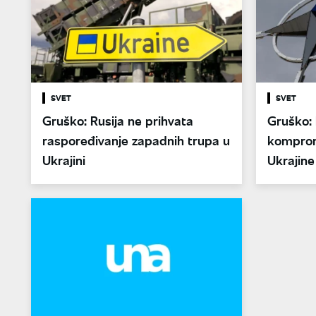
SVET
SVET
Gruško: Rusija ne prihvata
Gruško: 
raspoređivanje zapadnih trupa u
komprom
Ukrajini
Ukrajin