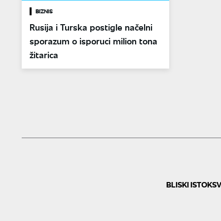
BIZNIS
Rusija i Turska postigle načelni
sporazum o isporuci milion tona
žitarica
BLISKI ISTOK
SV