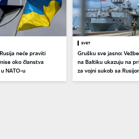
SVET
Rusija neće praviti
Grušku sve jasno: Vežb
ise oko članstva
na Baltiku ukazuju na p
e u NATO-u
za vojni sukob sa Rusij