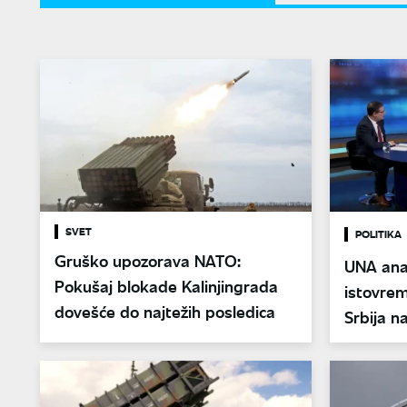
SVET
POLITIKA
Gruško upozorava NATO:
UNA anal
Pokušaj blokade Kalinjingrada
istovrem
dovešće do najtežih posledica
Srbija na
putem?