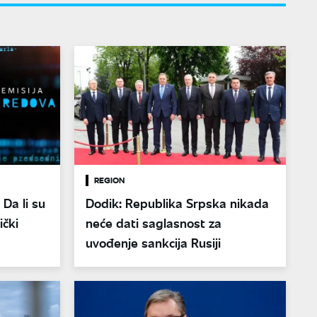
REGION
Da li su
Dodik: Republika Srpska nikada
ički
neće dati saglasnost za
uvođenje sankcija Rusiji