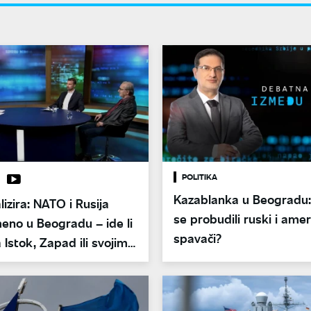
POLITIKA
Kazablanka u Beogradu: 
izira: NATO i Rusija
se probudili ruski i amer
eno u Beogradu – ide li
spavači?
 Istok, Zapad ili svojim