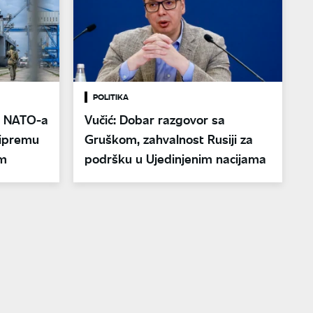
POLITIKA
e NATO-a
Vučić: Dobar razgovor sa
ripremu
Gruškom, zahvalnost Rusiji za
om
podršku u Ujedinjenim nacijama