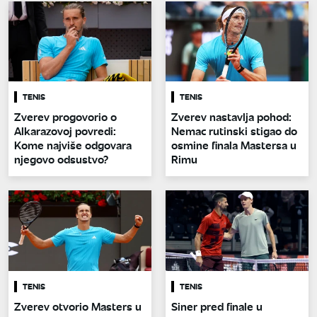
TENIS
TENIS
Zverev progovorio o
Zverev nastavlja pohod:
Alkarazovoj povredi:
Nemac rutinski stigao do
Kome najviše odgovara
osmine finala Mastersa u
njegovo odsustvo?
Rimu
TENIS
TENIS
Zverev otvorio Masters u
Siner pred finale u