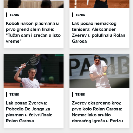
TENIS
TENIS
Koboli nakon plasmana u
Lak posao nemačkog
prvo grend slem finale:
tenisera: Aleksander
"Tužan sam i srećan u isto
Zverev u polufinalu Rolan
vreme"
Garosa
TENIS
TENIS
Lak posao Zvereva:
Zverev ekspresno kroz
Pobedio De Jonga za
prvo kolo Rolan Garosa:
plasman u četvrtfinale
Nemac lako srušio
Rolan Garosa
domaćeg igrača u Parizu