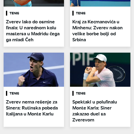
TENIS
TENIS
Zverev lako do osmine
Kraj za Kecmanovića u
finala: U narednom kolu
Minhenu: Zverev nakon
mastersa u Madridu čega
velike borbe bolji od
ga mladi Čeh
Srbina
TENIS
TENIS
Zverev nema rešenje za
Spektakl u polufinalu
Sinera: Rutinska pobeda
Monte Karla: Siner
Italijana u Monte Karlu
zakazao duel sa
Zverevom