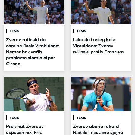
TENIS
TENIS
Zverev rutinski do
Lako do trećeg kola
osmine finala Vimbldona:
Vimbldona: Zverev
Nemac bez većih
rutinski protiv Francuza
problema slomio otpor
Girona
TENIS
TENIS
Prekinut Zvereov
Zverev oborio rekord
uspešan niz: Fric
Nadala i nastavio sjajnu