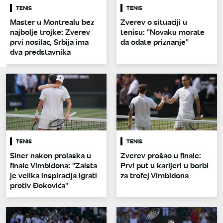
TENIS
TENIS
Master u Montrealu bez
Zverev o situaciji u
najbolje trojke: Zverev
tenisu: "Novaku morate
prvi nosilac, Srbija ima
da odate priznanje"
dva predstavnika
TENIS
TENIS
Siner nakon prolaska u
Zverev prošao u finale:
finale Vimbldona: "Zaista
Prvi put u karijeri u borbi
je velika inspiracija igrati
za trofej Vimbldona
protiv Đokovića"