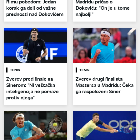
Rimu pobedom: Jedan
Madridu pričao o
korak ga deli od važne
Đokoviću: "On je u tome
prednosti nad Đokovićem
najbolji"
TENIS
TENIS
Zverev pred finale sa
Zverev drugi finalista
Sinerom: "Ni veštačka
Mastersa u Madridu: Čeka
inteligencija ne pomaže
ga raspoloženi Siner
protiv njega"