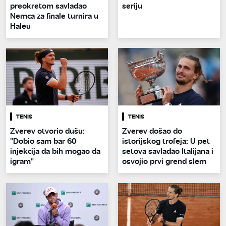
preokretom savladao
seriju
Nemca za finale turnira u
Haleu
TENIS
TENIS
Zverev otvorio dušu:
Zverev došao do
"Dobio sam bar 60
istorijskog trofeja: U pet
injekcija da bih mogao da
setova savladao Italijana i
igram"
osvojio prvi grend slem