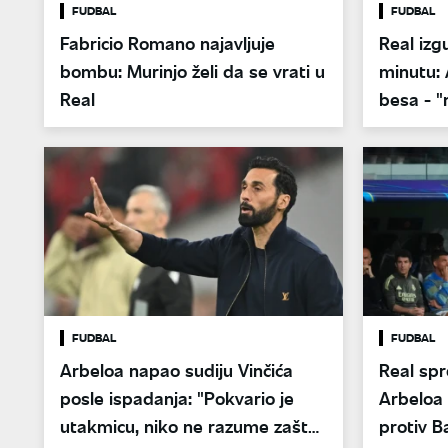
FUDBAL
FUDBAL
Fabricio Romano najavljuje
Real izg
bombu: Murinjo želi da se vrati u
minutu: Arbeloa eksplodirao od
Real
besa - "
FUDBAL
FUDBAL
Arbeloa napao sudiju Vinčića
Real sp
posle ispadanja: "Pokvario je
Arbeloa
utakmicu, niko ne razume zašto
protiv B