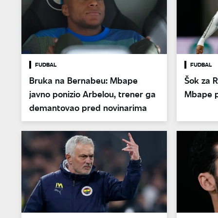
FUDBAL
FUDBAL
Bruka na Bernabeu: Mbape
Šok za R
javno ponizio Arbelou, trener ga
Mbape pr
demantovao pred novinarima