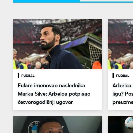
FUDBAL
FUDBAL
Fulam imenovao naslednika
Arbeloa 
Marka Silve: Arbeloa potpisao
ligu? Po
četvorogodišnji ugovor
preuzme