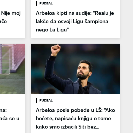
FUDBAL
 Nije moj
Arbeloa kipti na sudije: "Realu je
ače
lakše da osvoji Ligu šampiona
nego La Ligu"
FUDBAL
na:
Arbeloa posle pobede u LŠ: "Ako
aća se u
hoćete, napisaću knjigu o tome
kako smo izbacili Siti bez