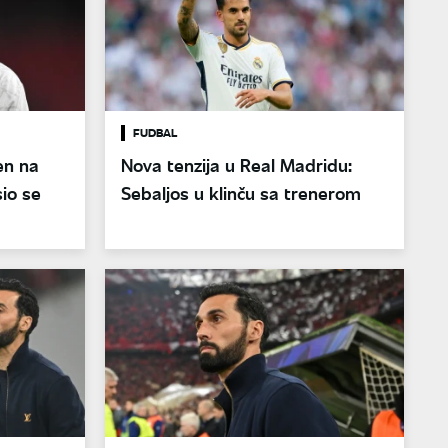
FUDBAL
en na
Nova tenzija u Real Madridu:
io se
Sebaljos u klinču sa trenerom