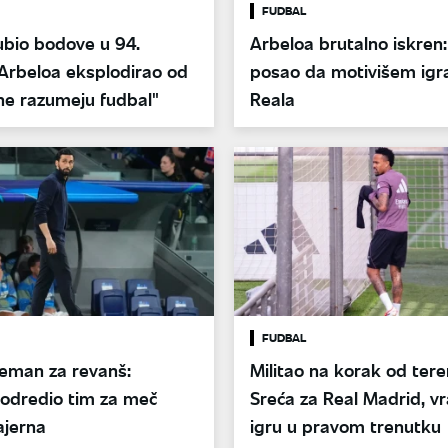
FUDBAL
ubio bodove u 94.
Arbeloa brutalno iskren:
posao da motivišem igr
ne razumeju fudbal"
Reala
FUDBAL
reman za revanš:
Militao na korak od tere
 odredio tim za meč
Sreća za Real Madrid, vr
ajerna
igru u pravom trenutku