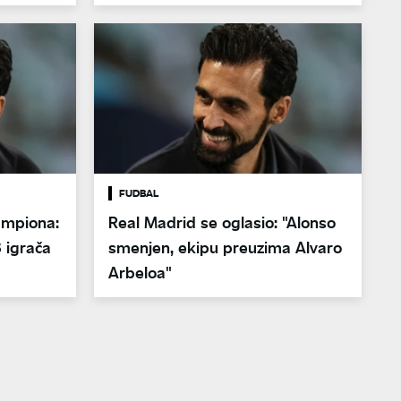
Mbapea"
FUDBAL
ampiona:
Real Madrid se oglasio: "Alonso
 igrača
smenjen, ekipu preuzima Alvaro
Arbeloa"