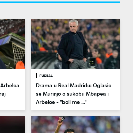
FUDBAL
 Arbeloa
Drama u Real Madridu: Oglasio
raj
se Murinjo o sukobu Mbapea i
Arbeloe - "boli me ..."