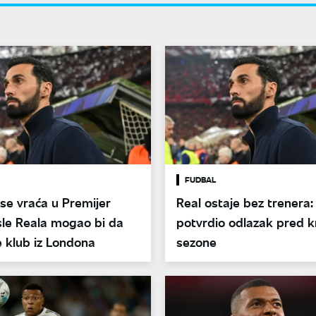
FUDBAL
se vraća u Premijer
Real ostaje bez trenera:
sle Reala mogao bi da
potvrdio odlazak pred k
 klub iz Londona
sezone