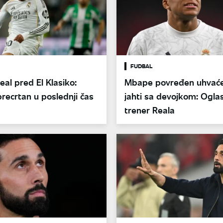
FUDBAL
eal pred El Klasiko:
Mbape povređen uhvać
ecrtan u poslednji čas
jahti sa devojkom: Oglas
trener Reala