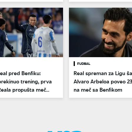
FUDBAL
eal pred Benfiku:
Real spreman za Ligu š
rekinuo trening, prva
Alvaro Arbeloa poveo 23
Reala propušta meč
na meč sa Benfikom