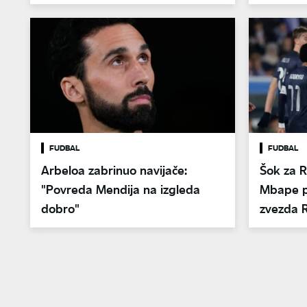
ga je izbacio"
FUDBAL
FUDBAL
Arbeloa zabrinuo navijače:
Šok za R
"Povreda Mendija na izgleda
Mbape p
dobro"
zvezda 
odluke