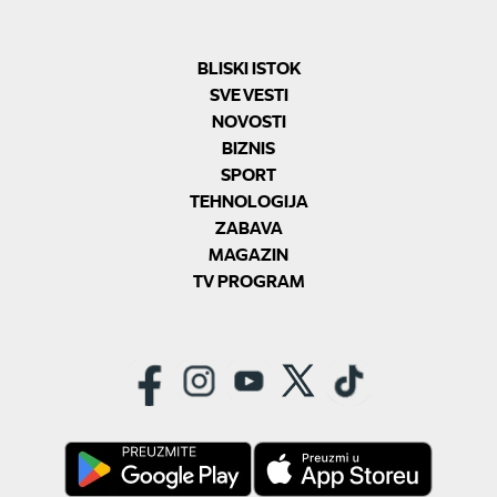
BLISKI ISTOK
SVE VESTI
NOVOSTI
BIZNIS
SPORT
TEHNOLOGIJA
ZABAVA
MAGAZIN
TV PROGRAM