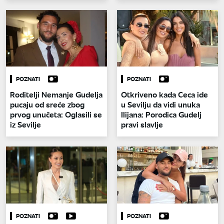
POZNATI
POZNATI
Roditelji Nemanje Gudelja
Otkriveno kada Ceca ide
pucaju od sreće zbog
u Sevilju da vidi unuka
prvog unučeta: Oglasili se
Ilijana: Porodica Gudelj
iz Sevilje
pravi slavlje
POZNATI
POZNATI