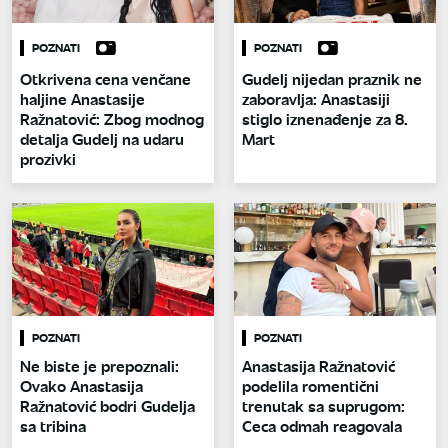
POZNATI
POZNATI
Otkrivena cena venčane
Gudelj nijedan praznik ne
haljine Anastasije
zaboravlja: Anastasiji
Ražnatović: Zbog modnog
stiglo iznenađenje za 8.
detalja Gudelj na udaru
Mart
prozivki
POZNATI
POZNATI
Ne biste je prepoznali:
Anastasija Ražnatović
Ovako Anastasija
podelila romentični
Ražnatović bodri Gudelja
trenutak sa suprugom:
sa tribina
Ceca odmah reagovala