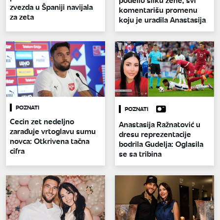
zvezda u Španiji navijala
komentarišu promenu
za zeta
koju je uradila Anastasija
POZNATI
POZNATI
Cecin zet nedeljno
Anastasija Ražnatović u
zarađuje vrtoglavu sumu
dresu reprezentacije
novca: Otkrivena tačna
bodrila Gudelja: Oglasila
cifra
se sa tribina