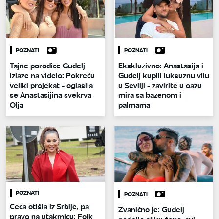
POZNATI
POZNATI
Tajne porodice Gudelj
Ekskluzivno: Anastasija i
izlaze na videlo: Pokreću
Gudelj kupili luksuznu vilu
veliki projekat - oglasila
u Sevilji - zavirite u oazu
se Anastasijina svekrva
mira sa bazenom i
Olja
palmama
POZNATI
POZNATI
Ceca otišla iz Srbije, pa
Zvanično je: Gudelj
pravo na utakmicu: Folk
podelio sliku žene, svi