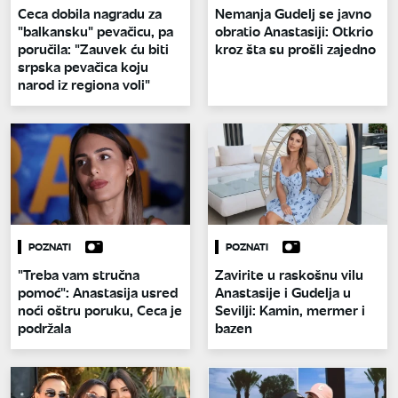
Ceca dobila nagradu za
Nemanja Gudelj se javno
"balkansku" pevačicu, pa
obratio Anastasiji: Otkrio
poručila: "Zauvek ću biti
kroz šta su prošli zajedno
srpska pevačica koju
narod iz regiona voli"
POZNATI
POZNATI
"Treba vam stručna
Zavirite u raskošnu vilu
pomoć": Anastasija usred
Anastasije i Gudelja u
noći oštru poruku, Ceca je
Sevilji: Kamin, mermer i
podržala
bazen