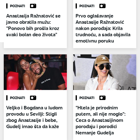
POZNATI
POZNATI
Anastasija Ražnatović se
Prvo oglašavanje
javno obratila mužu:
Anastasije Ražnatović
"Ponovo bih prošla kroz
nakon porođaja: Krila
svaki bolan deo života"
trudnoću, a sada objavila
emotivnu poruku
POZNATI
POZNATI
Veljko i Bogdana u ludom
"Htela je prirodnim
provodu u Sevilji: Stigli
putem, ali nije moglo":
zbog Anastasije i bebe,
Ceca o Anastasijinom
Gudelj imao šta da kaže
porođaju i porodici
Nemanje Gudelja