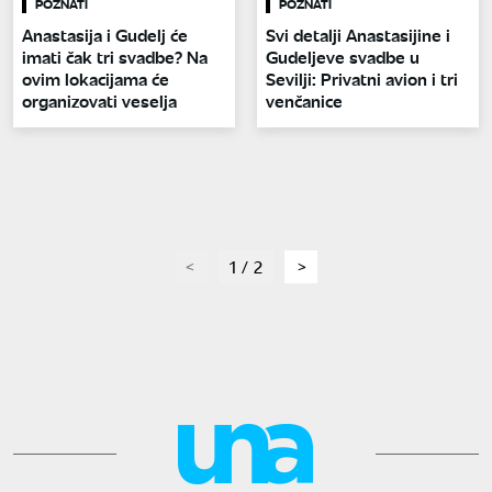
POZNATI
POZNATI
Anastasija i Gudelj će
Svi detalji Anastasijine i
imati čak tri svadbe? Na
Gudeljeve svadbe u
ovim lokacijama će
Sevilji: Privatni avion i tri
organizovati veselja
venčanice
page
1 / 2
page