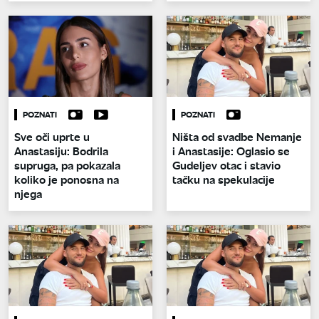
POZNATI
POZNATI
Sve oči uprte u
Ništa od svadbe Nemanje
Anastasiju: Bodrila
i Anastasije: Oglasio se
supruga, pa pokazala
Gudeljev otac i stavio
koliko je ponosna na
tačku na spekulacije
njega